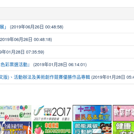
(2019年06月26日 00:48:58)
特展」
2019年06月26日 00:48:18)
9年01月28日 07:35:59)
(2019年01月28日 06:14:01)
標誌色彩票選活動』
(2019年01月28日 05:4
英文版)、活動辦法及美術創作競賽優勝作品專輯
link
link
link
to
to
to
.tw/
://www.cdc.gov.tw/rabies
http://www.perdc.ntnu.edu.tw/anti-
http://www.taipei2017.com.tw/
http://12bas
link
link
link
flu/catalog.php?
to
to
to