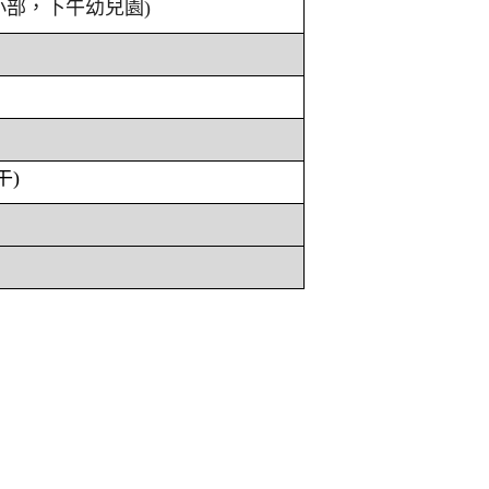
小部，下午幼兒園)
午)