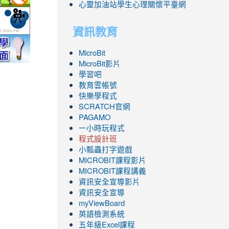
心靈加油站學生心理關懷平臺網
.php
ool/school_index.aspx?
fe.epa.gov.tw/cooler/default.aspx
http://health99.doh.gov.tw/box2/smokefreelife/Default.aspx
link
to
資訊教育
nlife/green-
yc.edu.tw/
http://mod.tyc.edu.tw/
link
link
link
link
link
MicroBit
to
to
to
to
to
MicroBit影片
.icrt.com.tw/app/news-
https://exam.tcte.edu.tw/tbt_html/
https://reurl.cc/GmMWYG
https://reurl.cc/pgQORQ
https://airtw.epa.gov.tw/
https://168.motc.gov.tw/theme/safemonth/
學習吧
教育雲帳號
快樂學程式
SCRATCH官網
PAGAMO
一小時玩程式
程式設計班
小瓢蟲打字遊戲
link
MICROBIT課程
影片
to
link
MICROBIT課程講義
https://www.youtube.com/channel/UC8Lghzc
to
資訊安全宣導影片
ZBGmXwlbUndNA/videos?
https://www.youtube.com/channel/UC8Lghzc
資訊安全宣導
view=0&sort=dd&shelf_id=0
ZBGmXwlbUndNA/videos?
myViewBoard
view=0&sort=dd&shelf_id=0
英語檢測系統
五年級Excel課程