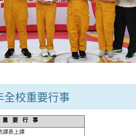
學年全校重要行事
重 要 行 事
依課表上課