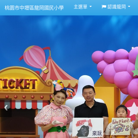
:::
主選單
認識龍岡
桃園市中壢區龍岡國民小學