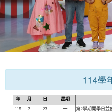
:::
114
年
月
日
星期
115
2
23
一
第2學期開學日並