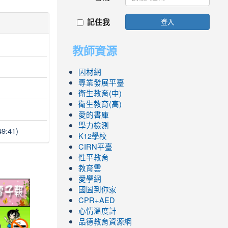
記住我
登入
教師資源
因材網
專業發展平臺
衛生教育(中)
衛生教育(高)
愛的書庫
學力檢測
9:41)
K12學校
CIRN平臺
性平教育
教育雲
愛學網
link
國圖到你家
to
CPR+AED
ic.edu.tw/
http://epaper.edu.tw/
心情溫度計
link
品德教育資源網
to