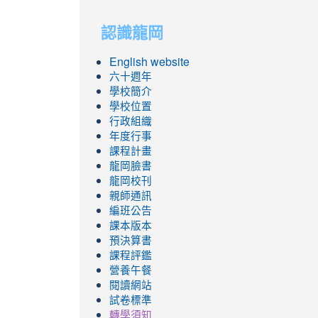
to
to
認識龍岡
https://sites.googl
https://sites.googl
English website
六十週年
學校簡介
學校位置
行政組織
年度行事
課程計畫
龍岡臉書
龍岡校刊
親師通訊
編班公告
課本版本
預決算書
課程評鑑
營養午餐
閱讀網站
試卷標準
轉學須知