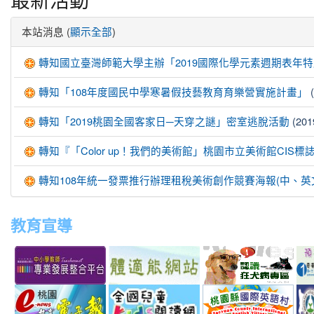
本站消息 (
)
顯示全部
轉知國立臺灣師範大學主辦「2019國際化學元素週期表年
(
轉知「108年度國民中學寒暑假技藝教育育樂營實施計畫」
(201
轉知「2019桃園全國客家日─天穿之謎」密室逃脫活動
轉知『「Color up！我們的美術館」桃園市立美術館CIS
轉知108年統一發票推行辦理租稅美術創作競賽海報(中、
教育宣導
link
link
link
link
to
to
to
to
http://teachernet.moe.edu.tw/MAIN/index.aspx
https://airtw.epa.gov.tw/
http://passport.fitness.org
http
link
link
link
to
to
to