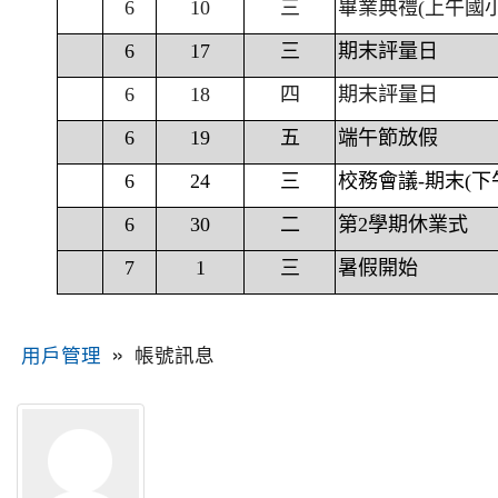
6
10
三
畢業典禮(上午國
6
17
三
期末評量日
6
18
四
期末評量日
6
19
五
端午節放假
6
24
三
校務會議-期末(下
6
30
二
第2學期休業式
7
1
三
暑假開始
»
帳號訊息
用戶管理