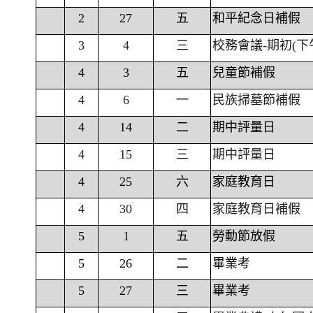
2
27
五
和平紀念日補假
3
4
三
校務會議-期初(下
4
3
五
兒童節補假
4
6
一
民族掃墓節補假
4
14
二
期中評量日
4
15
三
期中評量日
4
25
六
家庭教育日
4
30
四
家庭教育日補假
5
1
五
勞動節放假
5
26
二
畢業考
5
27
三
畢業考