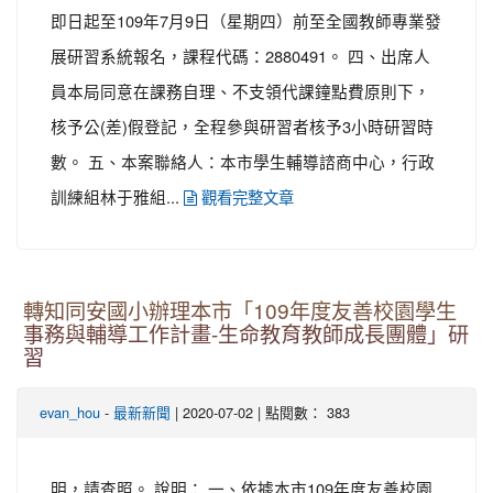
即日起至109年7月9日（星期四）前至全國教師專業發
展研習系統報名，課程代碼：2880491。 四、出席人
員本局同意在課務自理、不支領代課鐘點費原則下，
核予公(差)假登記，全程參與研習者核予3小時研習時
數。 五、本案聯絡人：本市學生輔導諮商中心，行政
訓練組林于雅組...
觀看完整文章
轉知同安國小辦理本市「109年度友善校園學生
事務與輔導工作計畫-生命教育教師成長團體」研
習
-
| 2020-07-02 | 點閱數： 383
evan_hou
最新新聞
明，請查照。 說明： 一、依據本市109年度友善校園