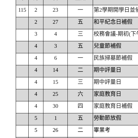
115
2
23
一
第2學期開學日並
2
27
五
和平紀念日補假
3
4
三
校務會議-期初(下
4
3
五
兒童節補假
4
6
一
民族掃墓節補假
4
14
二
期中評量日
4
15
三
期中評量日
4
25
六
家庭教育日
4
30
四
家庭教育日補假
5
1
五
勞動節放假
5
26
二
畢業考