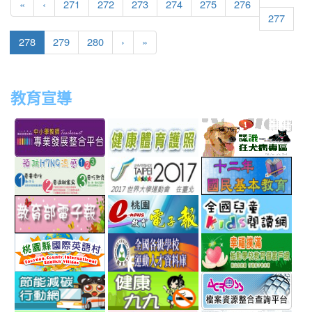
«
‹
271
272
273
274
275
276
277
(current)
278
279
280
›
»
教育宣導
link
link
link
link
to
to
to
to
http://teachernet.moe.edu.tw/MAIN/index.aspx
https://airtw.epa.gov.tw/
http://passport.fitness.org
http
link
link
link
to
to
to
http://www.perdc.ntnu.edu.tw/anti-
http://www.taipei2017.co
http
link
link
link
flu/catalog.php?
to
to
to
MainCatalogID=2
http://epaper.edu.tw/
http://163.30.192.132/
http
link
link
link
sch
to
to
to
http://ev.tyc.edu.tw/
https://athletic.ccu.edu.
http
link
link
link
scho
to
to
to