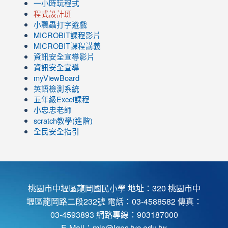
一小時玩程式
程式設計班
小瓢蟲打字遊戲
link
MICROBIT課程
影片
to
link
MICROBIT課程講義
https://www.youtube.com/channel/UC8LghzcV5-
to
資訊安全宣導影片
ZBGmXwlbUndNA/videos?
https://www.youtube.com/channel/UC8LghzcV5-
資訊安全宣導
view=0&sort=dd&shelf_id=0
ZBGmXwlbUndNA/videos?
myViewBoard
view=0&sort=dd&shelf_id=0
英語檢測系統
五年級Excel課程
小忠忠老師
scratch教學(進階)
全民安全指引
桃園市中壢區龍岡國民小學 地址：320 桃園市中
壢區龍岡路二段232號 電話：03-4588582 傳真：
03-4593893 網路專線：903187000
E-Mail：
mis@lges.tyc.edu.tw