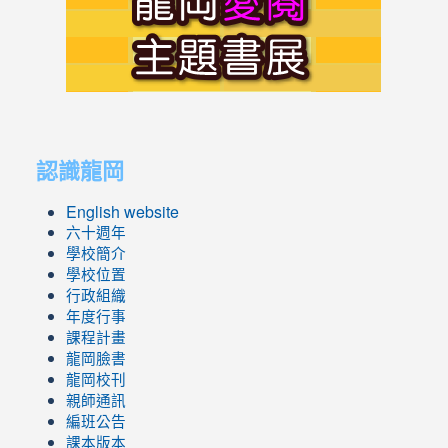
to
https://s
link
link
to
to
認識龍岡
https://sites.google.com/lges.t
https://sites.google.com/lges.t
English website
六十週年
學校簡介
學校位置
行政組織
年度行事
課程計畫
龍岡臉書
龍岡校刊
親師通訊
編班公告
課本版本