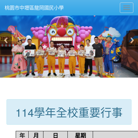
Toggl
桃園市中壢區龍岡國民小學
navig
:::
114學年全校重要行事
年
月
日
星期