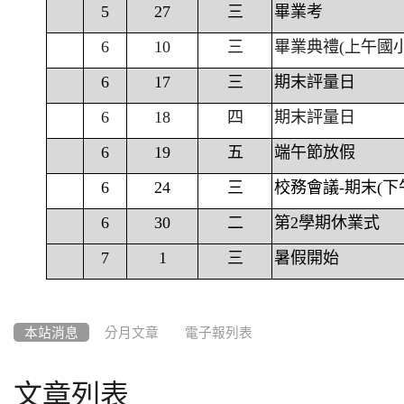
5
27
三
畢業考
6
10
三
畢業典禮(上午國
6
17
三
期末評量日
6
18
四
期末評量日
6
19
五
端午節放假
6
24
三
校務會議-期末(下
6
30
二
第2學期休業式
7
1
三
暑假開始
本站消息
分月文章
電子報列表
文章列表