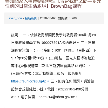
轉知國家人權博物館辦理【置身我們之間—多元
性別的日常生活處境】BrownBag課程
-
| 2020-07-02 | 點閱數： 266
evan_hou
最新新聞
說明： 一、依據教育部國民及學前教育署109年6月29
日臺教國署學字第1090073591A號函辦理。 二、旨揭
課程資訊如下： (一)時間：109年7月9日（星期四）下
午1時30分至3時30分。 (二)地點：國家人權博物館遊
客中心2樓視聽室（新北市新店區復興路131號）。
(三)報名方式：本活動採線上報名，報名網址：
三、如有任何問題，請洽該
https://reurl.cc/z8GgAp。
館綜合規劃組杜小姐，電話：(02)2218-2438分機
311，電子信箱：nhrm214@nhrm.gov.tw。