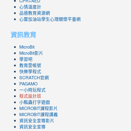
CPR+AED
心情溫度計
品德教育資源網
心靈加油站學生心理關懷平臺網
資訊教育
MicroBit
MicroBit影片
學習吧
教育雲帳號
快樂學程式
SCRATCH官網
PAGAMO
一小時玩程式
程式設計班
小瓢蟲打字遊戲
link
MICROBIT課程
影片
to
link
MICROBIT課程講義
https://www.youtube.com/channel/UC8LghzcV5-
to
資訊安全宣導影片
ZBGmXwlbUndNA/videos?
https://www.youtube.com/channel/UC8LghzcV5-
資訊安全宣導