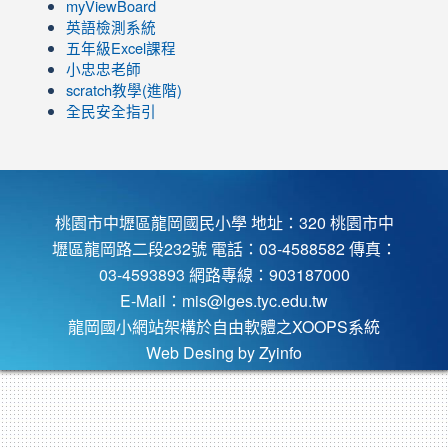
view=0&sort=dd&shelf_id=0
ZBGmXwlbUndNA/videos?
myViewBoard
view=0&sort=dd&shelf_id=0
英語檢測系統
五年級Excel課程
小忠忠老師
scratch教學(進階)
全民安全指引
桃園市中壢區龍岡國民小學 地址：320 桃園市中
壢區龍岡路二段232號 電話：03-4588582 傳真：
03-4593893 網路專線：903187000
E-Mail：
mis@lges.tyc.edu.tw
龍岡國小網站架構於自由軟體之XOOPS系統
Web Desing by
Zyinfo