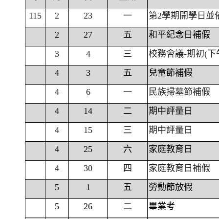
115
2
23
一
第2學期開學日並
2
27
五
和平紀念日補假
3
4
三
校務會議-期初(下
4
3
五
兒童節補假
4
6
一
民族掃墓節補假
4
14
二
期中評量日
4
15
三
期中評量日
4
25
六
家庭教育日
4
30
四
家庭教育日補假
5
1
五
勞動節放假
5
26
二
畢業考