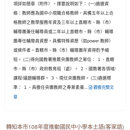
項詳如簡章（附件），擇要說明如下： (一)遴選資
格：教師應為國中小現職合格教師，具備五年以上合
格教師之教學服務年資及三年以上直轄市、縣（市）
輔導團兼任輔導員或二年以上直轄市、縣（市）輔導
團專任輔導員資歷。具備特殊資歷（如power 教師）
或條件者，直轄市、縣（市）輔導團年資得酌予縮
短。 (二)得向國教署推薦央團教師之單位： １、直轄
市、縣（市）政府教育局（處）。 ２、國教署各領域/
課程/議題輔導群。 ３、現任央團教師。 (三)遴選標
準： １、具擔任央團教師之專業素養...
觀看完整文
章
轉知本市108年度推動國民中小學本土語(客家語)