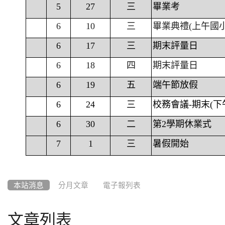
5
27
三
畢業考
6
10
三
畢業典禮(上午國
6
17
三
期末評量日
6
18
四
期末評量日
6
19
五
端午節放假
6
24
三
校務會議-期末(下
6
30
二
第2學期休業式
7
1
三
暑假開始
本站消息
分月文章
電子報列表
文章列表