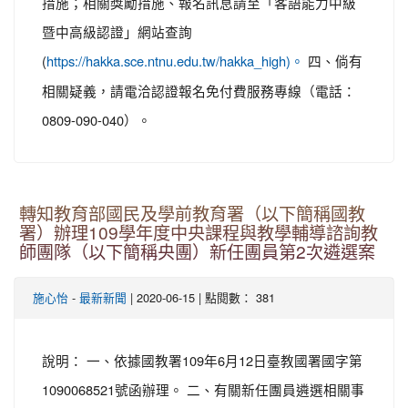
措施；相關獎勵措施、報名訊息請至「客語能力中級
暨中高級認證」網站查詢
(
四、倘有
https://hakka.sce.ntnu.edu.tw/hakka_high)。
相關疑義，請電洽認證報名免付費服務專線（電話：
0809-090-040）。
轉知教育部國民及學前教育署（以下簡稱國教
署）辦理109學年度中央課程與教學輔導諮詢教
師團隊（以下簡稱央團）新任團員第2次遴選案
-
| 2020-06-15 | 點閱數： 381
施心怡
最新新聞
說明： 一、依據國教署109年6月12日臺教國署國字第
1090068521號函辦理。 二、有關新任團員遴選相關事