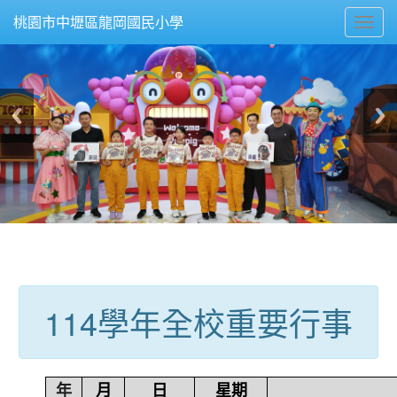
Toggl
桃園市中壢區龍岡國民小學
navig
:::
114學年全校重要行事
年
月
日
星期