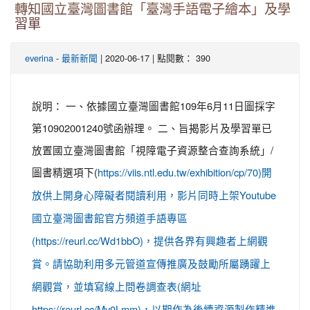
轉知國立臺灣圖書館「臺灣手語電子繪本」及學
習單
-
| 2020-06-17 | 點閱數： 390
everina
最新新聞
說明： 一、依據國立臺灣圖書館109年6月11日圖採字
第10902001240號函辦理。 二、旨揭影片及學習單已
放置國立臺灣圖書館「視障電子資源整合查詢系統」/
圖書精選項下(
https://viis.ntl.edu.tw/exhibition/cp/70)開
放供上開身心障礙者閱讀利用，影片同時上架Youtube
國立臺灣圖書館官方頻道手語專區
(https://reurl.cc/Wd1bbO)，提供各界有興趣者上網觀
賞。請協助利用多元管道宣傳推廣及鼓勵所屬踴躍上
網觀賞，並填寫線上問卷調查表(網址
https://reurl.cc/Mv0Lmm)，以期作為後續資源製作精進