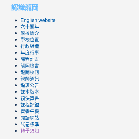
認識龍岡
https://sites.google.com/lges.t
https://sites.google.com/lges.t
English website
六十週年
學校簡介
學校位置
行政組織
年度行事
課程計畫
龍岡臉書
龍岡校刊
親師通訊
編班公告
課本版本
預決算書
課程評鑑
營養午餐
閱讀網站
試卷標準
轉學須知