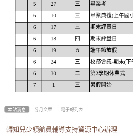
5
27
三
畢業考
6
10
三
畢業典禮(上午國
6
17
三
期末評量日
6
18
四
期末評量日
6
19
五
端午節放假
6
24
三
校務會議-期末(下
6
30
二
第2學期休業式
7
1
三
暑假開始
本站消息
分月文章
電子報列表
轉知兒少領航員輔導支持資源中心辦理