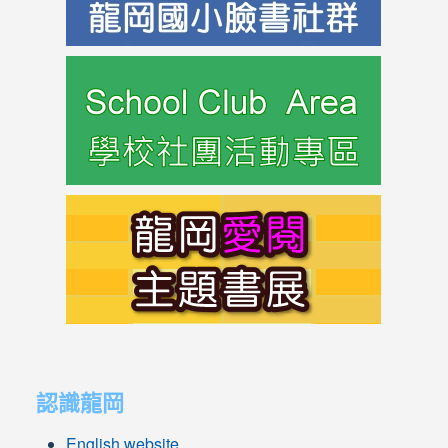
link
to
https://s
link
to
https://s
link
link
to
to
認識龍岡
https://sites.google.com/lges.t
https://sites.google.com/lges.t
English website