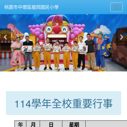
Toggl
桃園市中壢區龍岡國民小學
navig
:::
114學年全校重要行事
年
月
日
星期