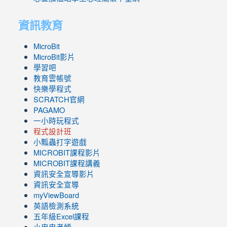
資訊教育
MicroBit
MicroBit影片
學習吧
教育雲帳號
快樂學程式
SCRATCH官網
PAGAMO
一小時玩程式
程式設計班
小瓢蟲打字遊戲
link
MICROBIT課程
影片
to
link
MICROBIT課程講義
https://www.youtube.com/channel/UC8LghzcV5-
to
資訊安全宣導影片
ZBGmXwlbUndNA/videos?
https://www.youtube.com/channel/UC8LghzcV5-
資訊安全宣導
view=0&sort=dd&shelf_id=0
ZBGmXwlbUndNA/videos?
myViewBoard
view=0&sort=dd&shelf_id=0
英語檢測系統
五年級Excel課程