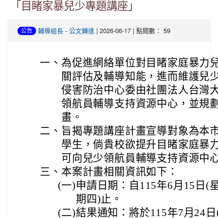
「目睹家暴兒少專題講座」
-
| 2026-06-17 | 點閱數： 59
輔導組長
公文轉達
公告
一、
為促進網絡單位對目睹家庭暴力
關評估及輔導知能，進而維護兒
侵害防治中心委由社團法人台灣
領航員輔導支持資源中心，並規
畫。
二、
旨揭專題講座計畫宣導對象為本
學生，倘貴校欲提升目睹家庭暴
可向兒少領航員輔導支持資源中
三、
本案計畫相關資訊如下：
(一)
申請日期：自115年6月15日(星
期四)止。
(二)
結果通知：將於115年7月24