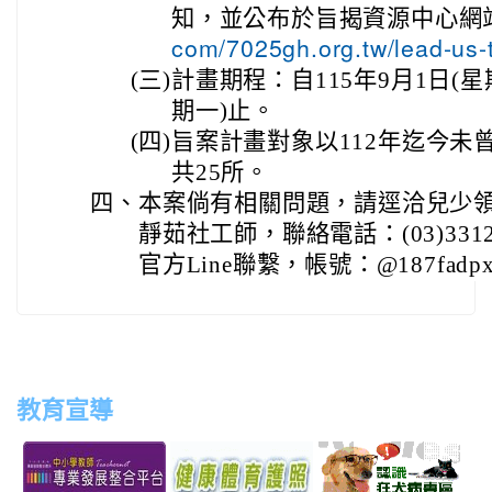
知，並公布於旨揭資源中心網
com/7025gh.org.tw/lead-us
(三)
計畫期程：自115年9月1日(星期
期一)止。
(四)
旨案計畫對象以112年迄今未
共25所。
四、
本案倘有相關問題，請逕洽兒少
靜茹社工師，聯絡電話：(03)331
官方Line聯繫，帳號：@187fadp
教育宣導
link
link
link
link
to
to
to
to