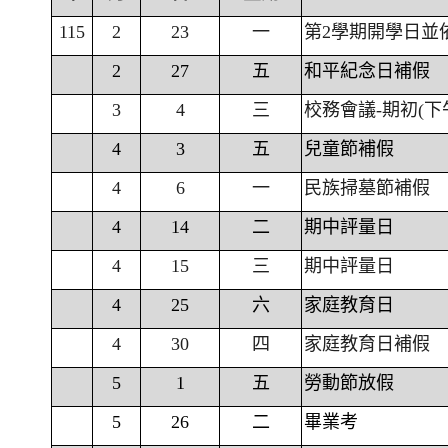
115
2
23
一
第2學期開學日並
2
27
五
和平紀念日補假
3
4
三
校務會議-期初(下
4
3
五
兒童節補假
4
6
一
民族掃墓節補假
4
14
二
期中評量日
4
15
三
期中評量日
4
25
六
家庭教育日
4
30
四
家庭教育日補假
5
1
五
勞動節放假
5
26
二
畢業考