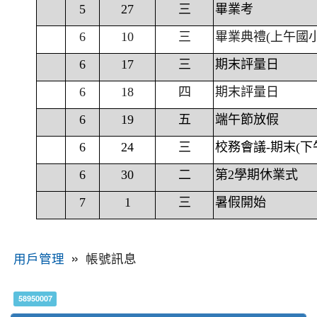
5
27
三
畢業考
6
10
三
畢業典禮(上午國
6
17
三
期末評量日
6
18
四
期末評量日
6
19
五
端午節放假
6
24
三
校務會議-期末(下
6
30
二
第2學期休業式
7
1
三
暑假開始
»
帳號訊息
用戶管理
58950007