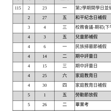
115
2
23
一
第2學期開學日並
2
27
五
和平紀念日補假
3
4
三
校務會議-期初(下
4
3
五
兒童節補假
4
6
一
民族掃墓節補假
4
14
二
期中評量日
4
15
三
期中評量日
4
25
六
家庭教育日
4
30
四
家庭教育日補假
5
1
五
勞動節放假
5
26
二
畢業考