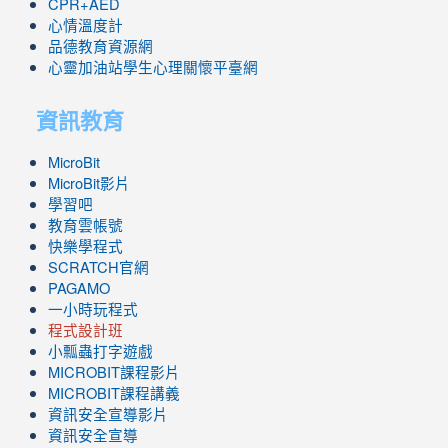
CPR+AED
心情溫度計
品德教育資源網
心靈加油站學生心理關懷平臺網
資訊教育
MicroBit
MicroBit影片
學習吧
教育雲帳號
快樂學程式
SCRATCH官網
PAGAMO
一小時玩程式
程式設計班
小瓢蟲打字遊戲
link
MICROBIT課程
影片
to
link
MICROBIT課程講義
https://www.youtube.com/channel/UC8LghzcV5-
to
資訊安全宣導影片
ZBGmXwlbUndNA/videos?
https://www.youtube.com/channel/UC8LghzcV5-
資訊安全宣導