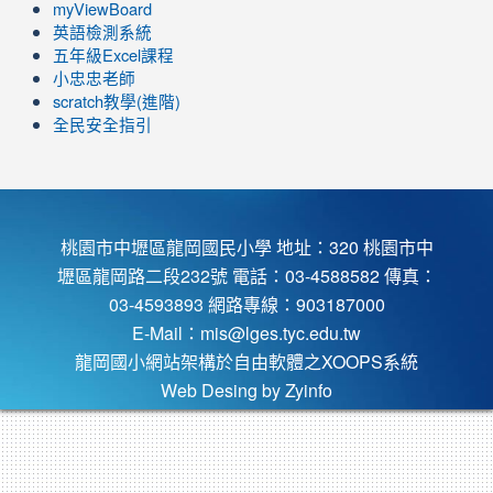
view=0&sort=dd&shelf_id=0
ZBGmXwlbUndNA/videos?
myViewBoard
view=0&sort=dd&shelf_id=0
英語檢測系統
五年級Excel課程
小忠忠老師
scratch教學(進階)
全民安全指引
桃園市中壢區龍岡國民小學 地址：320 桃園市中
壢區龍岡路二段232號 電話：03-4588582 傳真：
03-4593893 網路專線：903187000
E-Mail：
mis@lges.tyc.edu.tw
龍岡國小網站架構於自由軟體之XOOPS系統
Web Desing by
Zyinfo