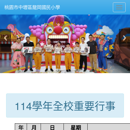
Toggl
桃園市中壢區龍岡國民小學
navig
:::
114學年全校重要行事
年
月
日
星期