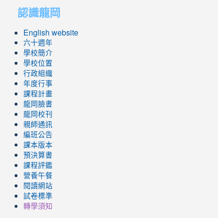
認識龍岡
https://sites.google.com/lges.t
https://sites.google.com/lges.t
English website
六十週年
學校簡介
學校位置
行政組織
年度行事
課程計畫
龍岡臉書
龍岡校刊
親師通訊
編班公告
課本版本
預決算書
課程評鑑
營養午餐
閱讀網站
試卷標準
轉學須知