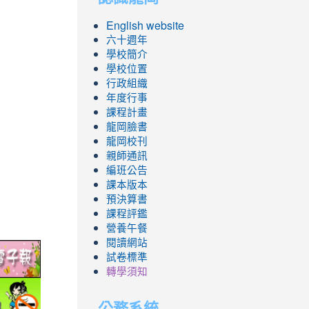
English website
六十週年
學校簡介
學校位置
行政組織
年度行事
課程計畫
龍岡臉書
龍岡校刊
親師通訊
編班公告
課本版本
預決算書
課程評鑑
營養午餐
閱讀網站
link
試卷標準
to
轉學須知
ic.edu.tw/
http://epaper.edu.tw/
link
公務系統
to