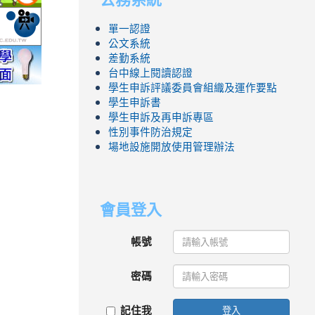
.php
ool/school_index.aspx?
fe.epa.gov.tw/cooler/default.aspx
http://health99.doh.gov.tw/box2/smokefreelife/Default.aspx
link
單一認證
to
公文系統
nlife/green-
yc.edu.tw/
http://mod.tyc.edu.tw/
link
link
link
link
link
差勤系統
to
to
to
to
to
台中線上閱讀認證
學生申訴評議委員會組織及運作要點
.icrt.com.tw/app/news-
https://exam.tcte.edu.tw/tbt_html/
https://reurl.cc/GmMWYG
https://reurl.cc/pgQORQ
https://airtw.epa.gov.tw/
https://168.motc.gov.tw/theme/safemonth/
學生申訴書
學生申訴及再申訴專區
性別事件防治規定
場地設施開放使用管理辦法
會員登入
帳號
密碼
記住我
登入