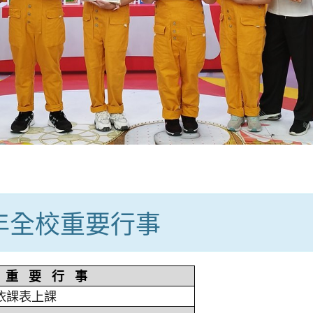
學年全校重要行事
重 要 行 事
依課表上課