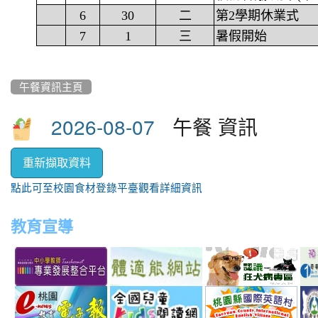
6
30
二
第2學期休業式
7
1
三
暑假開始
午餐資訊主頁
午餐 資訊
重新擷取資料
點此可至校園食材登錄平臺觀看詳細資訊
教育宣導
link
link
link
link
to
to
to
to
http://teachernet.moe.edu.tw/MAIN/index.aspx
https://airtw.epa.gov.tw/
http://passport.fitness.org
http
link
link
link
to
to
to