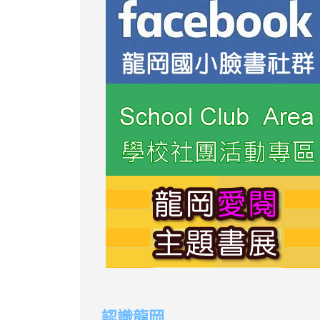
link
link
to
to
認識龍岡
https://sites.googl
https://sites.googl