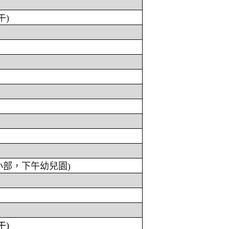
午)
小部，下午幼兒園)
午)