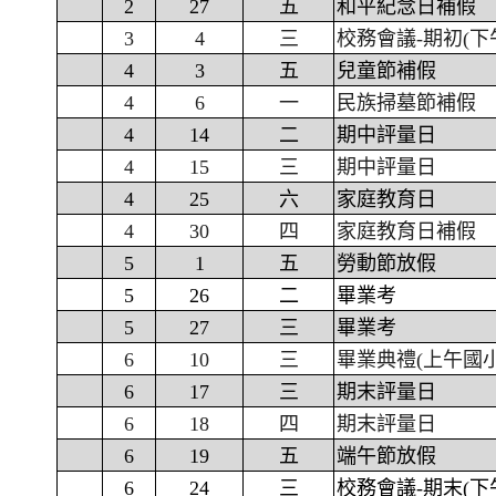
2
27
五
和平紀念日補假
3
4
三
校務會議-期初(下
4
3
五
兒童節補假
4
6
一
民族掃墓節補假
4
14
二
期中評量日
4
15
三
期中評量日
4
25
六
家庭教育日
4
30
四
家庭教育日補假
5
1
五
勞動節放假
5
26
二
畢業考
5
27
三
畢業考
6
10
三
畢業典禮(上午國
6
17
三
期末評量日
6
18
四
期末評量日
6
19
五
端午節放假
6
24
三
校務會議-期末(下