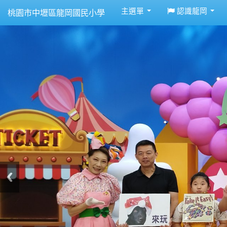
:::
主選單
認識龍岡
桃園市中壢區龍岡國民小學