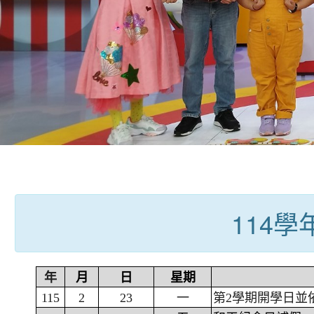
:::
114
年
月
日
星期
115
2
23
一
第2學期開學日並