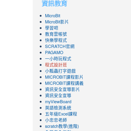
資訊教育
MicroBit
MicroBit影片
學習吧
教育雲帳號
快樂學程式
SCRATCH官網
PAGAMO
一小時玩程式
程式設計班
小瓢蟲打字遊戲
link
MICROBIT課程
影片
to
link
MICROBIT課程講義
https://www.youtube.com/channel/UC8Lghzc
to
資訊安全宣導影片
ZBGmXwlbUndNA/videos?
https://www.youtube.com/channel/UC8Lghzc
資訊安全宣導
view=0&sort=dd&shelf_id=0
ZBGmXwlbUndNA/videos?
myViewBoard
view=0&sort=dd&shelf_id=0
英語檢測系統
五年級Excel課程
小忠忠老師
scratch教學(進階)