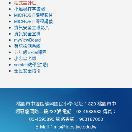
程式設計班
小瓢蟲打字遊戲
link
MICROBIT課程
影片
to
link
MICROBIT課程講義
https://www.youtube.com/channel/UC8LghzcV5-
to
資訊安全宣導影片
ZBGmXwlbUndNA/videos?
https://www.youtube.com/channel/UC8LghzcV5-
資訊安全宣導
view=0&sort=dd&shelf_id=0
ZBGmXwlbUndNA/videos?
myViewBoard
view=0&sort=dd&shelf_id=0
英語檢測系統
五年級Excel課程
小忠忠老師
scratch教學(進階)
全民安全指引
桃園市中壢區龍岡國民小學 地址：320 桃園市中
壢區龍岡路二段232號 電話：03-4588582 傳真：
03-4593893 網路專線：903187000
E-Mail：
mis@lges.tyc.edu.tw