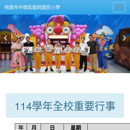
Toggl
桃園市中壢區龍岡國民小學
navig
:::
114學年全校重要行事
年
月
日
星期