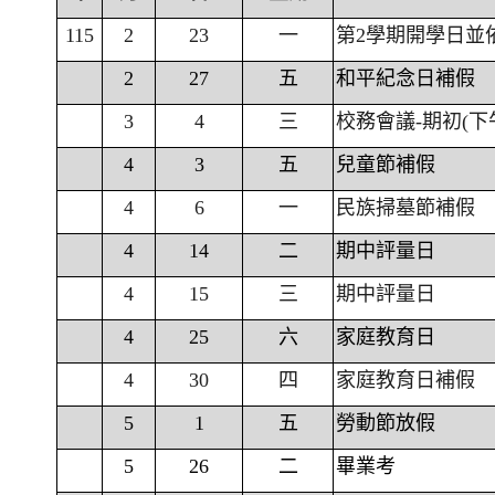
115
2
23
一
第2學期開學日並
2
27
五
和平紀念日補假
3
4
三
校務會議-期初(下
4
3
五
兒童節補假
4
6
一
民族掃墓節補假
4
14
二
期中評量日
4
15
三
期中評量日
4
25
六
家庭教育日
4
30
四
家庭教育日補假
5
1
五
勞動節放假
5
26
二
畢業考