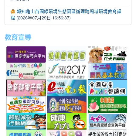
轉知龜山苗圃綠環境生態園區辦理跨場域環境教育課
(2026年07月29日 16:56:37)
程
教育宣導
link
link
link
link
to
to
to
to
http://teachernet.moe.edu.tw/MAIN/index.aspx
https://airtw.epa.gov.tw/
http://passport.fitness.org
http
link
link
link
to
to
to
http://www.perdc.ntnu.edu.tw/anti-
http://www.taipei2017.co
http
link
link
link
flu/catalog.php?
to
to
to
MainCatalogID=2
http://epaper.edu.tw/
http://163.30.192.132/
http
link
link
link
sch
to
to
to
http://ev.tyc.edu.tw/
https://athletic.ccu.edu.
http
link
link
link
scho
to
to
to
http://ecolife.epa.gov.tw/cooler/default.aspx
http://health99.doh.gov.t
http
link
link
link