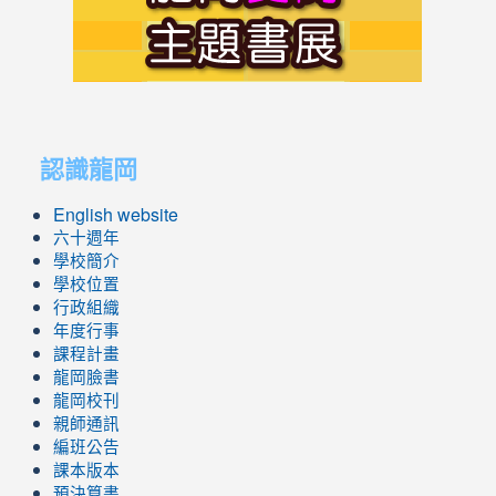
https://s
link
link
to
to
認識龍岡
https://sites.google.com/lges.t
https://sites.google.com/lges.t
English website
六十週年
學校簡介
學校位置
行政組織
年度行事
課程計畫
龍岡臉書
龍岡校刊
親師通訊
編班公告
課本版本
預決算書