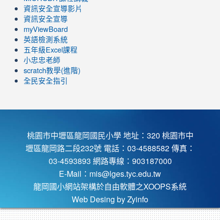
https://www.youtube.com/channel/UC8LghzcV5-
to
資訊安全宣導影片
ZBGmXwlbUndNA/videos?
https://www.youtube.com/channel/UC8LghzcV5-
資訊安全宣導
view=0&sort=dd&shelf_id=0
ZBGmXwlbUndNA/videos?
myViewBoard
view=0&sort=dd&shelf_id=0
英語檢測系統
五年級Excel課程
小忠忠老師
scratch教學(進階)
全民安全指引
桃園市中壢區龍岡國民小學 地址：320 桃園市中
壢區龍岡路二段232號 電話：03-4588582 傳真：
03-4593893 網路專線：903187000
E-Mail：
mis@lges.tyc.edu.tw
龍岡國小網站架構於自由軟體之XOOPS系統
Web Desing by
Zyinfo