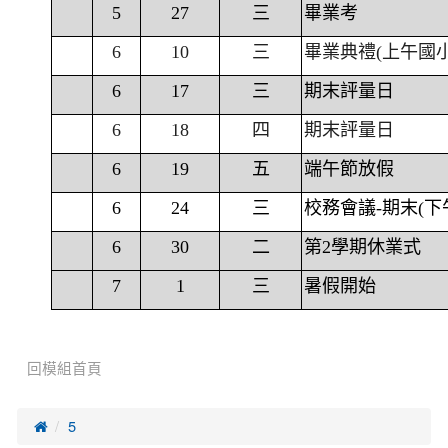
5
27
三
畢業考
6
10
三
畢業典禮(上午國
6
17
三
期末評量日
6
18
四
期末評量日
6
19
五
端午節放假
6
24
三
校務會議-期末(下
6
30
二
第2學期休業式
7
1
三
暑假開始
回模組首頁

5