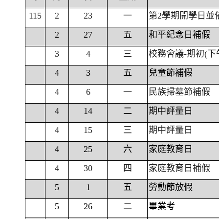
115
2
23
一
第2學期開學日並
2
27
五
和平紀念日補假
3
4
三
校務會議-期初(下
4
3
五
兒童節補假
4
6
一
民族掃墓節補假
4
14
二
期中評量日
4
15
三
期中評量日
4
25
六
家庭教育日
4
30
四
家庭教育日補假
5
1
五
勞動節放假
5
26
二
畢業考