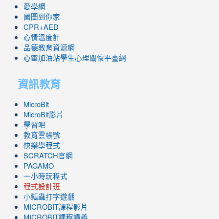
愛學網
國圖到你家
CPR+AED
心情溫度計
品德教育資源網
心靈加油站學生心理關懷平臺網
資訊教育
MicroBit
MicroBit影片
學習吧
教育雲帳號
快樂學程式
SCRATCH官網
PAGAMO
一小時玩程式
程式設計班
小瓢蟲打字遊戲
link
MICROBIT課程
影片
to
link
MICROBIT課程講義