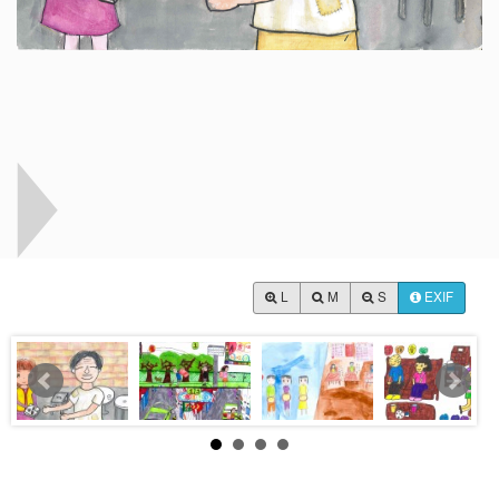
L
M
S
EXIF