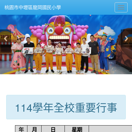
Toggl
桃園市中壢區龍岡國民小學
navig
:::
114學年全校重要行事
年
月
日
星期