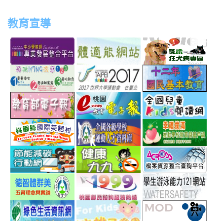
教育宣導
link
link
link
link
to
to
to
to
http://teachernet.moe.edu.tw/MAIN/index.aspx
https://airtw.epa.gov.tw/
http://passport.fitness.org
http
link
link
link
to
to
to
http://www.perdc.ntnu.edu.tw/anti-
http://www.taipei2017.co
http
link
link
link
flu/catalog.php?
to
to
to
MainCatalogID=2
http://epaper.edu.tw/
http://163.30.192.132/
http
link
link
link
sch
to
to
to
http://ev.tyc.edu.tw/
https://athletic.ccu.edu.
http
link
link
link
scho
to
to
to
http://ecolife.epa.gov.tw/cooler/default.aspx
http://health99.doh.gov.t
http
link
link
link
to
to
to
http://arteducation.sce.ntnu.edu.tw/fullfive/ind
http://www.tycg.gov.tw/m
http
link
link
link
option=com_content&view=frontpage&Itemid=
sn=240
to
to
to