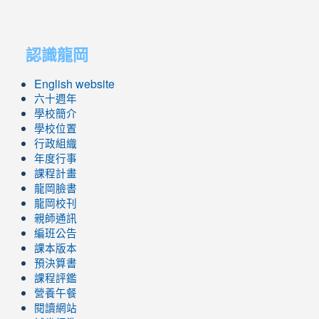
link
link
to
to
認識龍岡
https://sites.google.com/lges.t
https://sites.google.com/lges.t
English website
六十週年
學校簡介
學校位置
行政組織
年度行事
課程計畫
龍岡臉書
龍岡校刊
親師通訊
編班公告
課本版本
預決算書
課程評鑑
營養午餐
閱讀網站