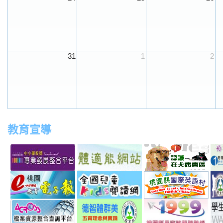
31
1
2
教育宣導
link
link
link
link
to
to
to
to
http://teachernet.moe.edu.tw/MAIN/index.aspx
https://airtw.epa.gov.tw/
http://passport.fitness.org
http
link
link
link
to
to
to
http://163.30.192.132/
http://read.moe.edu.tw/js
http:
link
link
link
schno=000000
to
to
to