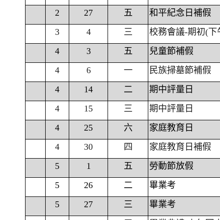
2
27
五
和平紀念日補假
3
4
三
校務會議-期初(下
4
3
五
兒童節補假
4
6
一
民族掃墓節補假
4
14
二
期中評量日
4
15
三
期中評量日
4
25
六
家庭教育日
4
30
四
家庭教育日補假
5
1
五
勞動節放假
5
26
二
畢業考
5
27
三
畢業考