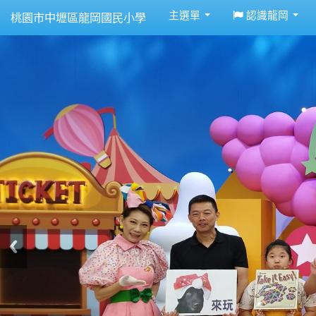
:::
主選單
認識龍岡
桃園市中壢區龍岡國民小學