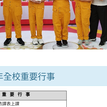
學年全校重要行事
重 要 行 事
依課表上課