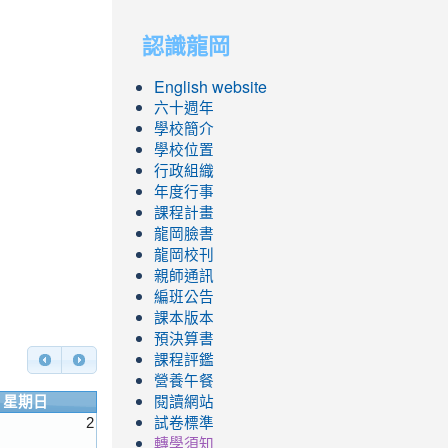
to
to
認識龍岡
https://sites.googl
https://sites.googl
English website
六十週年
學校簡介
學校位置
行政組織
年度行事
課程計畫
龍岡臉書
龍岡校刊
親師通訊
編班公告
課本版本
預決算書
課程評鑑
營養午餐
星期日
閱讀網站
2
試卷標準
轉學須知