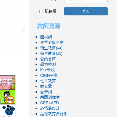
記住我
登入
教師資源
6
因材網
專業發展平臺
衛生教育(中)
衛生教育(高)
愛的書庫
學力檢測
K12學校
CIRN平臺
link
性平教育
to
教育雲
愛學網
ic.edu.tw/
http://epaper.edu.tw/
link
國圖到你家
to
CPR+AED
.php
ool/school_index.aspx?
fe.epa.gov.tw/cooler/default.aspx
http://health99.doh.gov.tw/box2/smokefreelife/Default.aspx
link
心情溫度計
品德教育資源網
to