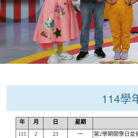
:::
114
年
月
日
星期
115
2
23
一
第2學期開學日並