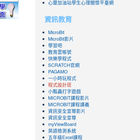
心靈加油站學生心理關懷平臺網
nlife/green-
yc.edu.tw/
http://mod.tyc.edu.tw/
link
link
link
link
link
to
to
to
to
to
資訊教育
.icrt.com.tw/app/news-
https://exam.tcte.edu.tw/tbt_html/
https://reurl.cc/GmMWYG
https://reurl.cc/pgQORQ
https://airtw.epa.gov.tw/
https://168.motc.gov.tw/theme/safemonth/
MicroBit
MicroBit影片
學習吧
教育雲帳號
快樂學程式
SCRATCH官網
PAGAMO
一小時玩程式
程式設計班
小瓢蟲打字遊戲
link
MICROBIT課程
影片
to
link
MICROBIT課程講義
https://www.youtube.com/channel/UC8Lghzc
to
資訊安全宣導影片
ZBGmXwlbUndNA/videos?
https://www.youtube.com/channel/UC8Lghzc
資訊安全宣導
view=0&sort=dd&shelf_id=0
ZBGmXwlbUndNA/videos?
myViewBoard
view=0&sort=dd&shelf_id=0
英語檢測系統
五年級Excel課程