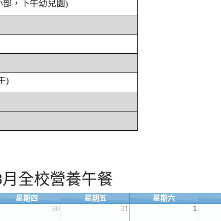
小部，下午幼兒園)
午)
年8月全校營養午餐
星期四
星期五
星期六
30
31
1