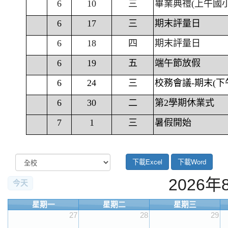
6
10
三
畢業典禮(上午國
6
17
三
期末評量日
6
18
四
期末評量日
6
19
五
端午節放假
6
24
三
校務會議-期末(下
6
30
二
第2學期休業式
7
1
三
暑假開始
下載Excel
下載Word
2026
今天
星期一
星期二
星期三
27
28
29