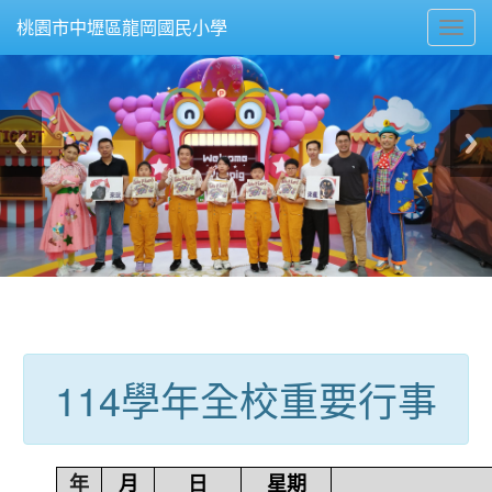
Toggl
桃園市中壢區龍岡國民小學
navig
:::
114學年全校重要行事
年
月
日
星期