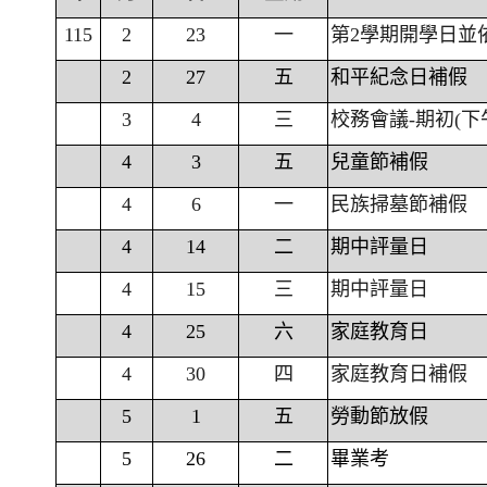
115
2
23
一
第2學期開學日並
2
27
五
和平紀念日補假
3
4
三
校務會議-期初(下
4
3
五
兒童節補假
4
6
一
民族掃墓節補假
4
14
二
期中評量日
4
15
三
期中評量日
4
25
六
家庭教育日
4
30
四
家庭教育日補假
5
1
五
勞動節放假
5
26
二
畢業考