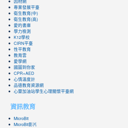
因材網
專業發展平臺
衛生教育(中)
衛生教育(高)
愛的書庫
學力檢測
K12學校
CIRN平臺
性平教育
教育雲
愛學網
國圖到你家
CPR+AED
心情溫度計
品德教育資源網
心靈加油站學生心理關懷平臺網
資訊教育
MicroBit
MicroBit影片