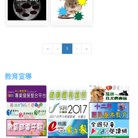
photo:320
photo:322
(current)
«
‹
1
›
»
教育宣導
link
link
link
link
to
to
to
to
http://teachernet.moe.edu.tw/MAIN/index.aspx
https://airtw.epa.gov.tw/
http://passport.fitness.org
http
link
link
link
to
to
to
http://www.perdc.ntnu.edu.tw/anti-
http://www.taipei2017.co
http
link
link
link
flu/catalog.php?
to
to
to
MainCatalogID=2