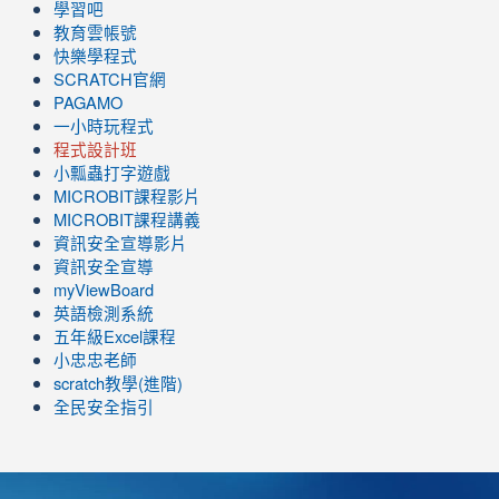
學習吧
教育雲帳號
快樂學程式
SCRATCH官網
PAGAMO
一小時玩程式
程式設計班
小瓢蟲打字遊戲
link
MICROBIT課程
影片
to
link
MICROBIT課程講義
https://www.youtube.com/channel/UC8LghzcV5-
to
資訊安全宣導影片
ZBGmXwlbUndNA/videos?
https://www.youtube.com/channel/UC8LghzcV5-
資訊安全宣導
view=0&sort=dd&shelf_id=0
ZBGmXwlbUndNA/videos?
myViewBoard
view=0&sort=dd&shelf_id=0
英語檢測系統
五年級Excel課程
小忠忠老師
scratch教學(進階)
全民安全指引