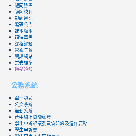
龍岡臉書
龍岡校刊
親師通訊
編班公告
課本版本
預決算書
課程評鑑
營養午餐
閱讀網站
試卷標準
轉學須知
公務系統
單一認證
公文系統
差勤系統
台中線上閱讀認證
學生申訴評議委員會組織及運作要點
學生申訴書