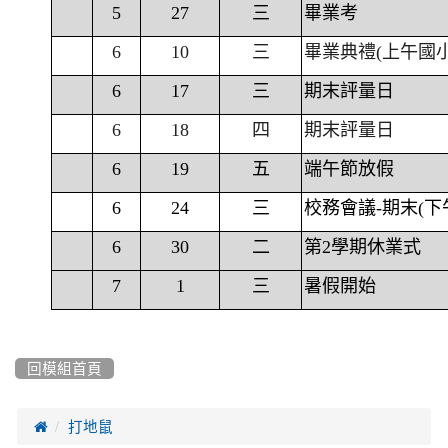
5
27
三
畢業考
6
10
三
畢業典禮(上午國
6
17
三
期末評量日
6
18
四
期末評量日
6
19
五
端午節放假
6
24
三
校務會議-期末(下
6
30
二
第2學期休業式
7
1
三
暑假開始
回模組首頁

打地鼠