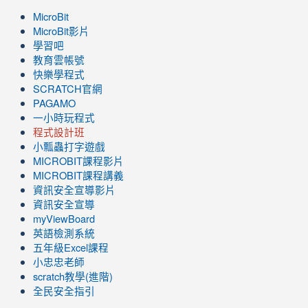
MicroBit
MicroBit影片
學習吧
教育雲帳號
快樂學程式
SCRATCH官網
PAGAMO
一小時玩程式
程式設計班
小瓢蟲打字遊戲
link
MICROBIT課程
影片
to
link
MICROBIT課程講義
https://www.youtube.com/channel/UC8LghzcV5-
to
資訊安全宣導影片
ZBGmXwlbUndNA/videos?
https://www.youtube.com/channel/UC8LghzcV5-
資訊安全宣導
view=0&sort=dd&shelf_id=0
ZBGmXwlbUndNA/videos?
myViewBoard
view=0&sort=dd&shelf_id=0
英語檢測系統
五年級Excel課程
小忠忠老師
scratch教學(進階)
全民安全指引