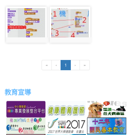
photo-
photo-
460
461
photo:460
photo:461
(current)
«
‹
1
›
»
教育宣導
link
link
link
link
to
to
to
to
http://teachernet.moe.edu.tw/MAIN/index.aspx
https://airtw.epa.gov.tw/
http://passport.fitness.org
http
link
link
link
to
to
to