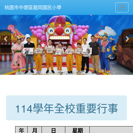
Toggl
桃園市中壢區龍岡國民小學
navig
:::
114學年全校重要行事
年
月
日
星期