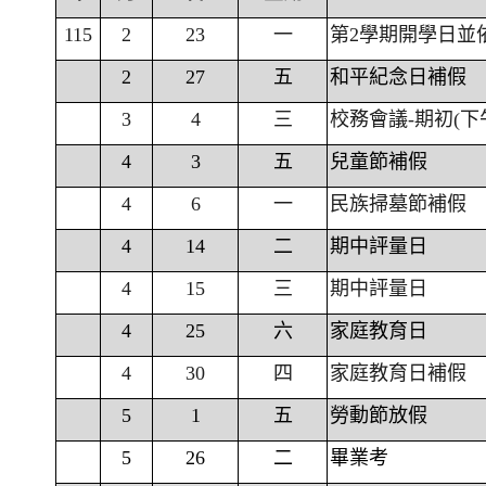
115
2
23
一
第2學期開學日並
2
27
五
和平紀念日補假
3
4
三
校務會議-期初(下
4
3
五
兒童節補假
4
6
一
民族掃墓節補假
4
14
二
期中評量日
4
15
三
期中評量日
4
25
六
家庭教育日
4
30
四
家庭教育日補假
5
1
五
勞動節放假
5
26
二
畢業考