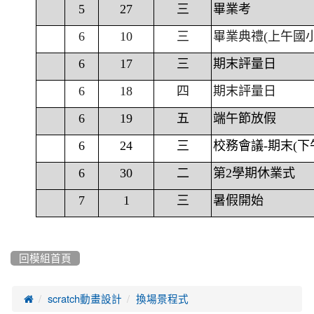
5
27
三
畢業考
6
10
三
畢業典禮(上午國
6
17
三
期末評量日
6
18
四
期末評量日
6
19
五
端午節放假
6
24
三
校務會議-期末(下
6
30
二
第2學期休業式
7
1
三
暑假開始
回模組首頁

scratch動畫設計
換場景程式