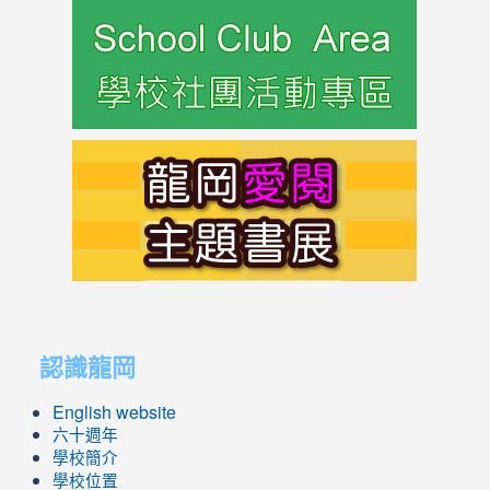
link
to
https://s
link
to
https://s
link
link
to
to
認識龍岡
https://sites.google.com/lges.t
https://sites.google.com/lges.t
English website
六十週年
學校簡介
學校位置