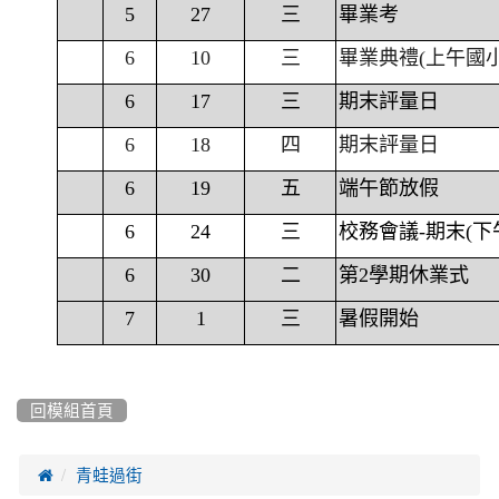
5
27
三
畢業考
6
10
三
畢業典禮(上午國
6
17
三
期末評量日
6
18
四
期末評量日
6
19
五
端午節放假
6
24
三
校務會議-期末(下
6
30
二
第2學期休業式
7
1
三
暑假開始
回模組首頁

青蛙過街