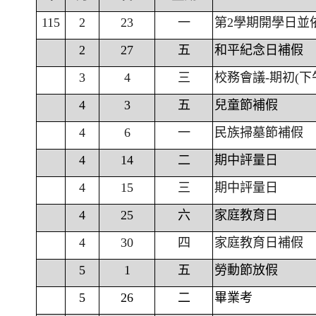
115
2
23
一
第2學期開學日並
2
27
五
和平紀念日補假
3
4
三
校務會議-期初(下
4
3
五
兒童節補假
4
6
一
民族掃墓節補假
4
14
二
期中評量日
4
15
三
期中評量日
4
25
六
家庭教育日
4
30
四
家庭教育日補假
5
1
五
勞動節放假
5
26
二
畢業考