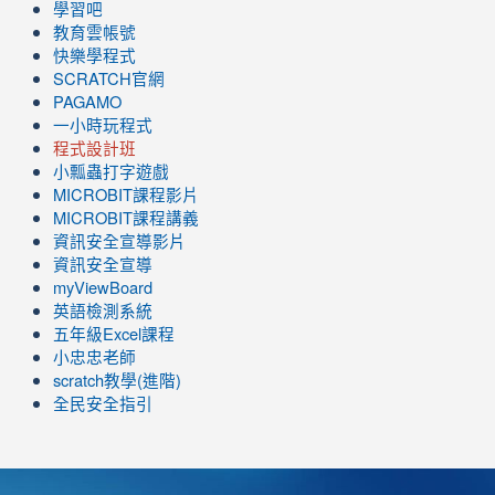
學習吧
教育雲帳號
快樂學程式
SCRATCH官網
PAGAMO
一小時玩程式
程式設計班
小瓢蟲打字遊戲
link
MICROBIT課程
影片
to
link
MICROBIT課程講義
https://www.youtube.com/channel/UC8LghzcV5-
to
資訊安全宣導影片
ZBGmXwlbUndNA/videos?
https://www.youtube.com/channel/UC8LghzcV5-
資訊安全宣導
view=0&sort=dd&shelf_id=0
ZBGmXwlbUndNA/videos?
myViewBoard
view=0&sort=dd&shelf_id=0
英語檢測系統
五年級Excel課程
小忠忠老師
scratch教學(進階)
全民安全指引