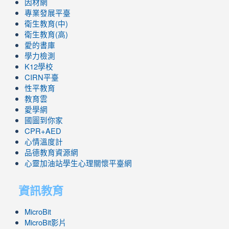
因材網
專業發展平臺
衛生教育(中)
衛生教育(高)
愛的書庫
學力檢測
K12學校
CIRN平臺
性平教育
教育雲
愛學網
國圖到你家
CPR+AED
心情溫度計
品德教育資源網
心靈加油站學生心理關懷平臺網
資訊教育
MicroBit
MicroBit影片