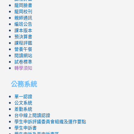
龍岡臉書
龍岡校刊
親師通訊
編班公告
課本版本
預決算書
課程評鑑
營養午餐
閱讀網站
試卷標準
轉學須知
公務系統
單一認證
公文系統
差勤系統
台中線上閱讀認證
學生申訴評議委員會組織及運作要點
學生申訴書