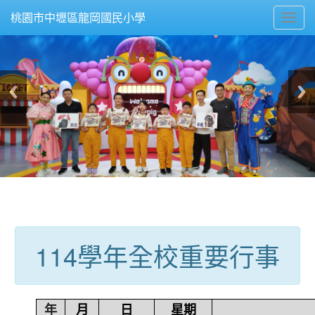
Toggl
桃園市中壢區龍岡國民小學
navig
:::
114學年全校重要行事
年
月
日
星期