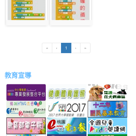
photo:631
photo:632
(current)
«
‹
1
›
»
教育宣導
link
link
link
link
to
to
to
to
http://teachernet.moe.edu.tw/MAIN/index.aspx
https://airtw.epa.gov.tw/
http://passport.fitness.org
http
link
link
link
to
to
to
http://www.perdc.ntnu.edu.tw/anti-
http://www.taipei2017.co
http
link
link
link
flu/catalog.php?
to
to
to
MainCatalogID=2