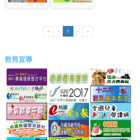
photo:611
photo:612
(current)
«
‹
1
›
»
教育宣導
link
link
link
link
to
to
to
to
http://teachernet.moe.edu.tw/MAIN/index.aspx
https://airtw.epa.gov.tw/
http://passport.fitness.org
http
link
link
link
to
to
to
http://www.perdc.ntnu.edu.tw/anti-
http://www.taipei2017.co
http
link
link
link
flu/catalog.php?
to
to
to
MainCatalogID=2
http://epaper.edu.tw/
http://163.30.192.132/
http
link
link
link
sch
to
to
to
http://ev.tyc.edu.tw/
https://athletic.ccu.edu.
http