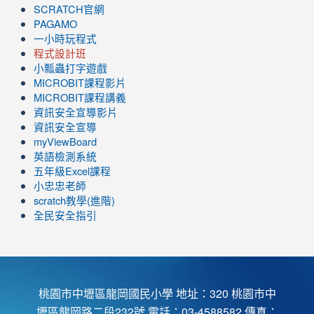
SCRATCH官網
PAGAMO
一小時玩程式
程式設計班
小瓢蟲打字遊戲
link
MICROBIT課程
影片
to
link
MICROBIT課程講義
https://www.youtube.com/channel/UC8LghzcV5-
to
資訊安全宣導影片
ZBGmXwlbUndNA/videos?
https://www.youtube.com/channel/UC8LghzcV5-
資訊安全宣導
view=0&sort=dd&shelf_id=0
ZBGmXwlbUndNA/videos?
myViewBoard
view=0&sort=dd&shelf_id=0
英語檢測系統
五年級Excel課程
小忠忠老師
scratch教學(進階)
全民安全指引
桃園市中壢區龍岡國民小學 地址：320 桃園市中
壢區龍岡路二段232號 電話：03-4588582 傳真：