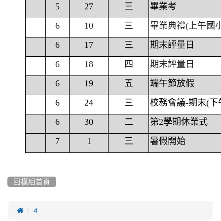
5
27
三
畢業考
6
10
三
畢業典禮(上午國
6
17
三
期末評量日
6
18
四
期末評量日
6
19
五
端午節放假
6
24
三
校務會議-期末(下
6
30
二
第2學期休業式
7
1
三
暑假開始
回模組首頁

4