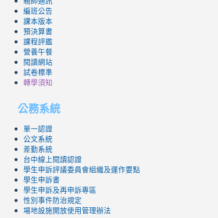
親師通訊
編班公告
課本版本
預決算書
課程評鑑
營養午餐
閱讀網站
試卷標準
轉學須知
公務系統
單一認證
公文系統
差勤系統
台中線上閱讀認證
學生申訴評議委員會組織及運作要點
學生申訴書
學生申訴及再申訴專區
性別事件防治規定
場地設施開放使用管理辦法