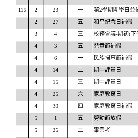
115
2
23
一
第2學期開學日並
2
27
五
和平紀念日補假
3
4
三
校務會議-期初(下
4
3
五
兒童節補假
4
6
一
民族掃墓節補假
4
14
二
期中評量日
4
15
三
期中評量日
4
25
六
家庭教育日
4
30
四
家庭教育日補假
5
1
五
勞動節放假
5
26
二
畢業考