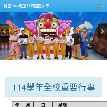
Toggl
桃園市中壢區龍岡國民小學
navig
:::
114學年全校重要行事
年
月
日
星期