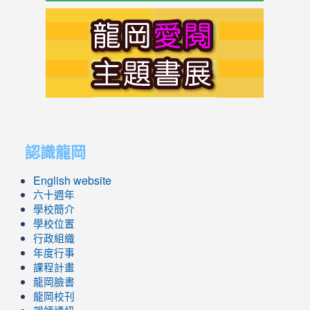
link
to
https://s
link
link
to
to
認識龍岡
https://sites.google.com/lges.t
https://sites.google.com/lges.t
English website
六十週年
學校簡介
學校位置
行政組織
年度行事
課程計畫
龍岡臉書
龍岡校刊