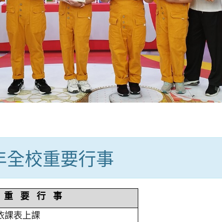
學年全校重要行事
重 要 行 事
依課表上課