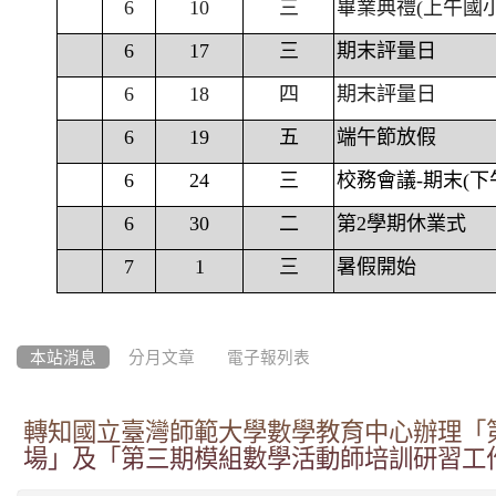
6
10
三
畢業典禮(上午國
6
17
三
期末評量日
6
18
四
期末評量日
6
19
五
端午節放假
6
24
三
校務會議-期末(下
6
30
二
第2學期休業式
7
1
三
暑假開始
本站消息
分月文章
電子報列表
轉知國立臺灣師範大學數學教育中心辦理「
場」及「第三期模組數學活動師培訓研習工