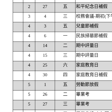
2
27
五
和平紀念日補假
3
4
三
校務會議-期初(下
4
3
五
兒童節補假
4
6
一
民族掃墓節補假
4
14
二
期中評量日
4
15
三
期中評量日
4
25
六
家庭教育日
4
30
四
家庭教育日補假
5
1
五
勞動節放假
5
26
二
畢業考
5
27
三
畢業考