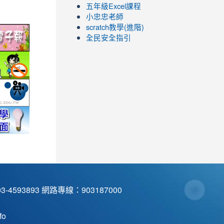
五年級Excel課程
小忠忠老師
scratch教學(進階)
link
全民安全指引
to
ic.edu.tw/
http://epaper.edu.tw/
link
to
.php
ool/school_index.aspx?
fe.epa.gov.tw/cooler/default.aspx
http://health99.doh.gov.tw/box2/smokefreelife/Default.aspx
link
to
nlife/green-
yc.edu.tw/
http://mod.tyc.edu.tw/
link
link
link
link
link
to
to
to
to
to
.icrt.com.tw/app/news-
https://exam.tcte.edu.tw/tbt_html/
https://reurl.cc/GmMWYG
https://reurl.cc/pgQORQ
https://airtw.epa.gov.tw/
https://168.motc.gov.tw/theme/safemonth/
593893 網路專線：903187000
fo