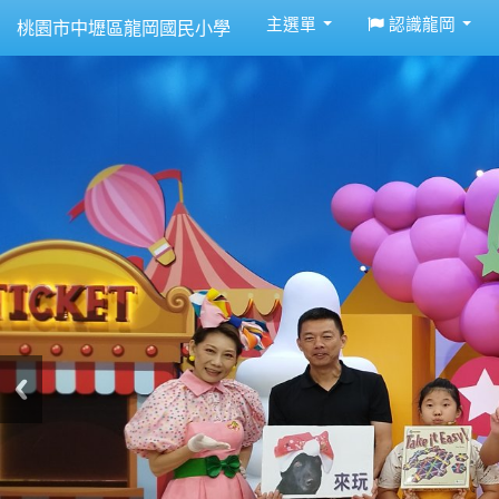
:::
主選單
認識龍岡
桃園市中壢區龍岡國民小學