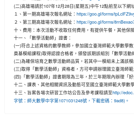
(二)高雄場請於107年12月28日(星期五)中午12點前至以
１、第一期高雄場次報名網址：
https://goo.gl/forms/tpLclF
２、第三期高雄場次報名網址：
https://goo.gl/forms/8rnBe
十、費用：本次活動不收取任何費用，有提供午餐，其他保
十一、「數學活動師」證書：
(一)符合上述資格的數學教師，參加國立臺灣師範大學數學
奠基模組課程)取得認證合格者，頒發該期該組別「數學活動
(二)為確保培育之數學活動師品質，若其中一模組未上滿該模
(三)取得「數學活動師」資格者，方可申請辦理國立臺灣師
(四)「數學活動師」證書期限為三年，於三年期限內辦理「
十二、課表、其他相關資訊及動態可至國立臺灣師範大學數學
十三、旨案各場次研習工作坊公告及參考課程請至
http://ed
字號：師大數學中字第1071031248號，下載密碼：9ad8)。