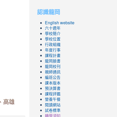
to
to
認識龍岡
https://sites.googl
https://sites.googl
English website
六十週年
學校簡介
學校位置
行政組織
年度行事
課程計畫
龍岡臉書
龍岡校刊
親師通訊
編班公告
課本版本
預決算書
課程評鑑
營養午餐
、高雄
閱讀網站
試卷標準
轉學須知