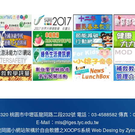
link
link
link
to
to
to
.tw/
://www.cdc.gov.tw/rabies
http://www.perdc.ntnu.edu.tw/anti-
http://www.taipei2017.com.tw/
http://12bas
link
link
link
flu/catalog.php?
to
to
to
MainCatalogID=2
p/national_lib/pub/index_page.jsp?
//ev.tyc.edu.tw/
https://athletic.ccu.edu.tw/Excellent/Homepage/index
https://www.edusave.edu.tw/sch
http://ecoli
link
link
link
school_sn=864
to
to
to
nu.edu.tw/fullfive/index.php?
://www.tycg.gov.tw/main/change_url.aspx?
http://www.sports.url.tw/
http://greenliving.epa.gov.tw/gree
http://kids.t
link
link
link
link
w=frontpage&Itemid=1
240
life/index.aspx
to
to
to
to
//cissnet.edu.tw/safely/
http://exam.tcte.edu.tw/teac/
https://isafe.moe.edu.tw/event/
https://airtw.epa.gov.tw/
https://www
lunchbox/
桃園市中壢區龍岡路二段232號 電話：03-4588582 傳真：03-4
E-Mail：
mis@lges.tyc.edu.tw
龍岡國小網站架構於自由軟體之XOOPS系統 Web Desing by
Zyin