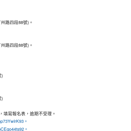
汀州路四段88號)。
汀州路四段88號)。
)
)
網址，填寫報名表，逾期不受理。
3mp73YwlrK93。
3LGCEqo44ts92。