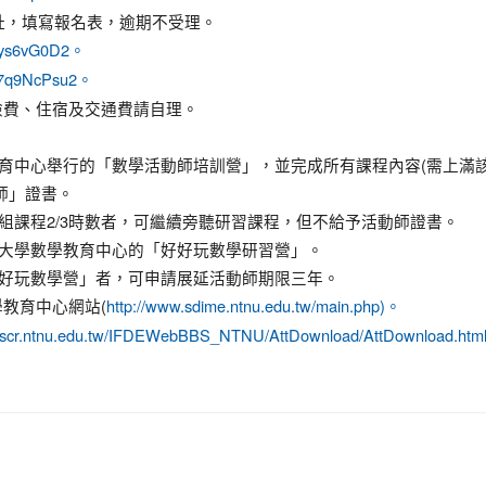
下網址，填寫報名表，逾期不受理。
Z9vys6vG0D2。
xao7q9NcPsu2。
險費、住宿及交通費請自理。
教育中心舉行的「數學活動師培訓營」，並完成所有課程內容(需上滿
師」證書。
組課程2/3時數者，可繼續旁聽研習課程，但不給予活動師證書。
範大學數學教育中心的「好好玩數學研習營」。
好好玩數學營」者，可申請展延活動師期限三年。
教育中心網站(
http://www.sdime.ntnu.edu.tw/main.php)。
oc.scr.ntnu.edu.tw/IFDEWebBBS_NTNU/AttDownload/AttDownload.