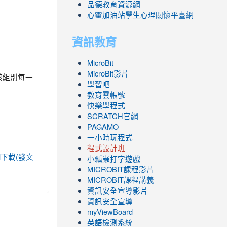
品德教育資源網
心靈加油站學生心理關懷平臺網
資訊教育
MicroBit
MicroBit影片
該組別每一
學習吧
教育雲帳號
快樂學程式
SCRATCH官網
PAGAMO
一小時玩程式
程式設計班
html下載(發文
小瓢蟲打字遊戲
link
MICROBIT課程
影片
to
link
MICROBIT課程講義
https://www.youtube.com/channel/UC8Lgh
to
資訊安全宣導影片
ZBGmXwlbUndNA/videos?
https://www.youtube.com/channel/UC8Lgh
資訊安全宣導
view=0&sort=dd&shelf_id=0
ZBGmXwlbUndNA/videos?
myViewBoard
view=0&sort=dd&shelf_id=0
英語檢測系統