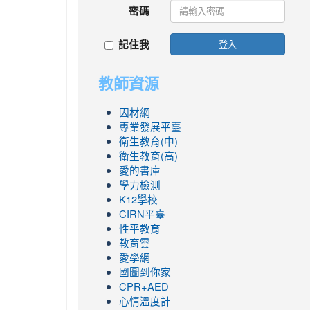
密碼
記住我
登入
教師資源
因材網
專業發展平臺
衛生教育(中)
衛生教育(高)
愛的書庫
學力檢測
K12學校
CIRN平臺
性平教育
教育雲
愛學網
國圖到你家
CPR+AED
心情溫度計