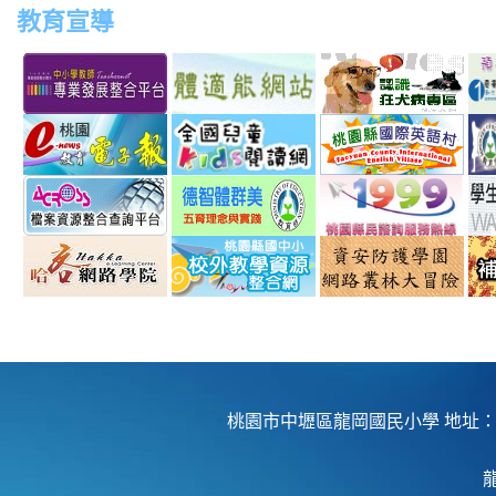
教育宣導
link
link
link
link
to
to
to
to
http://teachernet.moe.edu.tw/MAIN/index.aspx
https://airtw.epa.gov.tw/
http://passport.fitness.org
http
link
link
link
to
to
to
http://163.30.192.132/
http://read.moe.edu.tw/js
http:
link
link
link
schno=000000
to
to
to
http://across.archives.gov.tw/
http://arteducation.sce.nt
http
link
link
link
option=com_content&vie
sn=
to
to
to
http://elearning.hakka.gov.tw/
http://163.30.74.32/
http:
桃園市中壢區龍岡國民小學 地址：320 