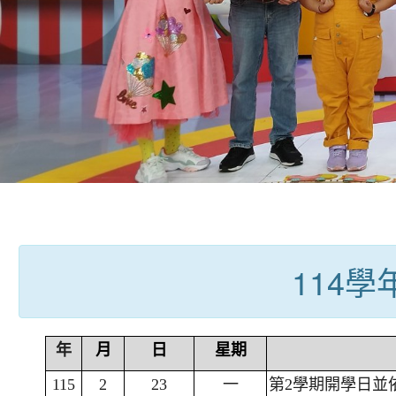
:::
114
年
月
日
星期
115
2
23
一
第2學期開學日並