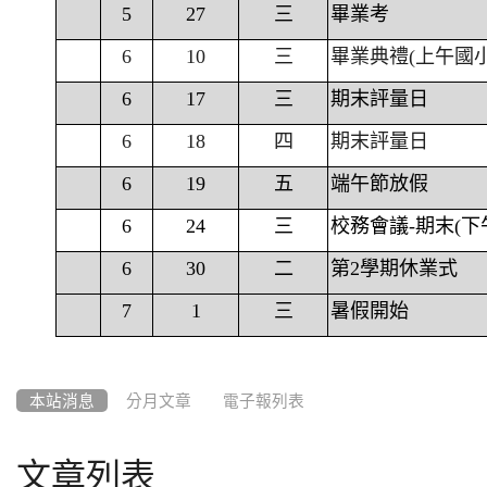
5
27
三
畢業考
6
10
三
畢業典禮(上午國
6
17
三
期末評量日
6
18
四
期末評量日
6
19
五
端午節放假
6
24
三
校務會議-期末(下
6
30
二
第2學期休業式
7
1
三
暑假開始
本站消息
分月文章
電子報列表
文章列表