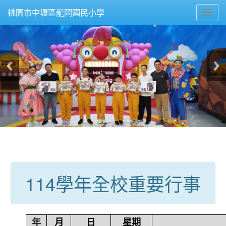
Toggl
桃園市中壢區龍岡國民小學
navig
:::
114學年全校重要行事
年
月
日
星期