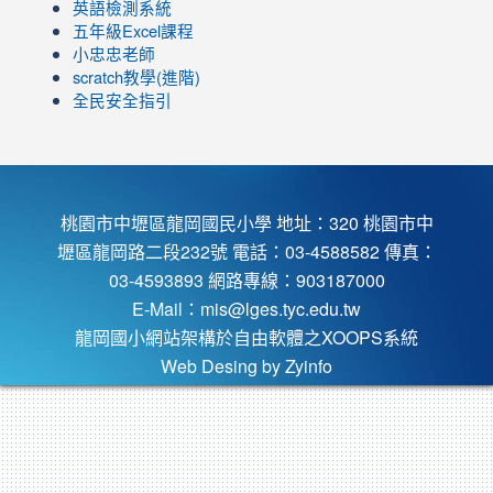
view=0&sort=dd&shelf_id=0
英語檢測系統
五年級Excel課程
小忠忠老師
scratch教學(進階)
全民安全指引
桃園市中壢區龍岡國民小學 地址：320 桃園市中
壢區龍岡路二段232號 電話：03-4588582 傳真：
03-4593893 網路專線：903187000
E-Mail：
mis@lges.tyc.edu.tw
龍岡國小網站架構於自由軟體之XOOPS系統
Web Desing by
Zyinfo