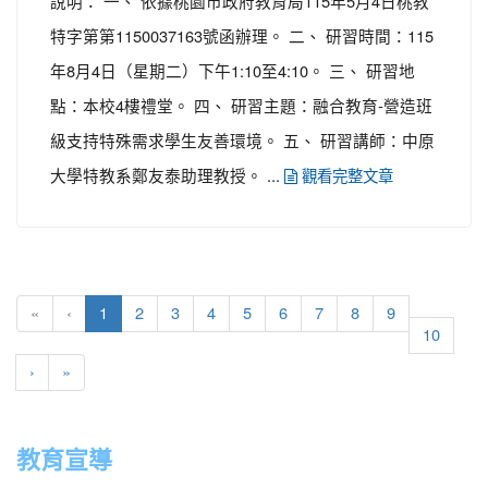
說明： 一、 依據桃園市政府教育局115年5月4日桃教
特字第第1150037163號函辦理。 二、 研習時間：115
年8月4日（星期二）下午1:10至4:10。 三、 研習地
點：本校4樓禮堂。 四、 研習主題：融合教育-營造班
級支持特殊需求學生友善環境。 五、 研習講師：中原
大學特教系鄭友泰助理教授。 ...
觀看完整文章
(current)
«
‹
1
2
3
4
5
6
7
8
9
10
›
»
教育宣導