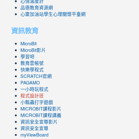
心情溫度計
品德教育資源網
心靈加油站學生心理關懷平臺網
資訊教育
MicroBit
MicroBit影片
學習吧
教育雲帳號
快樂學程式
SCRATCH官網
PAGAMO
一小時玩程式
程式設計班
小瓢蟲打字遊戲
link
MICROBIT課程
影片
to
link
MICROBIT課程講義
https://www.youtube.com/channel/UC8LghzcV5-
to
資訊安全宣導影片
ZBGmXwlbUndNA/videos?
https://www.youtube.com/channel/UC8LghzcV5-
資訊安全宣導
view=0&sort=dd&shelf_id=0
ZBGmXwlbUndNA/videos?
myViewBoard