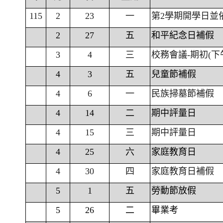
115
2
23
一
第2學期開學日並
2
27
五
和平紀念日補假
3
4
三
校務會議-期初(下
4
3
五
兒童節補假
4
6
一
民族掃墓節補假
4
14
二
期中評量日
4
15
三
期中評量日
4
25
六
家庭教育日
4
30
四
家庭教育日補假
5
1
五
勞動節放假
5
26
二
畢業考