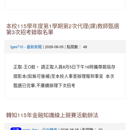
本校115學年度第1學期第2次代理(課)教師甄選
第3次招考錄取名單
-
| 2026-08-05 | 點閱數： 48
lges710
最新新聞
正取-王O茹。 請正取人員8月5日下午16時攜帶郵局存
摺影本(如無可後補)至本校人事室辦理報到事宜 本次
甄選已完畢,不賡續辦理下次招考
轉知115年金融知識線上競賽活動辦法
-
| 2026-08-05 | 點閱數： 22
evan_hou
公文轉達
公告