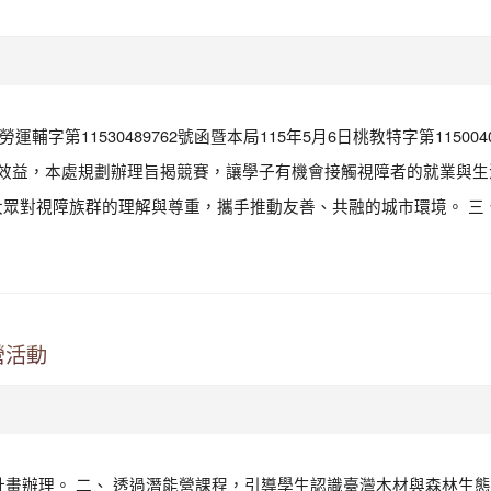
字第11530489762號函暨本局115年5月6日桃教特字第1150040
銷效益，本處規劃辦理旨揭競賽，讓學子有機會接觸視障者的就業與生
眾對視障族群的理解與尊重，攜手推動友善、共融的城市環境。 三、
營活動
施計畫辦理。 二、 透過潛能營課程，引導學生認識臺灣木材與森林生