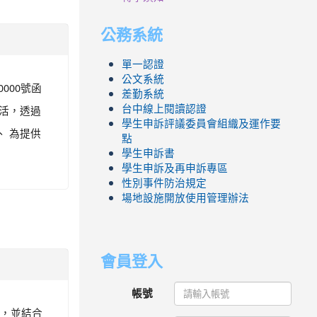
公務系統
單一認證
公文系統
000號函
差勤系統
活，透過
台中線上閱讀認證
學生申訴評議委員會組織及運作要
 為提供
點
學生申訴書
學生申訴及再申訴專區
性別事件防治規定
場地設施開放使用管理辦法
會員登入
帳號
態，並結合