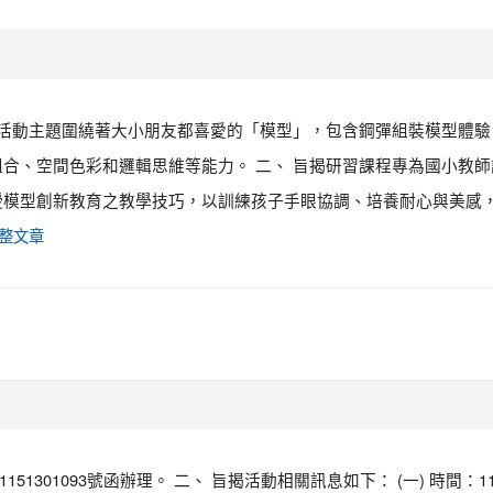
，活動主題圍繞著大小朋友都喜愛的「模型」，包含鋼彈組裝模型體驗
合、空間色彩和邏輯思維等能力。 二、 旨揭研習課程專為國小教師
授模型創新教育之教學技巧，以訓練孩子手眼協調、培養耐心與美感
整文章
」
51301093號函辦理。 二、 旨揭活動相關訊息如下： (一) 時間：11