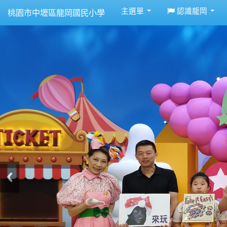
:::
主選單
認識龍岡
桃園市中壢區龍岡國民小學