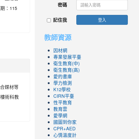
密碼
期：115
記住我
登入
教師資源
因材網
專業發展平臺
衛生教育(中)
衛生教育(高)
愛的書庫
學力檢測
綜合媒材等
K12學校
五樓術科教
CIRN平臺
性平教育
教育雲
愛學網
國圖到你家
CPR+AED
心情溫度計