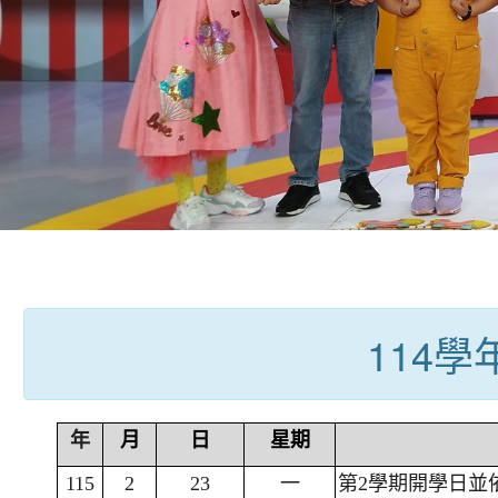
:::
114
年
月
日
星期
115
2
23
一
第2學期開學日並