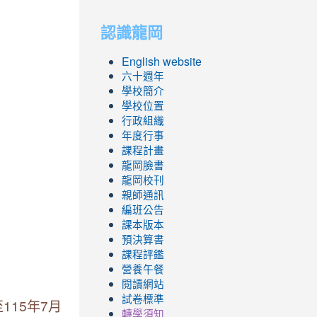
to
to
認識龍岡
https://sites.googl
https://sites.googl
English website
六十週年
學校簡介
學校位置
行政組織
年度行事
課程計畫
龍岡臉書
龍岡校刊
親師通訊
編班公告
課本版本
預決算書
課程評鑑
營養午餐
閱讀網站
試卷標準
15年7月
轉學須知