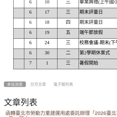
6
10
三
畢業典禮(上午國
6
17
三
期末評量日
6
18
四
期末評量日
6
19
五
端午節放假
6
24
三
校務會議-期末(下
6
30
二
第2學期休業式
7
1
三
暑假開始
本站消息
分月文章
電子報列表
文章列表
函轉臺北市勞動力重建運用處委託辦理「2026臺