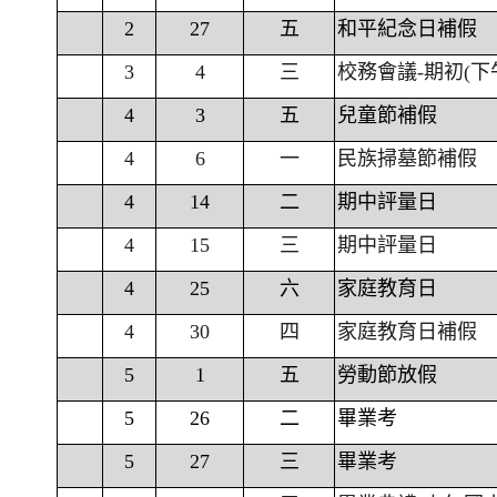
2
27
五
和平紀念日補假
3
4
三
校務會議-期初(下
4
3
五
兒童節補假
4
6
一
民族掃墓節補假
4
14
二
期中評量日
4
15
三
期中評量日
4
25
六
家庭教育日
4
30
四
家庭教育日補假
5
1
五
勞動節放假
5
26
二
畢業考
5
27
三
畢業考