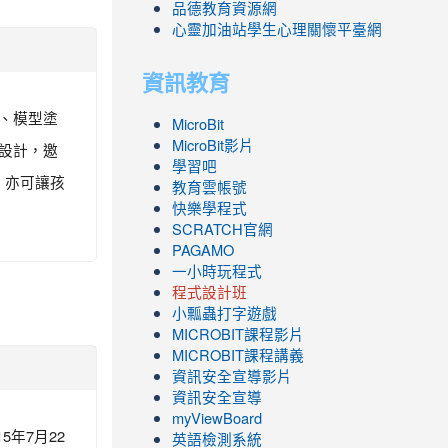
品德教育資源網
心靈加油站學生心理關懷平臺網
資訊教育
、模型塗
MicroBit
MicroBit影片
設計，邀
學習吧
，亦可讓孩
教育雲帳號
快樂學程式
SCRATCH官網
PAGAMO
一小時玩程式
程式設計班
小瓢蟲打字遊戲
link
MICROBIT課程
影片
to
link
MICROBIT課程講義
https://www.youtube.com/channel/UC8Lgh
to
資訊安全宣導影片
ZBGmXwlbUndNA/videos?
https://www.youtube.com/channel/UC8Lgh
資訊安全宣導
view=0&sort=dd&shelf_id=0
ZBGmXwlbUndNA/videos?
myViewBoard
5年7月22
view=0&sort=dd&shelf_id=0
英語檢測系統