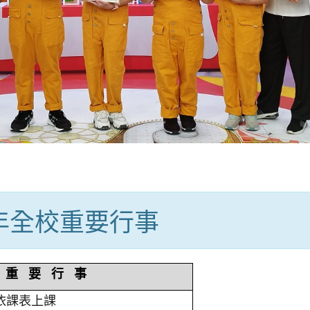
學年全校重要行事
重 要 行 事
依課表上課