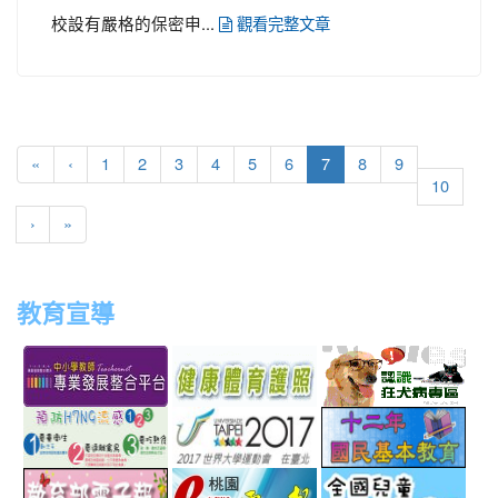
校設有嚴格的保密申...
觀看完整文章
(current)
«
‹
1
2
3
4
5
6
7
8
9
10
›
»
教育宣導
link
link
link
link
to
to
to
to
http://teachernet.moe.edu.tw/MAIN/index.aspx
https://airtw.epa.gov.tw/
http://passport.fitness.org
http
link
link
link
to
to
to
http://www.perdc.ntnu.edu.tw/anti-
http://www.taipei2017.co
http
link
link
link