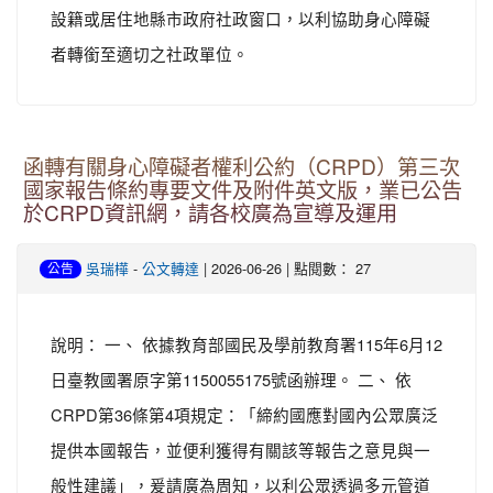
設籍或居住地縣市政府社政窗口，以利協助身心障礙
者轉銜至適切之社政單位。
函轉有關身心障礙者權利公約（CRPD）第三次
國家報告條約專要文件及附件英文版，業已公告
於CRPD資訊網，請各校廣為宣導及運用
-
| 2026-06-26 | 點閱數： 27
吳瑞樺
公文轉達
公告
說明： 一、 依據教育部國民及學前教育署115年6月12
日臺教國署原字第1150055175號函辦理。 二、 依
CRPD第36條第4項規定：「締約國應對國內公眾廣泛
提供本國報告，並便利獲得有關該等報告之意見與一
般性建議」，爰請廣為周知，以利公眾透過多元管道