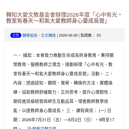
轉知大愛文教基金會辦理2026年度「心中有光・
教室有春天～和氣大愛教師身心靈成長營」
-
| 2026-06-29 | 點閱數： 53
輔導組長
公文轉達
公告
一、 緣起：本會致力推動生命成長終身教育，秉持關
懷教育、服務教師之理念，規劃辦理「心中有光、教
室有春天～和氣大愛教師身心靈成長營」活動。 二、
內容：透過認知、觀照、覺察、轉換的方法，實體操
練，協助教師舒緩壓力、正向思考，提升心理韌性；
期促進班級經營與師生互動品質，增進教師教學效
能，以達教師身心靈成長。 三、 課程資訊： (一) 日
期：2026年7月31日（五）—8月2日（日），9時至17
時。 ...
觀看完整文章