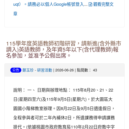
...
uqt）。請務必以個人Google帳號登入
觀看完整文
章
115學年度英語教師初階研習，請新進(含外縣市
調入)英語教師，及年資5年以下(含代理教師)報
名參加，並准予公假出席。
-
| 2026-06-26 | 點閱數： 43
鄭玉珍
研習活動
公告
說明： 一、 日期與辦理地點： 115年8月20、21、22
日(星期四至六)及115年9月5日(星期六)，於大園區大
園國小階梯教室辦理。因8月22日及9月5日適逢假日，
全程參與者可於二年內補休2日，所遺課務得申請課務
排代。(依據桃園市政府教育局110年2月22日府教中字