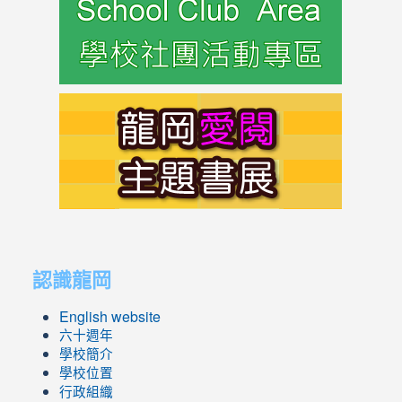
to
https://s
link
to
https://s
link
link
to
to
認識龍岡
https://sites.google.com/lges.t
https://sites.google.com/lges.t
English website
六十週年
學校簡介
學校位置
行政組織