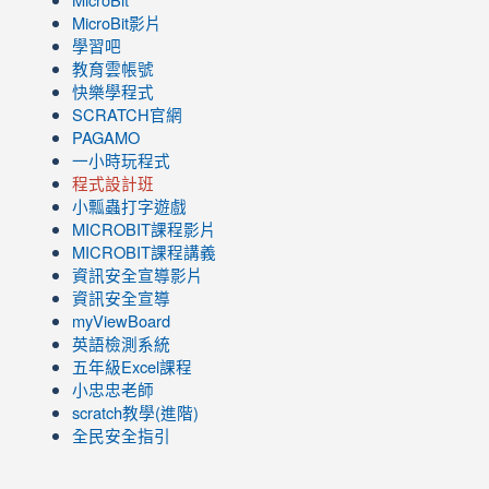
MicroBit
MicroBit影片
學習吧
教育雲帳號
快樂學程式
SCRATCH官網
PAGAMO
一小時玩程式
程式設計班
小瓢蟲打字遊戲
link
MICROBIT課程
影片
to
link
MICROBIT課程講義
https://www.youtube.com/channel/UC8LghzcV5-
to
資訊安全宣導影片
ZBGmXwlbUndNA/videos?
https://www.youtube.com/channel/UC8LghzcV5-
資訊安全宣導
view=0&sort=dd&shelf_id=0
ZBGmXwlbUndNA/videos?
myViewBoard
view=0&sort=dd&shelf_id=0
英語檢測系統
五年級Excel課程
小忠忠老師
scratch教學(進階)
全民安全指引