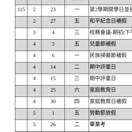
115
2
23
一
第2學期開學日並
2
27
五
和平紀念日補假
3
4
三
校務會議-期初(下
4
3
五
兒童節補假
4
6
一
民族掃墓節補假
4
14
二
期中評量日
4
15
三
期中評量日
4
25
六
家庭教育日
4
30
四
家庭教育日補假
5
1
五
勞動節放假
5
26
二
畢業考