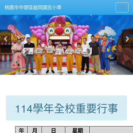
Toggl
桃園市中壢區龍岡國民小學
navig
:::
114學年全校重要行事
年
月
日
星期