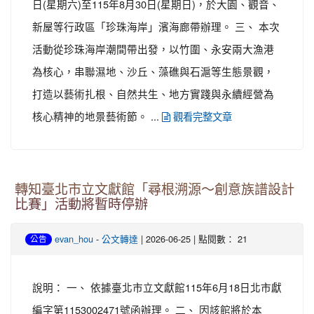
日(星期六)至115年8月30日(星期日)，於大園、觀音、
新屋等行政區「珍珠海岸」濱海廊帶辦理。 三、 本次
活動從珍珠海岸潮間帶出發，以竹圍、永安兩大漁港
為核心，串聯濕地、沙丘、藻礁與石滬等生態景觀，
打造以藝術扎根、自然共生、地方實踐與永續經營為
核心精神的地景藝術節。 ...
觀看完整文章
轉知臺北市立文獻館「尋根溯源～創意族譜設計
比賽」活動將暫時停辦
-
| 2026-06-25 | 點閱數： 21
evan_hou
公文轉達
公告
說明： 一、 依據臺北市立文獻館115年6月18日北市獻
編字第1153002471號函辦理。 二、 因該館將於本