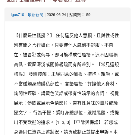
-
| 2026-06-24 | 點閱數： 59
lges710
最新新聞
【什麼是性騷擾？】 任何違反他人意願，且與性或性
別有關之言行舉止，只要使他人感到不舒服、不自
在、被冒犯或侮辱，即可能構成性騷擾。這不因職稱
高低、資歷深淺或關係親疏而有所差別。 【常見違規
樣態】 肢體接觸：未經同意的觸摸、擁抱、親吻，或
不當碰觸身體隱私部位。 言語騷擾：評論他人身材、
詢問性經驗、講黃色笑話或帶有性暗示的言詞。 視覺
展示：傳閱或展示色情影片、帶有性意味的圖片或騷
擾文字。 行為干擾：緊盯身體部位、跟蹤尾隨、或提
出不受歡迎的追求。 [1, 2, 3] 【申訴與保護】 若您或
身邊同仁遭遇上述狀況，請勇敢制止並提出申訴。本