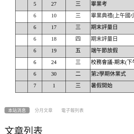
5
27
三
畢業考
6
10
三
畢業典禮(上午國
6
17
三
期末評量日
6
18
四
期末評量日
6
19
五
端午節放假
6
24
三
校務會議-期末(下
6
30
二
第2學期休業式
7
1
三
暑假開始
本站消息
分月文章
電子報列表
文章列表