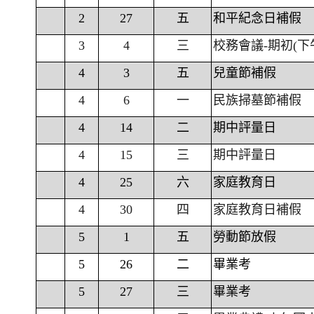
2
27
五
和平紀念日補假
3
4
三
校務會議-期初(下
4
3
五
兒童節補假
4
6
一
民族掃墓節補假
4
14
二
期中評量日
4
15
三
期中評量日
4
25
六
家庭教育日
4
30
四
家庭教育日補假
5
1
五
勞動節放假
5
26
二
畢業考
5
27
三
畢業考