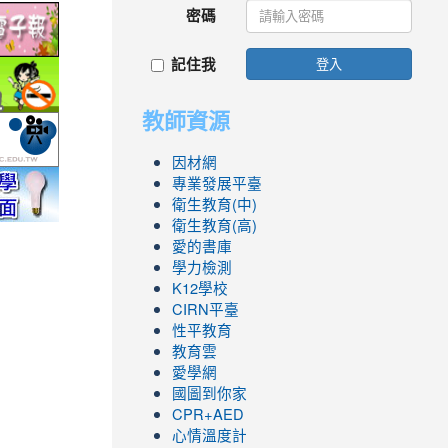
密碼
link
to
記住我
登入
ic.edu.tw/
http://epaper.edu.tw/
link
to
教師資源
.php
ool/school_index.aspx?
fe.epa.gov.tw/cooler/default.aspx
http://health99.doh.gov.tw/box2/smokefreelife/Default.aspx
link
to
因材網
nlife/green-
yc.edu.tw/
http://mod.tyc.edu.tw/
link
link
link
link
link
專業發展平臺
to
to
to
to
to
衛生教育(中)
衛生教育(高)
.icrt.com.tw/app/news-
https://exam.tcte.edu.tw/tbt_html/
https://reurl.cc/GmMWYG
https://reurl.cc/pgQORQ
https://airtw.epa.gov.tw/
https://168.motc.gov.tw/theme/safemonth/
愛的書庫
學力檢測
K12學校
CIRN平臺
性平教育
教育雲
愛學網
國圖到你家
CPR+AED
心情溫度計