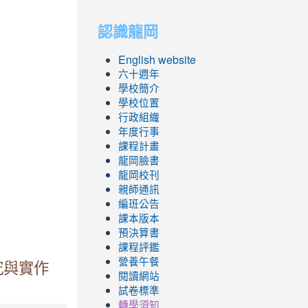
to
to
認識龍岡
https://sites.googl
https://sites.googl
English website
六十週年
學校簡介
學校位置
行政組織
年度行事
課程計畫
龍岡臉書
龍岡校刊
親師通訊
編班公告
課本版本
預決算書
課程評鑑
營養午餐
究與實作
閱讀網站
試卷標準
轉學須知