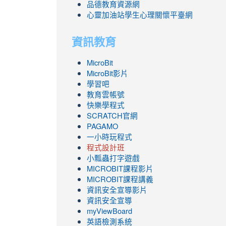
品德教育資源網
心靈加油站學生心理關懷平臺網
資訊教育
MicroBit
MicroBit影片
學習吧
教育雲帳號
快樂學程式
SCRATCH官網
PAGAMO
一小時玩程式
程式設計班
小瓢蟲打字遊戲
link
MICROBIT課程
影片
to
link
MICROBIT課程講義
https://www.youtube.com/channel/UC8Lgh
to
資訊安全宣導影片
ZBGmXwlbUndNA/videos?
https://www.youtube.com/channel/UC8Lgh
資訊安全宣導
view=0&sort=dd&shelf_id=0
ZBGmXwlbUndNA/videos?
myViewBoard
view=0&sort=dd&shelf_id=0
英語檢測系統