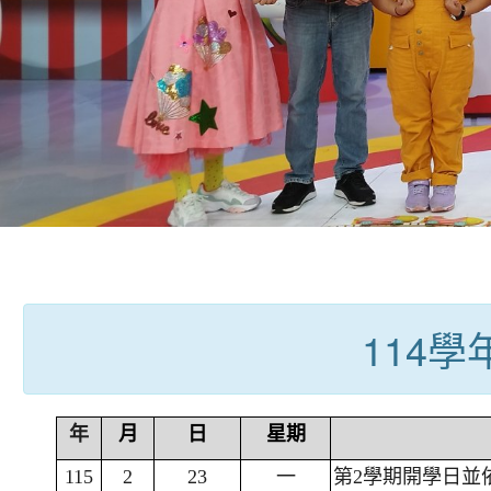
:::
114
年
月
日
星期
115
2
23
一
第2學期開學日並