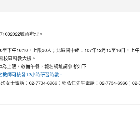
1032022號函辦理。
0至下午16:10，上限30人；北區國中組：107年12月15至16日，上午8
公館校區科教大樓。
30為上限，敬備午餐，報名網址請參考如下
；參加並完成課程之教師可核發12小時研習時數。
2-7734-6966；鄧弘仁先生電話：02-7734-6966；02-77
。