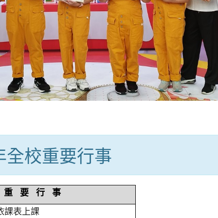
學年全校重要行事
重 要 行 事
依課表上課