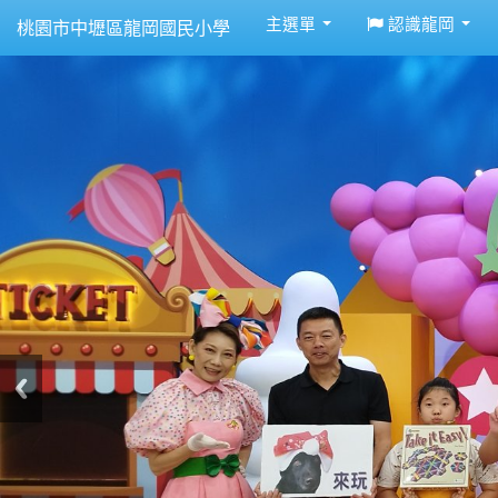
:::
主選單
認識龍岡
桃園市中壢區龍岡國民小學