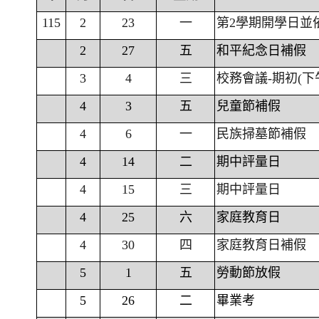
115
2
23
一
第2學期開學日並
2
27
五
和平紀念日補假
3
4
三
校務會議-期初(下
4
3
五
兒童節補假
4
6
一
民族掃墓節補假
4
14
二
期中評量日
4
15
三
期中評量日
4
25
六
家庭教育日
4
30
四
家庭教育日補假
5
1
五
勞動節放假
5
26
二
畢業考