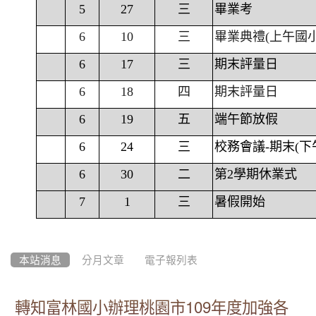
5
27
三
畢業考
6
10
三
畢業典禮(上午國
6
17
三
期末評量日
6
18
四
期末評量日
6
19
五
端午節放假
6
24
三
校務會議-期末(下
6
30
二
第2學期休業式
7
1
三
暑假開始
本站消息
分月文章
電子報列表
轉知富林國小辦理桃園市109年度加強各