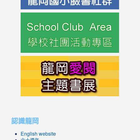
link
to
https://s
link
to
https://s
link
link
to
to
認識龍岡
https://sites.google.com/lges.t
https://sites.google.com/lges.t
English website