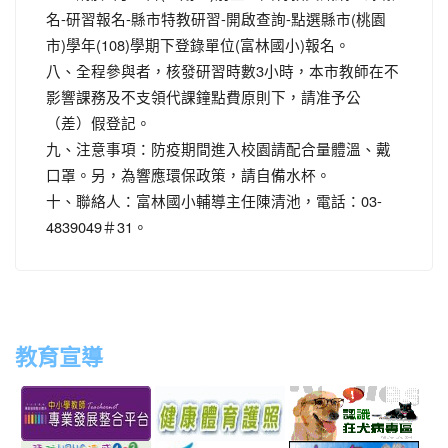
名-研習報名-縣市特教研習-開啟查詢-點選縣市(桃園
市)學年(108)學期下登錄單位(富林國小)報名。
八、全程參與者，核發研習時數3小時，本市教師在不
影響課務及不支領代課鐘點費原則下，請准予公
（差）假登記。
九、注意事項：防疫期間進入校園請配合量體溫、戴
口罩。另，為響應環保政策，請自備水杯。
十、聯絡人：富林國小輔導主任陳清池，電話：03-
4839049＃31。
教育宣導
link
link
link
link
to
to
to
to