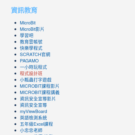
資訊教育
MicroBit
MicroBit影片
學習吧
教育雲帳號
快樂學程式
SCRATCH官網
PAGAMO
一小時玩程式
程式設計班
小瓢蟲打字遊戲
link
MICROBIT課程
影片
to
link
MICROBIT課程講義
https://www.youtube.com/channel/UC8LghzcV5-
to
資訊安全宣導影片
ZBGmXwlbUndNA/videos?
https://www.youtube.com/channel/UC8LghzcV5-
資訊安全宣導
view=0&sort=dd&shelf_id=0
ZBGmXwlbUndNA/videos?
myViewBoard
view=0&sort=dd&shelf_id=0
英語檢測系統
五年級Excel課程
小忠忠老師