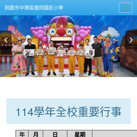
Toggl
桃園市中壢區龍岡國民小學
navig
:::
114學年全校重要行事
年
月
日
星期