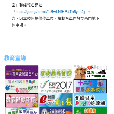
室」聯結報名網址：
「
https://goo.gl/forms/fuBwLNfHR4Tn5ysh2」。
六、因本校無提供停車位，請將汽車停放於西門地下
停車場。
教育宣導
link
link
link
link
to
to
to
to
http://teachernet.moe.edu.tw/MAIN/index.aspx
https://airtw.epa.gov.tw/
http://passport.fitness.org
http
link
link
link
to
to
to
http://www.perdc.ntnu.edu.tw/anti-
http://www.taipei2017.co
http
link
link
link
flu/catalog.php?
to
to
to
MainCatalogID=2
http://epaper.edu.tw/
http://163.30.192.132/
http
link
link
link