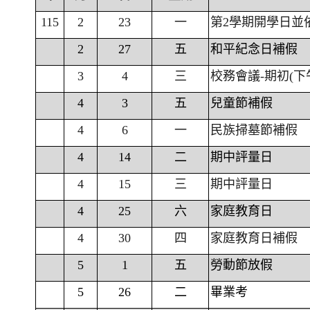
115
2
23
一
第2學期開學日並
2
27
五
和平紀念日補假
3
4
三
校務會議-期初(下
4
3
五
兒童節補假
4
6
一
民族掃墓節補假
4
14
二
期中評量日
4
15
三
期中評量日
4
25
六
家庭教育日
4
30
四
家庭教育日補假
5
1
五
勞動節放假
5
26
二
畢業考