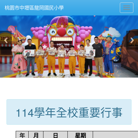
Toggl
桃園市中壢區龍岡國民小學
navig
:::
114學年全校重要行事
年
月
日
星期