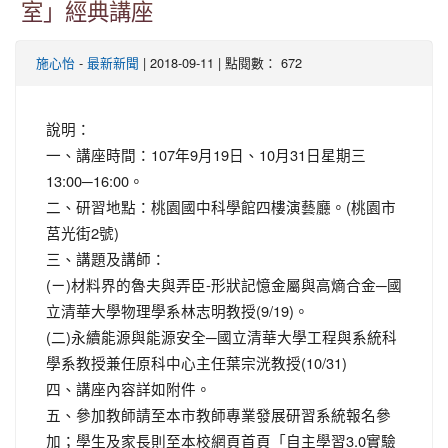
室」經典講座
-
| 2018-09-11 | 點閱數： 672
施心怡
最新新聞
說明：
一、講座時間：107年9月19日、10月31日星期三
13:00─16:00。
二、研習地點：桃園國中科學館四樓演藝廳。(桃園市
莒光街2號)
三、講題及講師：
(ㄧ)材料界的魯夫與弄臣-形狀記憶金屬與高熵合金─國
立清華大學物理學系林志明教授(9/19)。
(二)永續能源與能源安全─國立清華大學工程與系統科
學系教授兼任原科中心主任葉宗洸教授(10/31)
四、講座內容詳如附件。
五、參加教師請至本市教師專業發展研習系統報名參
加；學生及家長則至本校網頁首頁「自主學習3.0實驗