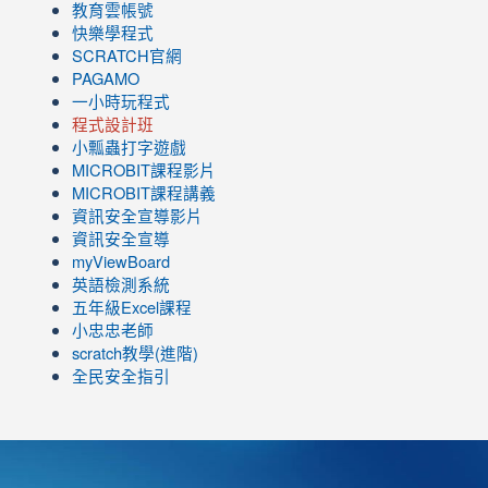
教育雲帳號
快樂學程式
SCRATCH官網
PAGAMO
一小時玩程式
程式設計班
小瓢蟲打字遊戲
link
MICROBIT課程
影片
to
link
MICROBIT課程講義
https://www.youtube.com/channel/UC8LghzcV5-
to
資訊安全宣導影片
ZBGmXwlbUndNA/videos?
https://www.youtube.com/channel/UC8LghzcV5-
資訊安全宣導
view=0&sort=dd&shelf_id=0
ZBGmXwlbUndNA/videos?
myViewBoard
view=0&sort=dd&shelf_id=0
英語檢測系統
五年級Excel課程
小忠忠老師
scratch教學(進階)
全民安全指引