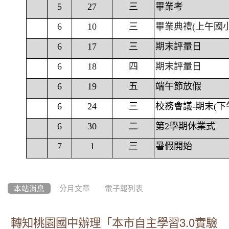
5
27
三
畢業考
6
10
三
畢業典禮(上午國
6
17
三
期末評量日
6
18
四
期末評量日
6
19
五
端午節放假
6
24
三
校務會議-期末(下
6
30
二
第2學期休業式
7
1
三
暑假開始
本站消息
分月文章
電子報列表
轉知桃園國中辦理「本市自主學習3.0實驗