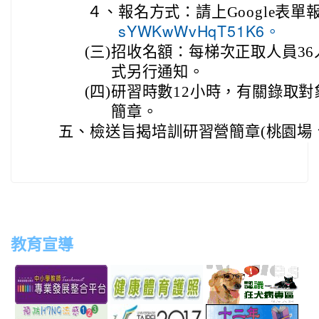
４、
報名方式：請上Google表單
sYWKwWvHqT51K6。
(三)
招收名額：每梯次正取人員3
式另行通知。
(四)
研習時數12小時，有關錄取
簡章。
五、
檢送旨揭培訓研習營簡章(桃園場
教育宣導
link
link
link
link
to
to
to
to
http://teachernet.moe.edu.tw/MAIN/index.aspx
https://airtw.epa.gov.tw/
http://passport.fitness.org
http
link
link
link