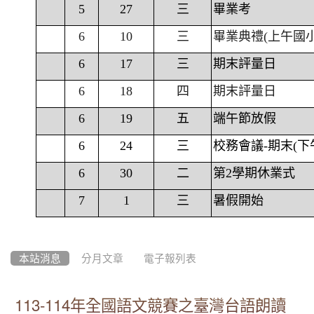
5
27
三
畢業考
6
10
三
畢業典禮(上午國
6
17
三
期末評量日
6
18
四
期末評量日
6
19
五
端午節放假
6
24
三
校務會議-期末(下
6
30
二
第2學期休業式
7
1
三
暑假開始
本站消息
分月文章
電子報列表
113-114年全國語文競賽之臺灣台語朗讀