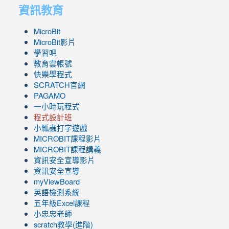
資訊教育
MicroBit
MicroBit影片
學習吧
教育雲帳號
快樂學程式
SCRATCH官網
PAGAMO
一小時玩程式
程式設計班
小瓢蟲打字遊戲
link
MICROBIT課程
影片
to
link
MICROBIT課程講義
https://www.youtube.com/channel/UC8LghzcV5-
to
資訊安全宣導影片
ZBGmXwlbUndNA/videos?
https://www.youtube.com/channel/UC8LghzcV5-
資訊安全宣導
view=0&sort=dd&shelf_id=0
ZBGmXwlbUndNA/videos?
myViewBoard
view=0&sort=dd&shelf_id=0
英語檢測系統
五年級Excel課程
小忠忠老師
scratch教學(進階)