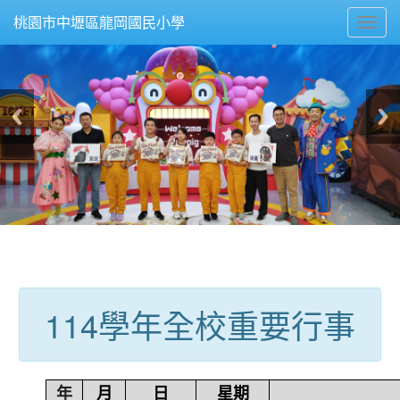
Toggl
桃園市中壢區龍岡國民小學
navig
:::
114學年全校重要行事
年
月
日
星期