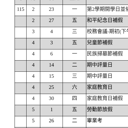
115
2
23
一
第2學期開學日並
2
27
五
和平紀念日補假
3
4
三
校務會議-期初(下
4
3
五
兒童節補假
4
6
一
民族掃墓節補假
4
14
二
期中評量日
4
15
三
期中評量日
4
25
六
家庭教育日
4
30
四
家庭教育日補假
5
1
五
勞動節放假
5
26
二
畢業考