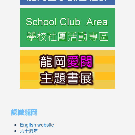
link
to
https://s
link
to
https://s
link
link
to
to
認識龍岡
https://sites.google.com/lges.t
https://sites.google.com/lges.t
English website
六十週年