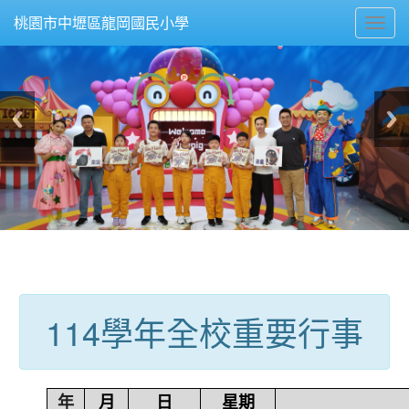
Toggl
桃園市中壢區龍岡國民小學
navig
:::
114學年全校重要行事
年
月
日
星期