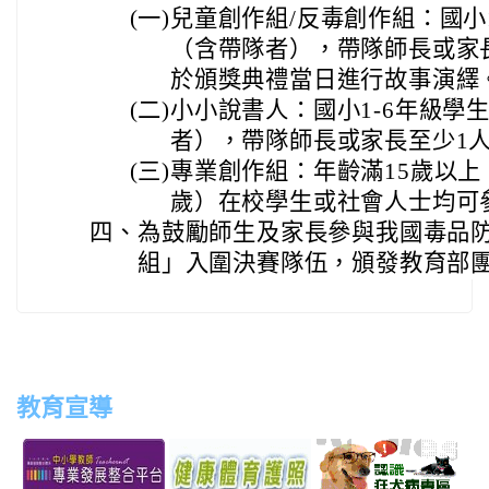
(一)
兒童創作組/反毒創作組：國小1
（含帶隊者），帶隊師長或家
於頒獎典禮當日進行故事演繹
(二)
小小說書人：國小1-6年級學生
者），帶隊師長或家長至少1
(三)
專業創作組：年齡滿15歲以上，
歲）在校學生或社會人士均可
四、
為鼓勵師生及家長參與我國毒品
組」入圍決賽隊伍，頒發教育部
教育宣導
link
link
link
link
to
to
to
to