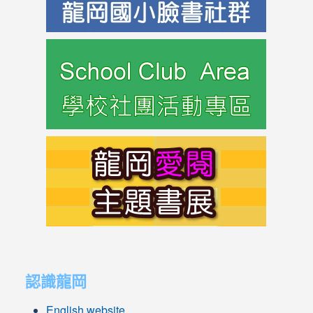
link
to
https://s
link
to
https://s
link
link
to
to
認識龍岡
https://sites.google.com/lges.t
https://sites.google.com/lges.t
English website