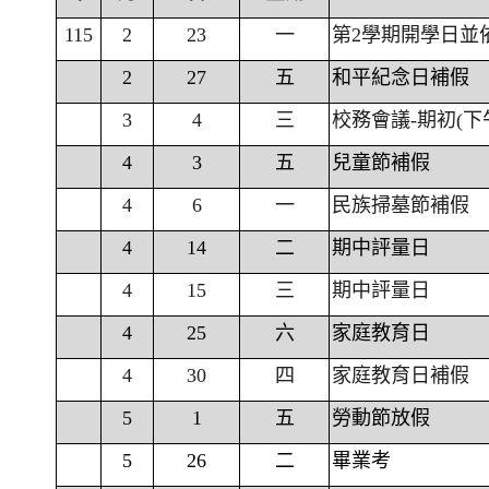
115
2
23
一
第2學期開學日並
2
27
五
和平紀念日補假
3
4
三
校務會議-期初(下
4
3
五
兒童節補假
4
6
一
民族掃墓節補假
4
14
二
期中評量日
4
15
三
期中評量日
4
25
六
家庭教育日
4
30
四
家庭教育日補假
5
1
五
勞動節放假
5
26
二
畢業考