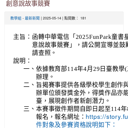
創意說故事競賽
-
| 2025-05-14 | 點閱數： 181
教學組
最新新聞
主旨：
函轉中華電信「2025FunPark
意說故事競賽」，請公開宣導並鼓
請查照。
說明：
一、
依據教育部114年4月29日臺教學(五
辦理。
二、
旨揭賽事提供各級學校學生創作
辦單位頒發獎金外，得獎作品亦
臺，展現創作者新創潛力。
三、
本賽事徵件期間自即日起至114年
報名，報名網址：
https://stor
件對象及參賽資格說明如下：