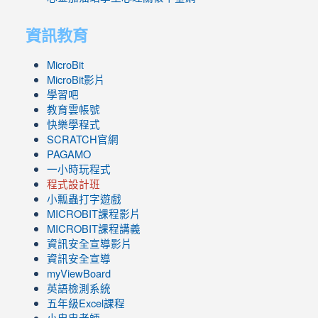
資訊教育
MicroBit
MicroBit影片
學習吧
教育雲帳號
快樂學程式
SCRATCH官網
PAGAMO
一小時玩程式
程式設計班
小瓢蟲打字遊戲
link
MICROBIT課程
影片
to
link
MICROBIT課程講義
https://www.youtube.com/channel/UC8LghzcV5-
to
資訊安全宣導影片
ZBGmXwlbUndNA/videos?
https://www.youtube.com/channel/UC8LghzcV5-
資訊安全宣導
view=0&sort=dd&shelf_id=0
ZBGmXwlbUndNA/videos?
myViewBoard
view=0&sort=dd&shelf_id=0
英語檢測系統
五年級Excel課程