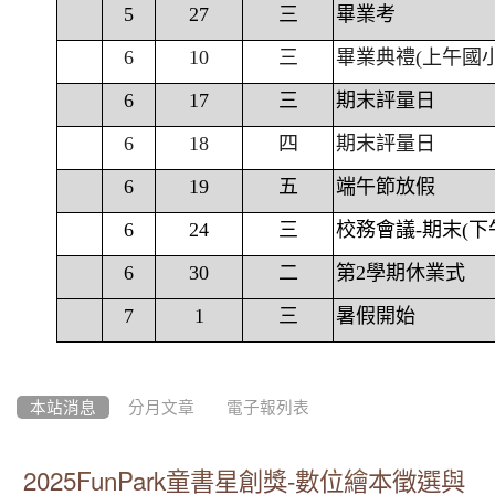
5
27
三
畢業考
6
10
三
畢業典禮(上午國
6
17
三
期末評量日
6
18
四
期末評量日
6
19
五
端午節放假
6
24
三
校務會議-期末(下
6
30
二
第2學期休業式
7
1
三
暑假開始
本站消息
分月文章
電子報列表
2025FunPark童書星創獎-數位繪本徵選與