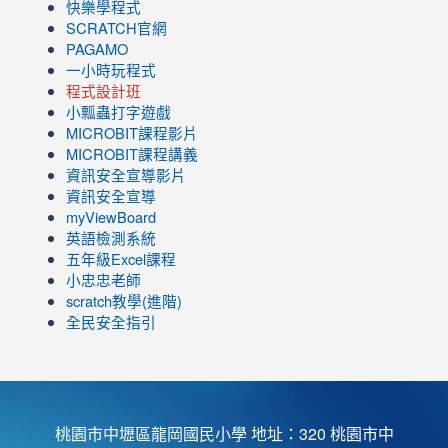
快樂學程式
SCRATCH官網
PAGAMO
一小時玩程式
程式設計班
小瓢蟲打字遊戲
link
MICROBIT課程
影片
to
link
MICROBIT課程講義
https://www.youtube.com/channel/UC8LghzcV5-
to
資訊安全宣導影片
ZBGmXwlbUndNA/videos?
https://www.youtube.com/channel/UC8LghzcV5-
資訊安全宣導
view=0&sort=dd&shelf_id=0
ZBGmXwlbUndNA/videos?
myViewBoard
view=0&sort=dd&shelf_id=0
英語檢測系統
五年級Excel課程
小忠忠老師
scratch教學(進階)
全民安全指引
桃園市中壢區龍岡國民小學 地址：320 桃園市中