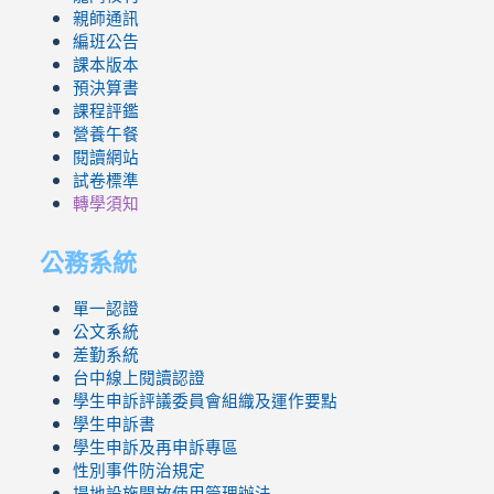
親師通訊
編班公告
課本版本
預決算書
課程評鑑
營養午餐
閱讀網站
試卷標準
轉學須知
公務系統
單一認證
公文系統
差勤系統
台中線上閱讀認證
學生申訴評議委員會組織及運作要點
學生申訴書
學生申訴及再申訴專區
性別事件防治規定
場地設施開放使用管理辦法