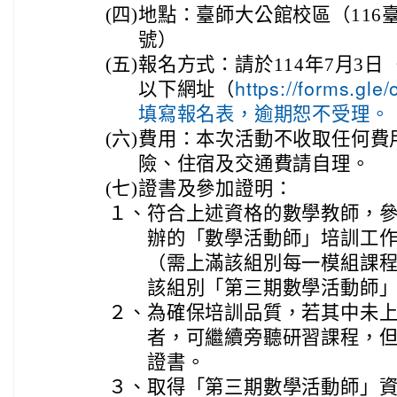
(四)
地點：臺師大公館校區（116
號）
(五)
報名方式：請於114年7月3日
以下網址（
https://forms.g
填寫報名表，逾期恕不受理。
(六)
費用：本次活動不收取任何費
險、住宿及交通費請自理。
(七)
證書及參加證明：
１、
符合上述資格的數學教師，
辦的「數學活動師」培訓工
（需上滿該組別每一模組課
該組別「第三期數學活動師
２、
為確保培訓品質，若其中未上
者，可繼續旁聽研習課程，
證書。
３、
取得「第三期數學活動師」