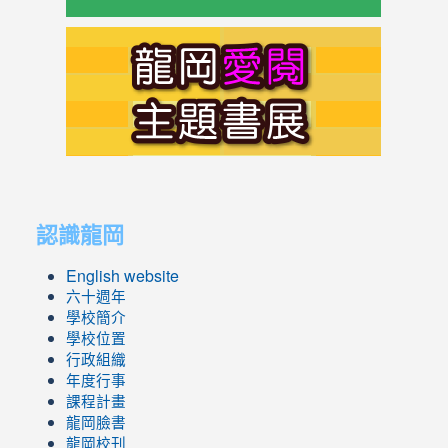
link
to
https://s
link
link
to
to
認識龍岡
https://sites.google.com/lges.t
https://sites.google.com/lges.t
English website
六十週年
學校簡介
學校位置
行政組織
年度行事
課程計畫
龍岡臉書
龍岡校刊