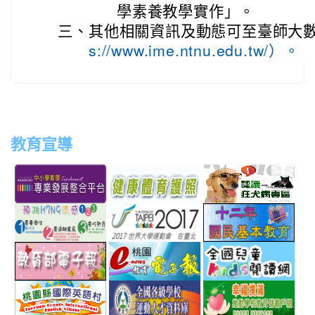
學素養教學實作」。
三、
其他相關資訊及動態可至臺師大
s://www.ime.ntnu.edu.tw/）。
教育宣導
link
link
link
link
to
to
to
to
http://teachernet.moe.edu.tw/MAIN/index.aspx
https://airtw.epa.gov.tw/
http://passport.fitness.org
http
link
link
link
to
to
to
http://www.perdc.ntnu.edu.tw/anti-
http://www.taipei2017.co
http
link
link
link
flu/catalog.php?
to
to
to
MainCatalogID=2
http://epaper.edu.tw/
http://163.30.192.132/
http
link
link
link
sch
to
to
to