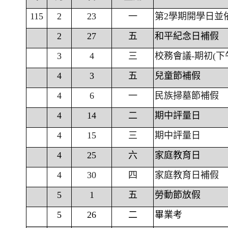
115
2
23
一
第2學期開學日並
2
27
五
和平紀念日補假
3
4
三
校務會議-期初(下
4
3
五
兒童節補假
4
6
一
民族掃墓節補假
4
14
二
期中評量日
4
15
三
期中評量日
4
25
六
家庭教育日
4
30
四
家庭教育日補假
5
1
五
勞動節放假
5
26
二
畢業考