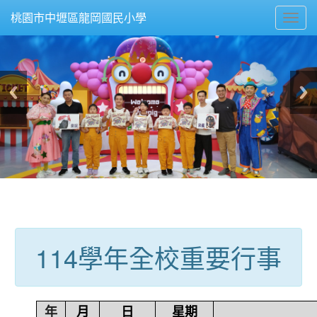
Toggl
桃園市中壢區龍岡國民小學
navig
:::
114學年全校重要行事
年
月
日
星期