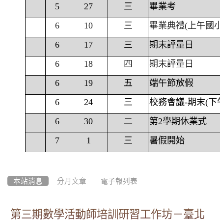
5
27
三
畢業考
6
10
三
畢業典禮(上午國
6
17
三
期末評量日
6
18
四
期末評量日
6
19
五
端午節放假
6
24
三
校務會議-期末(下
6
30
二
第2學期休業式
7
1
三
暑假開始
本站消息
分月文章
電子報列表
第三期數學活動師培訓研習工作坊－臺北