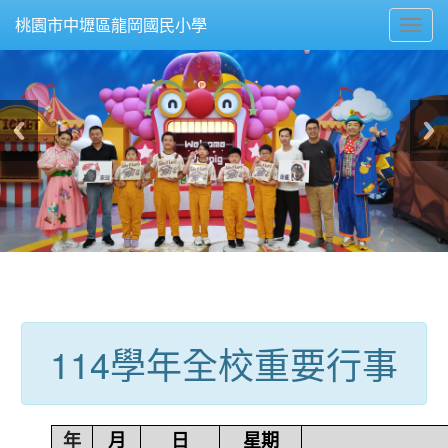
Toggl
桃園市中壢區龍岡國民小學
navig
:::
114學年全校重要行事
年
月
日
星期