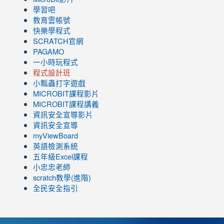
學習吧
教育雲帳號
快樂學程式
SCRATCH官網
PAGAMO
一小時玩程式
程式設計班
小瓢蟲打字遊戲
link
MICROBIT課程
影片
to
link
MICROBIT課程講義
https://www.youtube.com/channel/UC8LghzcV5-
to
資訊安全宣導影片
ZBGmXwlbUndNA/videos?
https://www.youtube.com/channel/UC8LghzcV5-
資訊安全宣導
view=0&sort=dd&shelf_id=0
ZBGmXwlbUndNA/videos?
myViewBoard
view=0&sort=dd&shelf_id=0
英語檢測系統
五年級Excel課程
小忠忠老師
scratch教學(進階)
全民安全指引