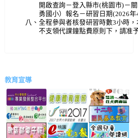
開啟查詢－登入縣市(桃園市)－關
勇國小）報名－研習日期(2026年
八、
全程參與者核發研習時數3小時，
不支領代課鐘點費原則下，請准
教育宣導
link
link
link
link
to
to
to
to
http://teachernet.moe.edu.tw/MAIN/index.aspx
https://airtw.epa.gov.tw/
http://passport.fitness.org
http
link
link
link
to
to
to
http://www.perdc.ntnu.edu.tw/anti-
http://www.taipei2017.co
http
link
link
link
flu/catalog.php?
to
to
to