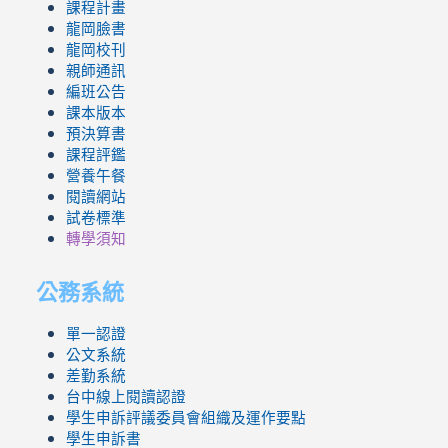
課程計畫
龍岡臉書
龍岡校刊
親師通訊
編班公告
課本版本
預決算書
課程評鑑
營養午餐
閱讀網站
試卷標準
轉學須知
公務系統
單一認證
公文系統
差勤系統
台中線上閱讀認證
學生申訴評議委員會組織及運作要點
學生申訴書