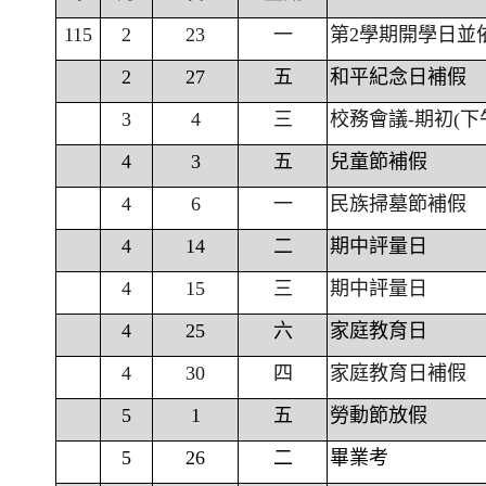
115
2
23
一
第2學期開學日並
2
27
五
和平紀念日補假
3
4
三
校務會議-期初(下
4
3
五
兒童節補假
4
6
一
民族掃墓節補假
4
14
二
期中評量日
4
15
三
期中評量日
4
25
六
家庭教育日
4
30
四
家庭教育日補假
5
1
五
勞動節放假
5
26
二
畢業考