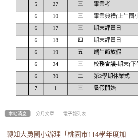
5
27
三
畢業考
6
10
三
畢業典禮(上午國
6
17
三
期末評量日
6
18
四
期末評量日
6
19
五
端午節放假
6
24
三
校務會議-期末(下
6
30
二
第2學期休業式
7
1
三
暑假開始
本站消息
分月文章
電子報列表
轉知大勇國小辦理「桃園市114學年度加