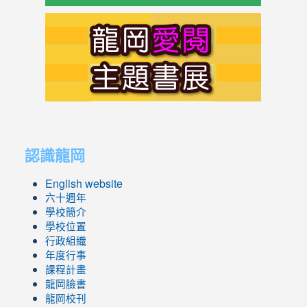
link
to
https://s
link
link
to
to
認識龍岡
https://sites.google.com/lges.t
https://sites.google.com/lges.t
English website
六十週年
學校簡介
學校位置
行政組織
年度行事
課程計畫
龍岡臉書
龍岡校刊