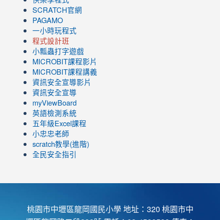
SCRATCH官網
PAGAMO
一小時玩程式
程式設計班
小瓢蟲打字遊戲
link
MICROBIT課程
影片
to
link
MICROBIT課程講義
https://www.youtube.com/channel/UC8LghzcV5-
to
資訊安全宣導影片
ZBGmXwlbUndNA/videos?
https://www.youtube.com/channel/UC8LghzcV5-
資訊安全宣導
view=0&sort=dd&shelf_id=0
ZBGmXwlbUndNA/videos?
myViewBoard
view=0&sort=dd&shelf_id=0
英語檢測系統
五年級Excel課程
小忠忠老師
scratch教學(進階)
全民安全指引
桃園市中壢區龍岡國民小學 地址：320 桃園市中