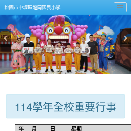
Toggl
桃園市中壢區龍岡國民小學
navig
:::
114學年全校重要行事
年
月
日
星期