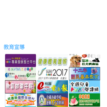
教育宣導
link
link
link
link
to
to
to
to
http://teachernet.moe.edu.tw/MAIN/index.aspx
https://airtw.epa.gov.tw/
http://passport.fitness.org
http
link
link
link
to
to
to
http://www.perdc.ntnu.edu.tw/anti-
http://www.taipei2017.co
http
link
link
link
flu/catalog.php?
to
to
to
MainCatalogID=2
http://epaper.edu.tw/
http://163.30.192.132/
http
link
link
link
sch
to
to
to