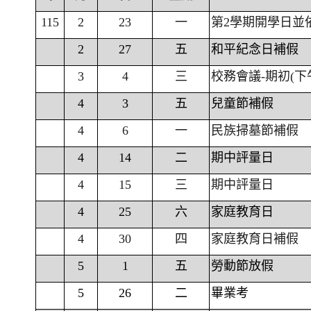
115
2
23
一
第2學期開學日並
2
27
五
和平紀念日補假
3
4
三
校務會議-期初(下
4
3
五
兒童節補假
4
6
一
民族掃墓節補假
4
14
二
期中評量日
4
15
三
期中評量日
4
25
六
家庭教育日
4
30
四
家庭教育日補假
5
1
五
勞動節放假
5
26
二
畢業考