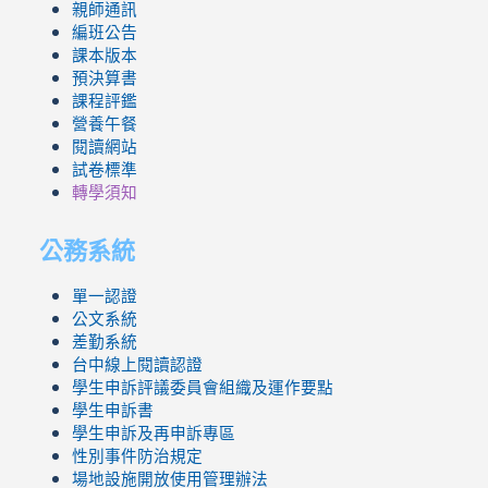
親師通訊
編班公告
課本版本
預決算書
課程評鑑
營養午餐
閱讀網站
試卷標準
轉學須知
公務系統
單一認證
公文系統
差勤系統
台中線上閱讀認證
學生申訴評議委員會組織及運作要點
學生申訴書
學生申訴及再申訴專區
性別事件防治規定
場地設施開放使用管理辦法