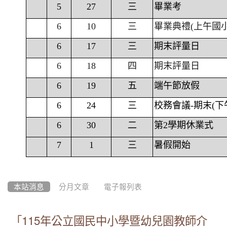
5
27
三
畢業考
6
10
三
畢業典禮(上午國
6
17
三
期末評量日
6
18
四
期末評量日
6
19
五
端午節放假
6
24
三
校務會議-期末(下
6
30
二
第2學期休業式
7
1
三
暑假開始
本站消息
分月文章
電子報列表
「115年公立國民中小學暨幼兒園教師介