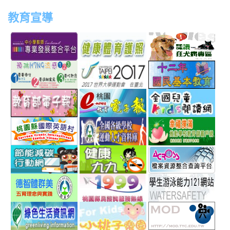
教育宣導
link
link
link
link
to
to
to
to
http://teachernet.moe.edu.tw/MAIN/index.aspx
https://airtw.epa.gov.tw/
http://passport.fitness.org
http
link
link
link
to
to
to
http://www.perdc.ntnu.edu.tw/anti-
http://www.taipei2017.co
http
link
link
link
flu/catalog.php?
to
to
to
MainCatalogID=2
http://epaper.edu.tw/
http://163.30.192.132/
http
link
link
link
sch
to
to
to
http://ev.tyc.edu.tw/
https://athletic.ccu.edu.
http
link
link
link
scho
to
to
to
http://ecolife.epa.gov.tw/cooler/default.aspx
http://health99.doh.gov.t
http
link
link
link
to
to
to
http://arteducation.sce.ntnu.edu.tw/fullfive/ind
http://www.tycg.gov.tw/m
http
link
link
link
option=com_content&view=frontpage&Itemid=
sn=240
to
to
to