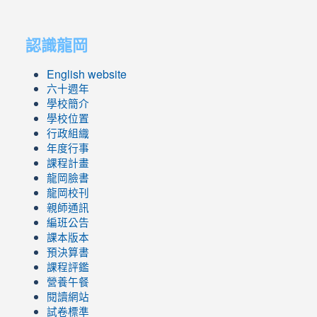
link
link
to
to
認識龍岡
https://sites.google.com/lges.t
https://sites.google.com/lges.t
English website
六十週年
學校簡介
學校位置
行政組織
年度行事
課程計畫
龍岡臉書
龍岡校刊
親師通訊
編班公告
課本版本
預決算書
課程評鑑
營養午餐
閱讀網站
試卷標準