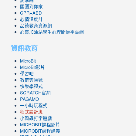
愛學網
國圖到你家
CPR+AED
心情溫度計
品德教育資源網
心靈加油站學生心理關懷平臺網
資訊教育
MicroBit
MicroBit影片
學習吧
教育雲帳號
快樂學程式
SCRATCH官網
PAGAMO
一小時玩程式
程式設計班
小瓢蟲打字遊戲
link
MICROBIT課程
影片
to
link
MICROBIT課程講義