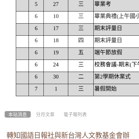
5
27
三
畢業考
6
10
三
畢業典禮(上午國
6
17
三
期末評量日
6
18
四
期末評量日
6
19
五
端午節放假
6
24
三
校務會議-期末(下
6
30
二
第2學期休業式
7
1
三
暑假開始
本站消息
分月文章
電子報列表
轉知國語日報社與新台灣人文教基金會辦