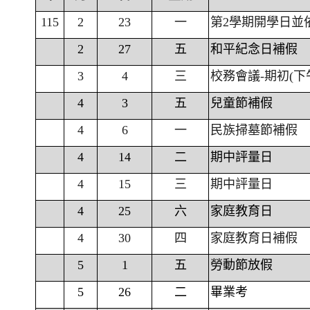
115
2
23
一
第2學期開學日並
2
27
五
和平紀念日補假
3
4
三
校務會議-期初(下
4
3
五
兒童節補假
4
6
一
民族掃墓節補假
4
14
二
期中評量日
4
15
三
期中評量日
4
25
六
家庭教育日
4
30
四
家庭教育日補假
5
1
五
勞動節放假
5
26
二
畢業考