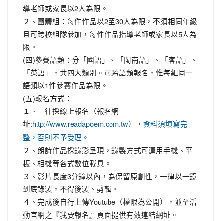
導老師或家長以2人為限。
２、團體組：每件作品以2至30人為限，不須相同年級
且可跨校組隊參加，每件作品指導老師或家長以5人為
限。
(四)參賽語類：分「國語」、「閩南語」、「客語」、
「英語」，共四大類別。可跨語類報名，惟每組同一
語類以1件參賽作品為限。
(五)報名方式：
１、一律採線上報名（報名網
址:
http://www.readapoem.com.tw），資料須填寫完
整，否則不予受理。
２、朗詩作品採錄影呈現，錄製方式可運用手機、平
板、相機等各式數位載具。
３、影片長度3分鐘以內，為保留原創性，一律以一鏡
到底錄製，不得後製、剪輯。
４、完成後自行上傳Youtube（權限為公開），並至活
動官網之『我要報名』頁面提供有效連結網址。