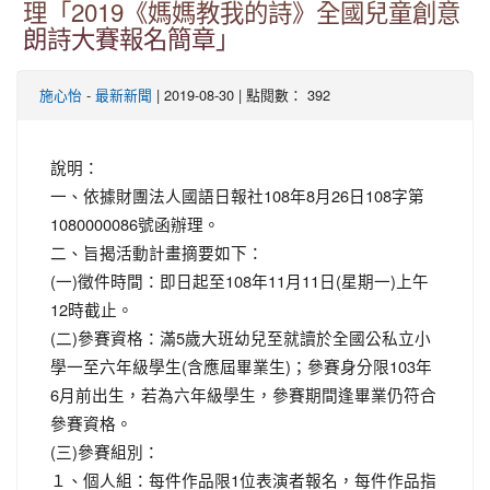
理「2019《媽媽教我的詩》全國兒童創意
朗詩大賽報名簡章」
-
| 2019-08-30 | 點閱數： 392
施心怡
最新新聞
說明：
一、依據財團法人國語日報社108年8月26日108字第
1080000086號函辦理。
二、旨揭活動計畫摘要如下：
(一)徵件時間：即日起至108年11月11日(星期一)上午
12時截止。
(二)參賽資格：滿5歲大班幼兒至就讀於全國公私立小
學一至六年級學生(含應屆畢業生)；參賽身分限103年
6月前出生，若為六年級學生，參賽期間逢畢業仍符合
參賽資格。
(三)參賽組別：
１、個人組：每件作品限1位表演者報名，每件作品指