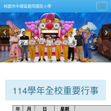
Toggl
桃園市中壢區龍岡國民小學
navig
:::
114學年全校重要行事
年
月
日
星期