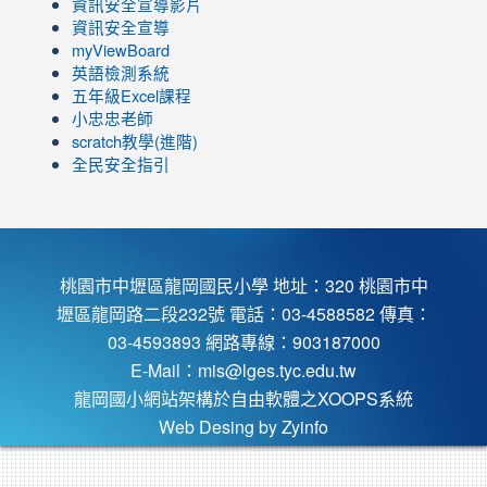
https://www.youtube.com/channel/UC8LghzcV5-
to
資訊安全宣導影片
ZBGmXwlbUndNA/videos?
https://www.youtube.com/channel/UC8LghzcV5-
資訊安全宣導
view=0&sort=dd&shelf_id=0
ZBGmXwlbUndNA/videos?
myViewBoard
view=0&sort=dd&shelf_id=0
英語檢測系統
五年級Excel課程
小忠忠老師
scratch教學(進階)
全民安全指引
桃園市中壢區龍岡國民小學 地址：320 桃園市中
壢區龍岡路二段232號 電話：03-4588582 傳真：
03-4593893 網路專線：903187000
E-Mail：
mis@lges.tyc.edu.tw
龍岡國小網站架構於自由軟體之XOOPS系統
Web Desing by
Zyinfo