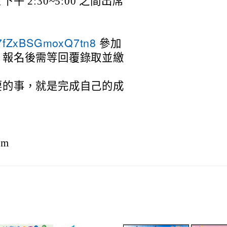
2:30~5:00 之間出席
參加
HX7fZxBSGmoxQ7tn8
，報名後需等回覆錄取並繳
要的事，就是完成自己的成
om