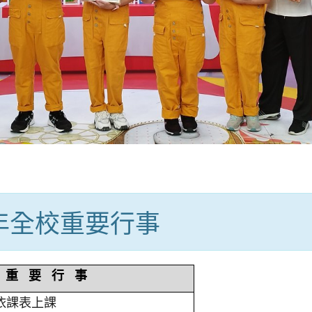
學年全校重要行事
重 要 行 事
依課表上課