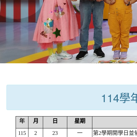
:::
114
年
月
日
星期
115
2
23
一
第2學期開學日並