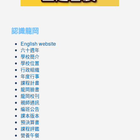
link
link
to
to
認識龍岡
https://sites.google.com/lges.t
https://sites.google.com/lges.t
English website
六十週年
學校簡介
學校位置
行政組織
年度行事
課程計畫
龍岡臉書
龍岡校刊
親師通訊
編班公告
課本版本
預決算書
課程評鑑
營養午餐