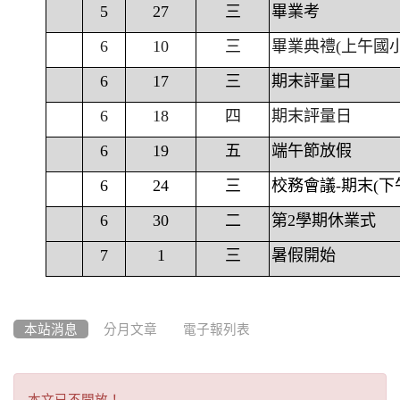
5
27
三
畢業考
6
10
三
畢業典禮(上午國
6
17
三
期末評量日
6
18
四
期末評量日
6
19
五
端午節放假
6
24
三
校務會議-期末(下
6
30
二
第2學期休業式
7
1
三
暑假開始
本站消息
分月文章
電子報列表
本
本文已不開放！