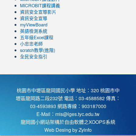
to
link
MICROBIT課程講義
https://www.youtube.com/channel/UC8LghzcV5-
to
資訊安全宣導影片
ZBGmXwlbUndNA/videos?
https://www.youtube.com/channel/UC8LghzcV5-
資訊安全宣導
view=0&sort=dd&shelf_id=0
ZBGmXwlbUndNA/videos?
myViewBoard
view=0&sort=dd&shelf_id=0
英語檢測系統
五年級Excel課程
小忠忠老師
scratch教學(進階)
全民安全指引
桃園市中壢區龍岡國民小學 地址：320 桃園市中
壢區龍岡路二段232號 電話：03-4588582 傳真：
03-4593893 網路專線：903187000
E-Mail：
mis@lges.tyc.edu.tw
龍岡國小網站架構於自由軟體之XOOPS系統
Web Desing by
Zyinfo