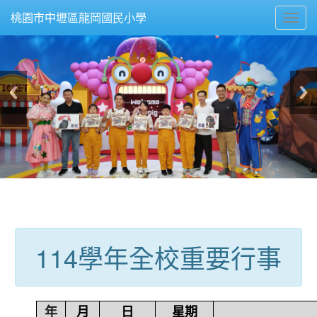
Toggl
桃園市中壢區龍岡國民小學
navig
:::
114學年全校重要行事
年
月
日
星期