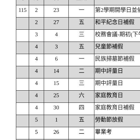
115
2
23
一
第2學期開學日並
2
27
五
和平紀念日補假
3
4
三
校務會議-期初(下
4
3
五
兒童節補假
4
6
一
民族掃墓節補假
4
14
二
期中評量日
4
15
三
期中評量日
4
25
六
家庭教育日
4
30
四
家庭教育日補假
5
1
五
勞動節放假
5
26
二
畢業考