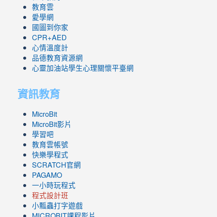
教育雲
愛學網
國圖到你家
CPR+AED
心情溫度計
品德教育資源網
心靈加油站學生心理關懷平臺網
資訊教育
MicroBit
MicroBit影片
學習吧
教育雲帳號
快樂學程式
SCRATCH官網
PAGAMO
一小時玩程式
程式設計班
小瓢蟲打字遊戲
link
MICROBIT課程
影片