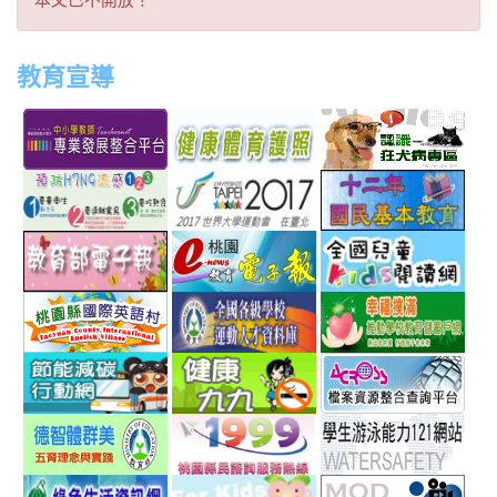
文
已
教育宣導
不
link
link
link
link
開
to
to
to
to
放！
http://teachernet.moe.edu.tw/MAIN/index.aspx
https://airtw.epa.gov.tw/
http://passport.fitness.org
http
link
link
link
to
to
to
http://www.perdc.ntnu.edu.tw/anti-
http://www.taipei2017.co
http
link
link
link
flu/catalog.php?
to
to
to
MainCatalogID=2
http://epaper.edu.tw/
http://163.30.192.132/
http
link
link
link
sch
to
to
to
http://ev.tyc.edu.tw/
https://athletic.ccu.edu.
http
link
link
link
scho
to
to
to
http://ecolife.epa.gov.tw/cooler/default.aspx
http://health99.doh.gov.t
http
link
link
link
to
to
to
http://arteducation.sce.ntnu.edu.tw/fullfive/ind
http://www.tycg.gov.tw/m
http
link
link
link