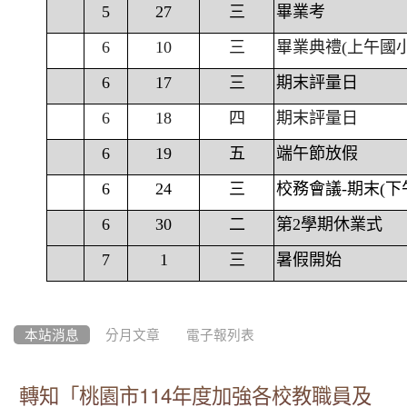
5
27
三
畢業考
6
10
三
畢業典禮(上午國
6
17
三
期末評量日
6
18
四
期末評量日
6
19
五
端午節放假
6
24
三
校務會議-期末(下
6
30
二
第2學期休業式
7
1
三
暑假開始
本站消息
分月文章
電子報列表
轉知「桃園市114年度加強各校教職員及