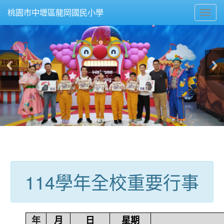
Toggl
桃園市中壢區龍岡國民小學
navig
:::
114學年全校重要行事
年
月
日
星期