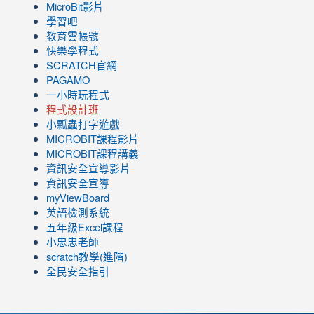
MicroBit影片
學習吧
教育雲帳號
快樂學程式
SCRATCH官網
PAGAMO
一小時玩程式
程式設計班
小瓢蟲打字遊戲
link
MICROBIT課程
影片
to
link
MICROBIT課程講義
https://www.youtube.com/channel/UC8LghzcV5-
to
資訊安全宣導影片
ZBGmXwlbUndNA/videos?
https://www.youtube.com/channel/UC8LghzcV5-
資訊安全宣導
view=0&sort=dd&shelf_id=0
ZBGmXwlbUndNA/videos?
myViewBoard
view=0&sort=dd&shelf_id=0
英語檢測系統
五年級Excel課程
小忠忠老師
scratch教學(進階)
全民安全指引