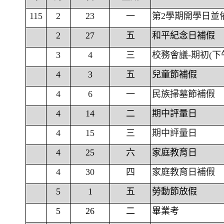
115
2
23
一
第2學期開學日並
2
27
五
和平紀念日補假
3
4
三
校務會議-期初(下
4
3
五
兒童節補假
4
6
一
民族掃墓節補假
4
14
二
期中評量日
4
15
三
期中評量日
4
25
六
家庭教育日
4
30
四
家庭教育日補假
5
1
五
勞動節放假
5
26
二
畢業考