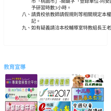
市「桃園市」-關鍵字「登錄單位-同
予研習時數3小時。
八、
請貴校依教師請假規則等相關規定本權
記。
九、
如有疑義請洽本校輔導室特教組長王老師，電
教育宣導
link
link
link
link
to
to
to
to
http://teachernet.moe.edu.tw/MAIN/index.aspx
https://airtw.epa.gov.tw/
http://passport.fitness.org
http
link
link
link
to
to
to
http://www.perdc.ntnu.edu.tw/anti-
http://www.taipei2017.co
http
link
link
link
flu/catalog.php?
to
to
to