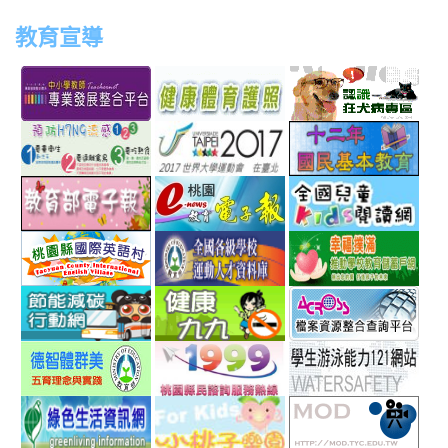
教育宣導
link
link
link
link
to
to
to
to
http://teachernet.moe.edu.tw/MAIN/index.aspx
https://airtw.epa.gov.tw/
http://passport.fitness.org
http
link
link
link
to
to
to
http://www.perdc.ntnu.edu.tw/anti-
http://www.taipei2017.co
http
link
link
link
flu/catalog.php?
to
to
to
MainCatalogID=2
http://epaper.edu.tw/
http://163.30.192.132/
http
link
link
link
sch
to
to
to
http://ev.tyc.edu.tw/
https://athletic.ccu.edu.
http
link
link
link
scho
to
to
to
http://ecolife.epa.gov.tw/cooler/default.aspx
http://health99.doh.gov.t
http
link
link
link
to
to
to
http://arteducation.sce.ntnu.edu.tw/fullfive/ind
http://www.tycg.gov.tw/m
http
link
link
link
option=com_content&view=frontpage&Itemid=
sn=240
to
to
to