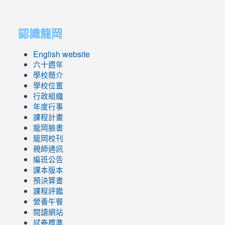
link
link
to
to
認識龍岡
https://sites.google.com/lges.t
https://sites.google.com/lges.t
English website
六十週年
學校簡介
學校位置
行政組織
年度行事
課程計畫
龍岡臉書
龍岡校刊
親師通訊
編班公告
課本版本
預決算書
課程評鑑
營養午餐
閱讀網站
試卷標準