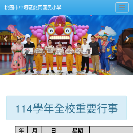
Toggl
桃園市中壢區龍岡國民小學
navig
:::
114學年全校重要行事
年
月
日
星期