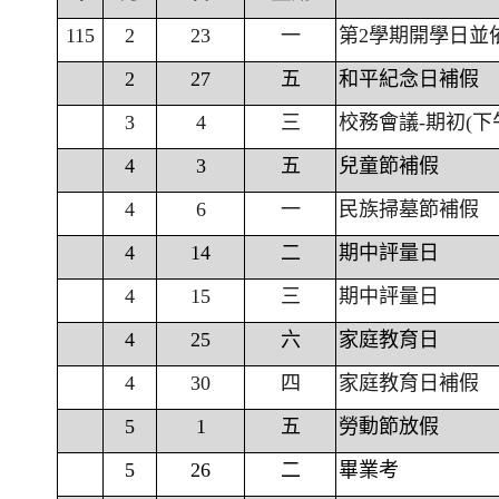
115
2
23
一
第2學期開學日並
2
27
五
和平紀念日補假
3
4
三
校務會議-期初(下
4
3
五
兒童節補假
4
6
一
民族掃墓節補假
4
14
二
期中評量日
4
15
三
期中評量日
4
25
六
家庭教育日
4
30
四
家庭教育日補假
5
1
五
勞動節放假
5
26
二
畢業考