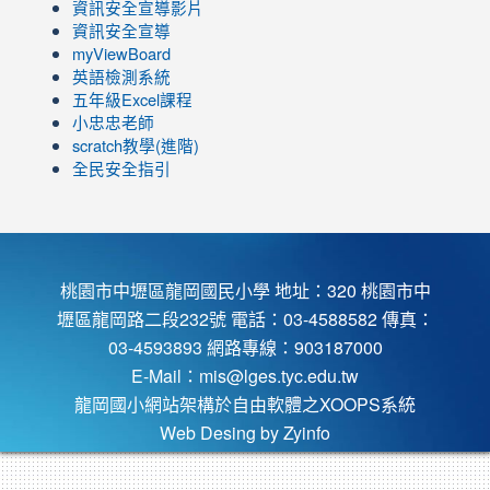
https://www.youtube.com/channel/UC8LghzcV5-
to
資訊安全宣導影片
ZBGmXwlbUndNA/videos?
https://www.youtube.com/channel/UC8LghzcV5-
資訊安全宣導
view=0&sort=dd&shelf_id=0
ZBGmXwlbUndNA/videos?
myViewBoard
view=0&sort=dd&shelf_id=0
英語檢測系統
五年級Excel課程
小忠忠老師
scratch教學(進階)
全民安全指引
桃園市中壢區龍岡國民小學 地址：320 桃園市中
壢區龍岡路二段232號 電話：03-4588582 傳真：
03-4593893 網路專線：903187000
E-Mail：
mis@lges.tyc.edu.tw
龍岡國小網站架構於自由軟體之XOOPS系統
Web Desing by
Zyinfo