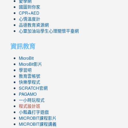
愛學網
國圖到你家
CPR+AED
心情溫度計
品德教育資源網
心靈加油站學生心理關懷平臺網
資訊教育
MicroBit
MicroBit影片
學習吧
教育雲帳號
快樂學程式
SCRATCH官網
PAGAMO
一小時玩程式
程式設計班
小瓢蟲打字遊戲
link
MICROBIT課程
影片
to
link
MICROBIT課程講義