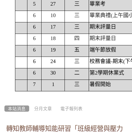
5
27
三
畢業考
6
10
三
畢業典禮(上午國
6
17
三
期末評量日
6
18
四
期末評量日
6
19
五
端午節放假
6
24
三
校務會議-期末(下
6
30
二
第2學期休業式
7
1
三
暑假開始
本站消息
分月文章
電子報列表
轉知教師輔導知能研習「班級經營與壓力