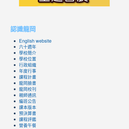
link
link
to
to
認識龍岡
https://sites.google.com/lges.t
https://sites.google.com/lges.t
English website
六十週年
學校簡介
學校位置
行政組織
年度行事
課程計畫
龍岡臉書
龍岡校刊
親師通訊
編班公告
課本版本
預決算書
課程評鑑
營養午餐