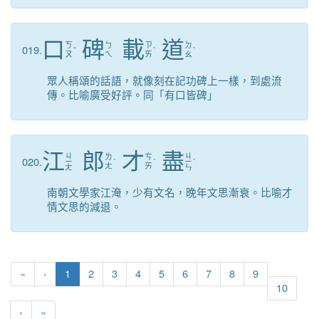
口
碑
載
道
ㄎ
ㄅ
ㄗ
ㄉ
019.
ˇ
ˋ
ˋ
ㄡ
ㄟ
ㄞ
ㄠ
眾人稱頌的話語，就像刻在記功碑上一樣，到處流
傳。比喻廣受好評。同「有口皆碑」
江
郎
才
盡
ㄐ
ㄐ
ㄌ
ㄘ
020.
ㄧ
ˊ
ˊ
ㄧ
ˋ
ㄤ
ㄞ
ㄤ
ㄣ
南朝文學家江淹，少有文名，晚年文思漸衰。比喻才
情文思的減退。
(current)
«
‹
1
2
3
4
5
6
7
8
9
10
›
»