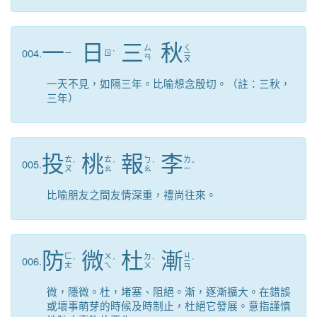
一
日
三
秋
ㄑ
ㄙ
004.
ㄧ
ㄖ
ˋ
ㄧ
ㄢ
ㄡ
一天不見，如隔三年。比喻想念殷切。（註：三秋，
三年）
投
桃
報
李
ㄊ
ㄊ
ㄅ
ㄌ
005.
ˊ
ˊ
ˋ
ˇ
ㄡ
ㄠ
ㄠ
ㄧ
比喻朋友之間友情深重，禮尚往來。
防
微
杜
漸
ㄐ
ㄈ
ㄨ
ㄉ
006.
ˊ
ˊ
ˋ
ㄧ
ˋ
ㄤ
ㄟ
ㄨ
ㄢ
微，隱微。杜，堵塞、阻絕。漸，逐漸擴大。在錯誤
或壞事萌芽的時候及時制止，杜絕它發展。意指謹慎