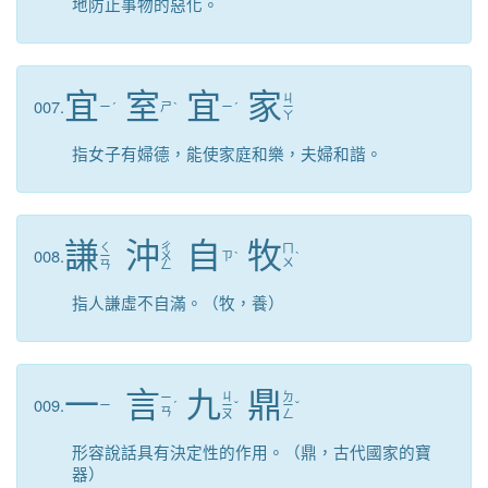
地防止事物的惡化。
宜
室
宜
家
ㄐ
007.
ㄧ
ˊ
ㄕ
ˋ
ㄧ
ˊ
ㄧ
ㄚ
指女子有婦德，能使家庭和樂，夫婦和諧。
謙
沖
自
牧
ㄑ
ㄔ
ㄇ
008.
ㄧ
ㄨ
ㄗ
ˋ
ˋ
ㄨ
ㄢ
ㄥ
指人謙虛不自滿。（牧，養）
一
言
九
鼎
ㄐ
ㄉ
ㄧ
009.
ㄧ
ˊ
ㄧ
ˇ
ㄧ
ˇ
ㄢ
ㄡ
ㄥ
形容說話具有決定性的作用。（鼎，古代國家的寶
器）