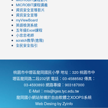
to
link
MICROBIT課程講義
https://www.youtube.com/channel/UC8LghzcV5-
to
資訊安全宣導影片
ZBGmXwlbUndNA/videos?
https://www.youtube.com/channel/UC8LghzcV5-
資訊安全宣導
view=0&sort=dd&shelf_id=0
ZBGmXwlbUndNA/videos?
myViewBoard
view=0&sort=dd&shelf_id=0
英語檢測系統
五年級Excel課程
小忠忠老師
scratch教學(進階)
全民安全指引
桃園市中壢區龍岡國民小學 地址：320 桃園市中
壢區龍岡路二段232號 電話：03-4588582 傳真：
03-4593893 網路專線：903187000
E-Mail：
mis@lges.tyc.edu.tw
龍岡國小網站架構於自由軟體之XOOPS系統
Web Desing by
Zyinfo