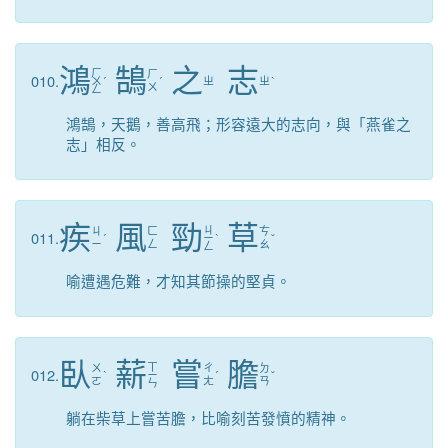
鴻
鵠
之
志
ㄏ
ㄏ
010.
ㄨ
ˊ
ˊ
ㄓ
ㄓ
ˋ
ㄨ
ㄥ
鴻鵠，天鵝，善高飛；形容遠大的志向，與「燕雀之
志」相反。
疾
風
勁
草
ㄐ
ㄐ
ㄈ
ㄘ
011.
ˊ
ㄧ
ˋ
ˇ
ㄧ
ㄥ
ㄠ
ㄥ
喻遭遇危難，才知其節操的堅貞。
臥
薪
嘗
膽
ㄒ
ㄨ
ㄔ
ㄉ
012.
ˋ
ㄧ
ˊ
ˇ
ㄛ
ㄤ
ㄢ
ㄣ
躺在柴草上嘗苦膽，比喻刻苦發憤的精神。