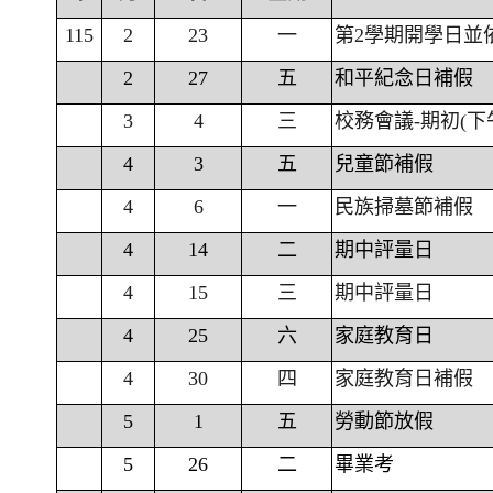
115
2
23
一
第2學期開學日並
2
27
五
和平紀念日補假
3
4
三
校務會議-期初(下
4
3
五
兒童節補假
4
6
一
民族掃墓節補假
4
14
二
期中評量日
4
15
三
期中評量日
4
25
六
家庭教育日
4
30
四
家庭教育日補假
5
1
五
勞動節放假
5
26
二
畢業考