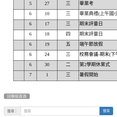
5
27
三
畢業考
6
10
三
畢業典禮(上午國
6
17
三
期末評量日
6
18
四
期末評量日
6
19
五
端午節放假
6
24
三
校務會議-期末(下
6
30
二
第2學期休業式
7
1
三
暑假開始
回模組首頁
搜尋：
搜尋