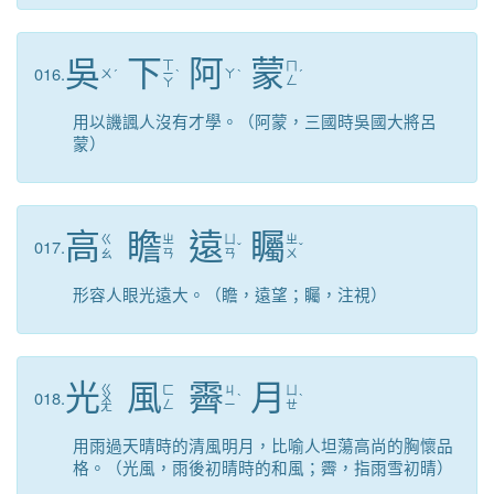
吳
下
阿
蒙
ㄒ
ㄇ
016.
ㄨ
ˊ
ㄧ
ˋ
ㄚ
ˋ
ˊ
ㄥ
ㄚ
用以譏諷人沒有才學。（阿蒙，三國時吳國大將呂
蒙）
高
瞻
遠
矚
ㄍ
ㄓ
ㄩ
ㄓ
017.
ˇ
ˇ
ㄠ
ㄢ
ㄢ
ㄨ
形容人眼光遠大。（瞻，遠望；矚，注視）
光
風
霽
月
ㄍ
ㄈ
ㄐ
ㄩ
018.
ㄨ
ˋ
ˋ
ㄥ
ㄧ
ㄝ
ㄤ
用雨過天晴時的清風明月，比喻人坦蕩高尚的胸懷品
格。（光風，雨後初晴時的和風；霽，指雨雪初晴）