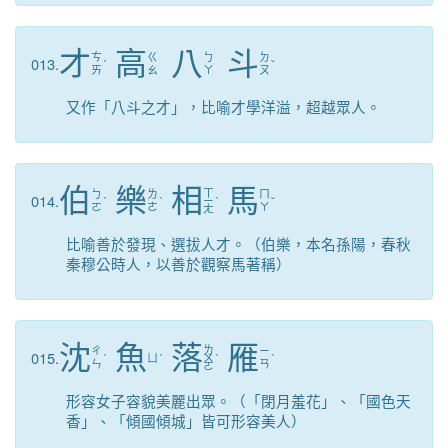
才
高
八
斗
ㄘ
ㄍ
ㄅ
ㄉ
013.
ˊ
ˇ
ㄞ
ㄠ
ㄚ
ㄡ
又作「八斗之才」，比喻才學洋溢，超越眾人。
伯
樂
相
馬
ㄒ
ㄅ
ㄌ
ㄇ
014.
ˊ
ˋ
ㄧ
ˋ
ˇ
ㄛ
ㄜ
ㄚ
ㄤ
比喻善於發現、選拔人才。（伯樂，本名孫陽，春秋
秦穆公時人，以善於觀察馬著稱）
沈
魚
落
雁
ㄌ
ㄔ
ㄧ
015.
ˊ
ㄩ
ˊ
ㄨ
ˋ
ˋ
ㄣ
ㄢ
ㄛ
形容女子容貌美麗出眾。（「閉月羞花」、「國色天
香」、「傾國傾城」皆可形容美人）