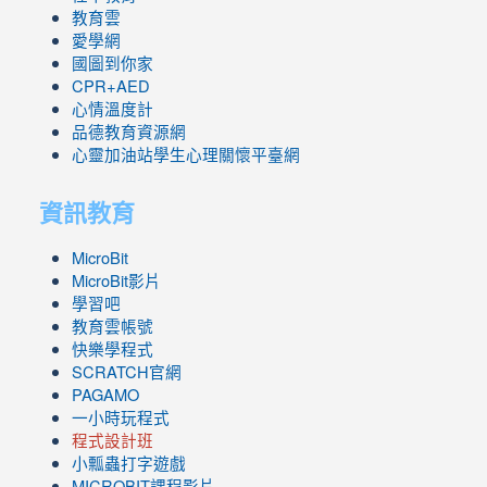
教育雲
愛學網
國圖到你家
CPR+AED
心情溫度計
品德教育資源網
心靈加油站學生心理關懷平臺網
資訊教育
MicroBit
MicroBit影片
學習吧
教育雲帳號
快樂學程式
SCRATCH官網
PAGAMO
一小時玩程式
程式設計班
小瓢蟲打字遊戲
link
MICROBIT課程
影片