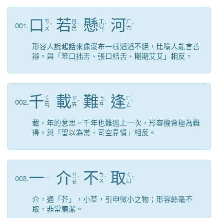
口
若
懸
河
ㄖ
ㄒ
ㄎ
ㄏ
001.
ˇ
ㄨ
ˋ
ㄩ
ˊ
ˊ
ㄡ
ㄜ
ㄛ
ㄢ
形容人說起話來像瀑布一樣滔滔不絕，比喻人能言善
辯。與「笨口拙舌、張口結舌、期期艾艾」相反。
千
載
難
逢
ㄑ
ㄗ
ㄋ
ㄈ
002.
ㄧ
ˇ
ˊ
ˊ
ㄞ
ㄢ
ㄥ
ㄢ
載，年的意思。千年也難遇上一次，形容機會極為難
得。與「習以為常、司空見慣」相反。
一
介
不
取
ㄐ
ㄅ
ㄑ
003.
ㄧ
ㄧ
ˋ
ˋ
ˇ
ㄨ
ㄩ
ㄝ
介，通「芥」，小草，引申微小之物；形容絲毫不
取，非常廉潔。