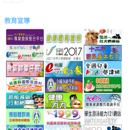
教育宣導
link
link
link
link
to
to
to
to
http://teachernet.moe.edu.tw/MAIN/index.aspx
https://airtw.epa.gov.tw/
http://passport.fitness.org
http
link
link
link
to
to
to
http://www.perdc.ntnu.edu.tw/anti-
http://www.taipei2017.co
http
link
link
link
flu/catalog.php?
to
to
to
MainCatalogID=2
http://epaper.edu.tw/
http://163.30.192.132/
http
link
link
link
sch
to
to
to
http://ev.tyc.edu.tw/
https://athletic.ccu.edu.
http
link
link
link
scho
to
to
to
http://ecolife.epa.gov.tw/cooler/default.aspx
http://health99.doh.gov.t
http
link
link
link
to
to
to
http://arteducation.sce.ntnu.edu.tw/fullfive/ind
http://www.tycg.gov.tw/m
http
link
link
link