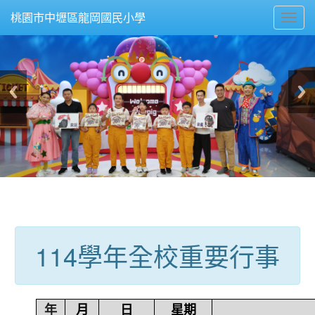
Toggl
桃園市中壢區龍岡國民小學
navig
:::
114學年全校重要行事
年
月
日
星期