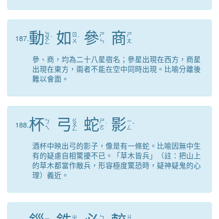
動
如
參
商
ㄉ
ㄖ
ㄕ
ㄕ
187.
ㄨ
ˋ
ˊ
ㄨ
ㄣ
ㄤ
ㄥ
參、商，均為二十八星宿名；參星出現在西方，商星
出現在東方，兩者不能在空中同時出現。比喻分離後
難以會面。
杯
弓
蛇
影
ㄍ
ㄅ
ㄕ
ㄧ
188.
ㄨ
ˊ
ˇ
ㄟ
ㄜ
ㄥ
ㄥ
酒杯中映出弓的影子，像是有一條蛇。比喻因無中生
有的疑慮自相驚擾不已。「草木皆兵」（註：把山上
的草木都當作敵兵，形容極度驚恐時，疑神疑鬼的心
理）義近。
ㄐ
ㄓ
ㄅ