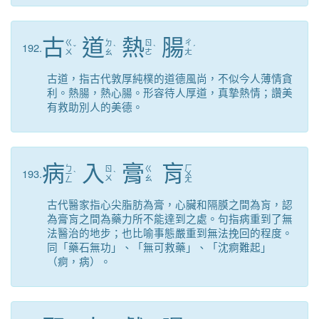
古
道
熱
腸
ㄍ
ㄉ
ㄖ
ㄔ
192.
ˇ
ˋ
ˋ
ˊ
ㄨ
ㄠ
ㄜ
ㄤ
古道，指古代敦厚純樸的道德風尚，不似今人薄情貪
利。熱腸，熱心腸。形容待人厚道，真摯熱情；讚美
有救助別人的美德。
病
入
膏
肓
ㄅ
ㄏ
ㄖ
ㄍ
193.
ㄧ
ˋ
ˋ
ㄨ
ㄨ
ㄠ
ㄥ
ㄤ
古代醫家指心尖脂肪為膏，心臟和隔膜之間為肓，認
為膏肓之間為藥力所不能達到之處。句指病重到了無
法醫治的地步；也比喻事態嚴重到無法挽回的程度。
同「藥石無功」、「無可救藥」、「沈痾難起」
（痾，病）。