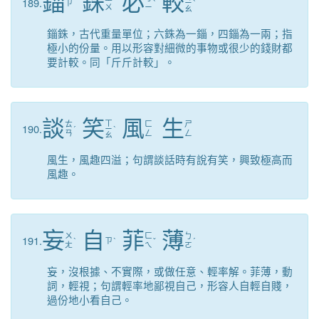
錙
銖
必
較
189.
ㄗ
ˋ
ㄧ
ˋ
ㄨ
ㄧ
ㄠ
錙銖，古代重量單位；六銖為一錙，四錙為一兩；指
極小的份量。用以形容對細微的事物或很少的錢財都
要計較。同「斤斤計較」。
談
笑
風
生
ㄒ
ㄊ
ㄈ
ㄕ
190.
ˊ
ㄧ
ˋ
ㄢ
ㄥ
ㄥ
ㄠ
風生，風趣四溢；句謂談話時有說有笑，興致極高而
風趣。
妄
自
菲
薄
ㄨ
ㄈ
ㄅ
191.
ˋ
ㄗ
ˋ
ˇ
ˊ
ㄤ
ㄟ
ㄛ
妄，沒根據、不實際，或做任意、輕率解。菲薄，動
詞，輕視；句謂輕率地鄙視自己，形容人自輕自賤，
過份地小看自己。