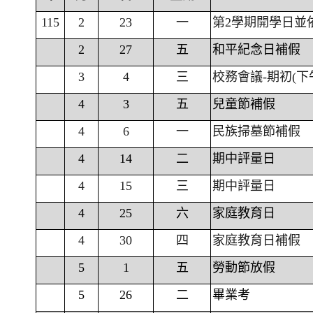
115
2
23
一
第2學期開學日並
2
27
五
和平紀念日補假
3
4
三
校務會議-期初(下
4
3
五
兒童節補假
4
6
一
民族掃墓節補假
4
14
二
期中評量日
4
15
三
期中評量日
4
25
六
家庭教育日
4
30
四
家庭教育日補假
5
1
五
勞動節放假
5
26
二
畢業考