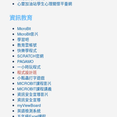
心靈加油站學生心理關懷平臺網
資訊教育
MicroBit
MicroBit影片
學習吧
教育雲帳號
快樂學程式
SCRATCH官網
PAGAMO
一小時玩程式
程式設計班
小瓢蟲打字遊戲
link
MICROBIT課程
影片
to
link
MICROBIT課程講義
https://www.youtube.com/channel/UC8LghzcV5-
to
資訊安全宣導影片
ZBGmXwlbUndNA/videos?
https://www.youtube.com/channel/UC8LghzcV5-
資訊安全宣導
view=0&sort=dd&shelf_id=0
ZBGmXwlbUndNA/videos?
myViewBoard
view=0&sort=dd&shelf_id=0
英語檢測系統
五年級Excel課程