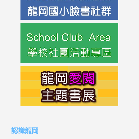
link
to
https://s
link
to
https://s
link
link
to
to
認識龍岡
https://sites.google.com/lges.t
https://sites.google.com/lges.t