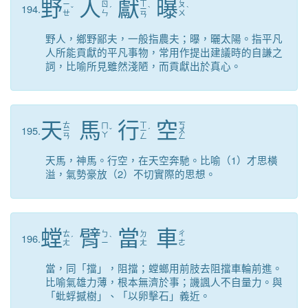
野
人
獻
曝
ㄒ
ㄧ
ㄖ
ㄆ
194.
ˇ
ˊ
ㄧ
ˋ
ˋ
ㄝ
ㄣ
ㄨ
ㄢ
野人，鄉野鄙夫，一般指農夫；曝，曬太陽。指平凡
人所能貢獻的平凡事物，常用作提出建議時的自謙之
詞，比喻所見雖然淺陋，而貢獻出於真心。
天
馬
行
空
ㄊ
ㄒ
ㄎ
ㄇ
195.
ㄧ
ˇ
ㄧ
ˊ
ㄨ
ㄚ
ㄢ
ㄥ
ㄥ
天馬，神馬。行空，在天空奔馳。比喻（1）才思橫
溢，氣勢豪放（2）不切實際的思想。
螳
臂
當
車
ㄊ
ㄅ
ㄉ
ㄔ
196.
ˊ
ˋ
ㄤ
ㄧ
ㄤ
ㄜ
當，同「擋」，阻擋；螳螂用前肢去阻擋車輪前進。
比喻氣雄力薄，根本無濟於事；譏諷人不自量力。與
「蚍蜉撼樹」、「以卵擊石」義近。