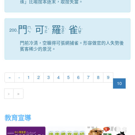
珠」比喻捨本逐末，取捨失當。
門
可
羅
雀
ㄌ
ㄑ
ㄇ
ㄎ
200.
ˊ
ˇ
ㄨ
ˊ
ㄩ
ˋ
ㄣ
ㄜ
ㄛ
ㄝ
門前冷清，空曠得可張網捕雀。形容做官的人失勢後
賓客稀少的景況。
«
‹
1
2
3
4
5
6
7
8
9
(curren
10
›
»
教育宣導
link
link
link
link