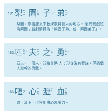
梨
園
子
弟
ㄌ
ㄩ
ㄉ
181.
ˊ
ˊ
ㄗ
ˇ
ˋ
ㄧ
ㄢ
ㄧ
梨園，原指唐玄宗教練歌舞藝人的地方。 後泛稱戲班
為梨園；戲劇演員為「梨園子弟」或「梨園弟子」。
匹
夫
之
勇
ㄆ
ㄈ
ㄩ
182.
ˇ
ㄓ
ˇ
ㄧ
ㄨ
ㄥ
匹夫，一個人，泛指普通 人；形容沒有智謀，僅憑個
人蠻幹的勇敢。
嘔
心
瀝
血
ㄒ
ㄒ
ㄌ
183.
ㄡ
ˇ
ㄧ
ˋ
ㄩ
ˋ
ㄧ
ㄣ
ㄝ
瀝，滴下。形容用盡心思腦力。