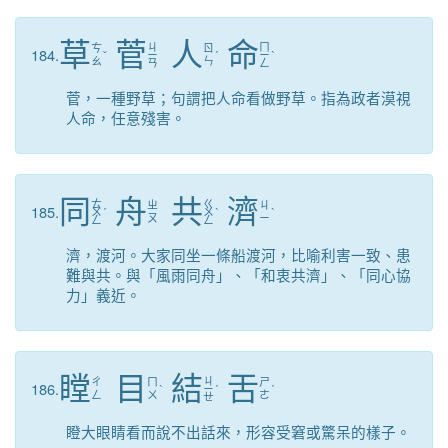
草
菅
人
命
ㄐ
ㄇ
ㄘ
ㄖ
184.
ˇ
ㄧ
ˊ
ㄧ
ˋ
ㄠ
ㄣ
ㄢ
ㄥ
菅，一種野草；句謂把人命看做野草。指為政者漠視
人命，任意殘害。
同
舟
共
濟
ㄊ
ㄍ
ㄓ
ㄐ
185.
ㄨ
ˊ
ㄨ
ˋ
ˋ
ㄡ
ㄧ
ㄥ
ㄥ
濟，渡河。大家同坐一條船渡河，比喻利害一致、患
難與共。與「風雨同舟」、「和衷共濟」、「同心協
力」義近。
瞠
目
結
舌
ㄐ
ㄔ
ㄇ
ㄕ
186.
ˋ
ㄧ
ˊ
ˊ
ㄥ
ㄨ
ㄜ
ㄝ
瞪大眼睛看而說不出話來，形容受窘或驚呆的樣子。