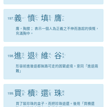
義
憤
填
膺
ㄊ
ㄈ
ㄧ
197.
ㄧ
ˋ
ˋ
ㄧ
ˊ
ㄣ
ㄥ
ㄢ
膺，胸膛； 表示一個人為正義之不伸而激起的憤慨，
充滿胸中。
進
退
維
谷
ㄐ
ㄊ
ㄨ
ㄍ
198.
ㄧ
ˋ
ㄨ
ˋ
ˊ
ˇ
ㄟ
ㄨ
ㄣ
ㄟ
形容前進後退都無路可走的困窘處境。意同「進退兩
難」
買
櫝
還
珠
ㄏ
ㄇ
ㄉ
ㄓ
199.
ˇ
ˊ
ㄨ
ˊ
ㄞ
ㄨ
ㄨ
ㄢ
買了裝珍珠的盒子，而把珍珠退還。後用「買櫝還