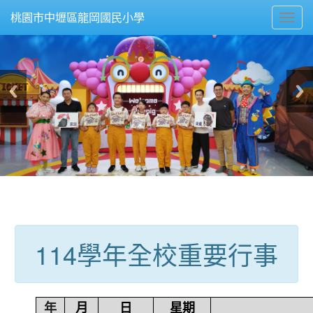
Toggl
桃園市中壢區龍岡國民小學
navig
:::
114學年全校重要行事
年
月
日
星期