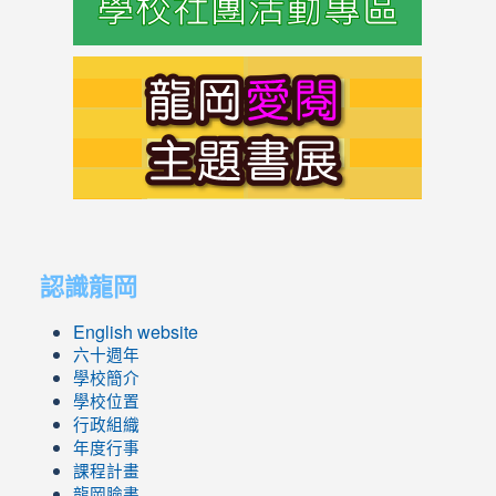
link
to
https://s
link
link
to
to
認識龍岡
https://sites.google.com/lges.t
https://sites.google.com/lges.t
English website
六十週年
學校簡介
學校位置
行政組織
年度行事
課程計畫
龍岡臉書