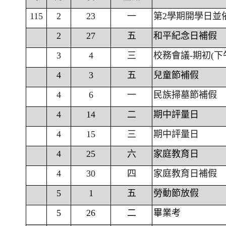
115
2
23
一
第2學期開學日並
2
27
五
和平紀念日補假
3
4
三
校務會議-期初(下
4
3
五
兒童節補假
4
6
一
民族掃墓節補假
4
14
二
期中評量日
4
15
三
期中評量日
4
25
六
家庭教育日
4
30
四
家庭教育日補假
5
1
五
勞動節放假
5
26
二
畢業考