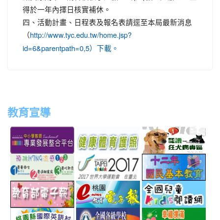
得於一年內擇日核實補休。
四、活動計畫、日程表及報名表請逕至本局最新消息
（
http://www.tyc.edu.tw/home.jsp?
id=6&parentpath=0,5）下載。
教育宣導
link
link
link
link
to
to
to
to
http://teachernet.moe.edu.tw/MAIN/index.aspx
https://airtw.epa.gov.tw/
http://passport.fitness.org
http
link
link
link
to
to
to
http://www.perdc.ntnu.edu.tw/anti-
http://www.taipei2017.co
http
link
link
link
flu/catalog.php?
to
to
to
MainCatalogID=2
http://epaper.edu.tw/
http://163.30.192.132/
http
link
link
link