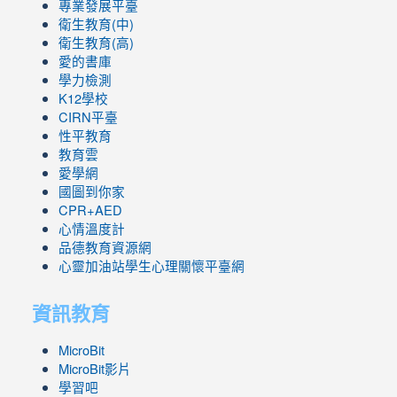
專業發展平臺
衛生教育(中)
衛生教育(高)
愛的書庫
學力檢測
K12學校
CIRN平臺
性平教育
教育雲
愛學網
國圖到你家
CPR+AED
心情溫度計
品德教育資源網
心靈加油站學生心理關懷平臺網
資訊教育
MicroBit
MicroBit影片
學習吧