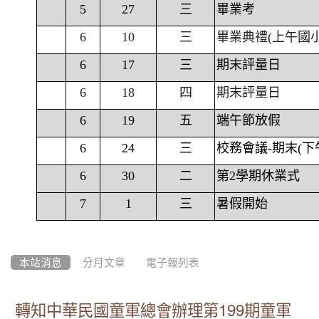
5
27
三
畢業考
6
10
三
畢業典禮(上午國
6
17
三
期末評量日
6
18
四
期末評量日
6
19
五
端午節放假
6
24
三
校務會議-期末(下
6
30
二
第2學期休業式
7
1
三
暑假開始
本站消息
分月文章
電子報列表
轉知中華民國童軍總會辦理第199期童軍