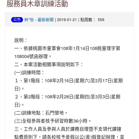
服務員木章訓練活動
-
| 2019-01-21 | 點閱數： 559
林*怡
最新新聞
公告
說明：
一、依據桃園市童軍會108年1月14日108桃童理字第
108004號函辦理。
二、本案活動相關事項說明如下：
(一)訓練時間：
１、第1階段：108年2月16日(星期六)至2月17日(星期
日)。
２、第2階段：108年2月28日(星期四)至3月3日(星期
日)。
(二)訓練地點：石門營地。
(三)全程參與者核予研習時數36小時。
三、工作人員及參與人員於課務自理暨不支領代課鐘
點費原則下，請各校核予差假以公(差)假登記辦理，並