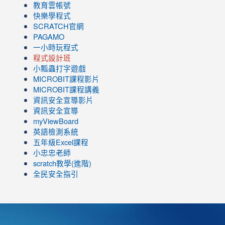
教育雲帳號
快樂學程式
SCRATCH官網
PAGAMO
一小時玩程式
程式設計班
小瓢蟲打字遊戲
link
MICROBIT課程
影片
to
link
MICROBIT課程講義
https://www.youtube.com/channel/UC8LghzcV5-
to
資訊安全宣導影片
ZBGmXwlbUndNA/videos?
https://www.youtube.com/channel/UC8LghzcV5-
資訊安全宣導
view=0&sort=dd&shelf_id=0
ZBGmXwlbUndNA/videos?
myViewBoard
view=0&sort=dd&shelf_id=0
英語檢測系統
五年級Excel課程
小忠忠老師
scratch教學(進階)
全民安全指引