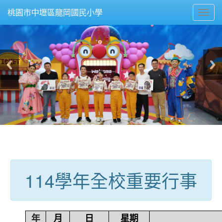
Toggl
桃園市中壢區龍岡國民小學
navig
:::
114學年全校重要行事
年
月
日
星期