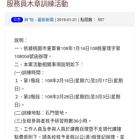
服務員木章訓練活動
-
| 2019-01-21 | 點閱數： 557
林*怡
最新新聞
公告
說明：
一、依據桃園市童軍會108年1月14日108桃童理字第
108004號函辦理。
二、本案活動相關事項說明如下：
(一)訓練時間：
１、第1階段：108年2月16日(星期六)至2月17日(星期
日)。
２、第2階段：108年2月28日(星期四)至3月3日(星期
日)。
(二)訓練地點：石門營地。
(三)全程參與者核予研習時數36小時。
三、工作人員及參與人員於課務自理暨不支領代課鐘
點費原則下，請各校核予差假以公(差)假登記辦理，並