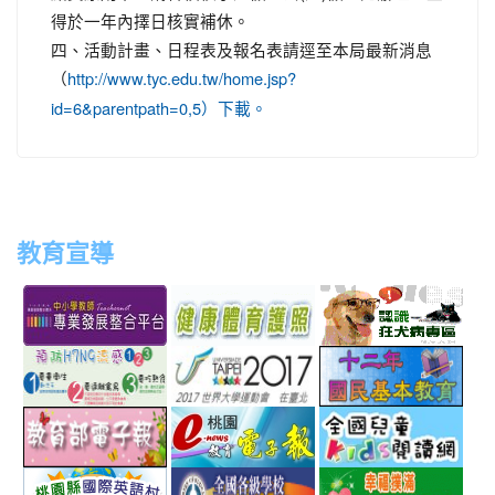
得於一年內擇日核實補休。
四、活動計畫、日程表及報名表請逕至本局最新消息
（
http://www.tyc.edu.tw/home.jsp?
id=6&parentpath=0,5）下載。
教育宣導
link
link
link
link
to
to
to
to
http://teachernet.moe.edu.tw/MAIN/index.aspx
https://airtw.epa.gov.tw/
http://passport.fitness.org
http
link
link
link
to
to
to
http://www.perdc.ntnu.edu.tw/anti-
http://www.taipei2017.co
http
link
link
link
flu/catalog.php?
to
to
to
MainCatalogID=2
http://epaper.edu.tw/
http://163.30.192.132/
http
link
link
link