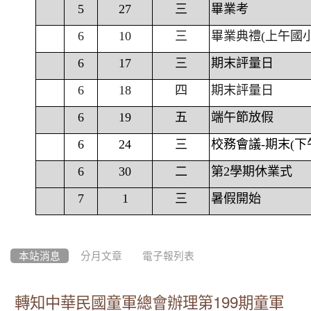
5
27
三
畢業考
6
10
三
畢業典禮(上午國
6
17
三
期末評量日
6
18
四
期末評量日
6
19
五
端午節放假
6
24
三
校務會議-期末(下
6
30
二
第2學期休業式
7
1
三
暑假開始
本站消息
分月文章
電子報列表
轉知中華民國童軍總會辦理第199期童軍