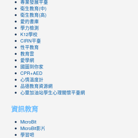
專業發展平臺
衛生教育(中)
衛生教育(高)
愛的書庫
學力檢測
K12學校
CIRN平臺
性平教育
教育雲
愛學網
國圖到你家
CPR+AED
心情溫度計
品德教育資源網
心靈加油站學生心理關懷平臺網
資訊教育
MicroBit
MicroBit影片
學習吧