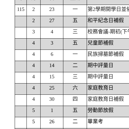
115
2
23
一
第2學期開學日並
2
27
五
和平紀念日補假
3
4
三
校務會議-期初(下
4
3
五
兒童節補假
4
6
一
民族掃墓節補假
4
14
二
期中評量日
4
15
三
期中評量日
4
25
六
家庭教育日
4
30
四
家庭教育日補假
5
1
五
勞動節放假
5
26
二
畢業考