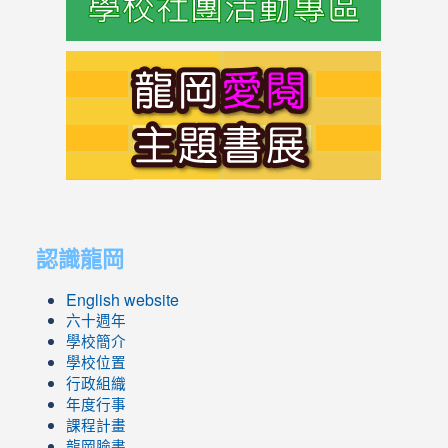
link
to
https://s
link
link
to
to
認識龍岡
https://sites.google.com/lges.t
https://sites.google.com/lges.t
English website
六十週年
學校簡介
學校位置
行政組織
年度行事
課程計畫
龍岡臉書