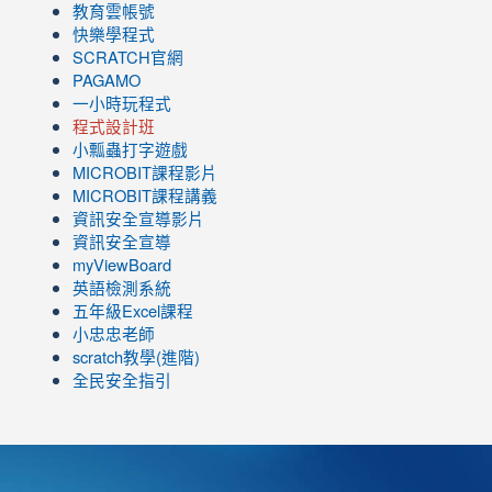
教育雲帳號
快樂學程式
SCRATCH官網
PAGAMO
一小時玩程式
程式設計班
小瓢蟲打字遊戲
link
MICROBIT課程
影片
to
link
MICROBIT課程講義
https://www.youtube.com/channel/UC8LghzcV5-
to
資訊安全宣導影片
ZBGmXwlbUndNA/videos?
https://www.youtube.com/channel/UC8LghzcV5-
資訊安全宣導
view=0&sort=dd&shelf_id=0
ZBGmXwlbUndNA/videos?
myViewBoard
view=0&sort=dd&shelf_id=0
英語檢測系統
五年級Excel課程
小忠忠老師
scratch教學(進階)
全民安全指引