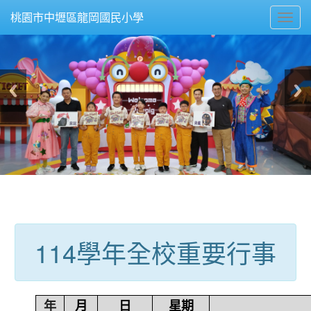
Toggl
桃園市中壢區龍岡國民小學
navig
:::
114學年全校重要行事
年
月
日
星期