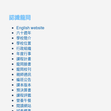
link
link
to
to
認識龍岡
https://sites.google.com/lges.t
https://sites.google.com/lges.t
English website
六十週年
學校簡介
學校位置
行政組織
年度行事
課程計畫
龍岡臉書
龍岡校刊
親師通訊
編班公告
課本版本
預決算書
課程評鑑
營養午餐
閱讀網站
試卷標準