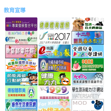
教育宣導
link
link
link
link
to
to
to
to
http://teachernet.moe.edu.tw/MAIN/index.aspx
https://airtw.epa.gov.tw/
http://passport.fitness.org
http
link
link
link
to
to
to
http://www.perdc.ntnu.edu.tw/anti-
http://www.taipei2017.co
http
link
link
link
flu/catalog.php?
to
to
to
MainCatalogID=2
http://epaper.edu.tw/
http://163.30.192.132/
http
link
link
link
sch
to
to
to
http://ev.tyc.edu.tw/
https://athletic.ccu.edu.
http
link
link
link
scho
to
to
to
http://ecolife.epa.gov.tw/cooler/default.aspx
http://health99.doh.gov.t
http
link
link
link
to
to
to
http://arteducation.sce.ntnu.edu.tw/fullfive/ind
http://www.tycg.gov.tw/m
http
link
link
link
option=com_content&view=frontpage&Itemid=
sn=240
to
to
to