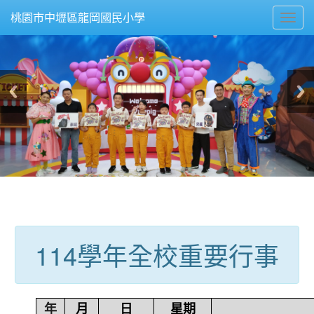
Toggl
桃園市中壢區龍岡國民小學
navig
:::
114學年全校重要行事
年
月
日
星期