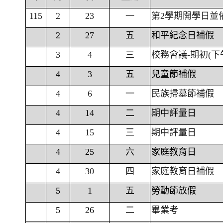
115
2
23
一
第2學期開學日並
2
27
五
和平紀念日補假
3
4
三
校務會議-期初(下
4
3
五
兒童節補假
4
6
一
民族掃墓節補假
4
14
二
期中評量日
4
15
三
期中評量日
4
25
六
家庭教育日
4
30
四
家庭教育日補假
5
1
五
勞動節放假
5
26
二
畢業考