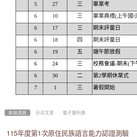
5
27
三
畢業考
6
10
三
畢業典禮(上午國
6
17
三
期末評量日
6
18
四
期末評量日
6
19
五
端午節放假
6
24
三
校務會議-期末(下
6
30
二
第2學期休業式
7
1
三
暑假開始
本站消息
分月文章
電子報列表
115年度第1次原住民族語言能力認證測驗