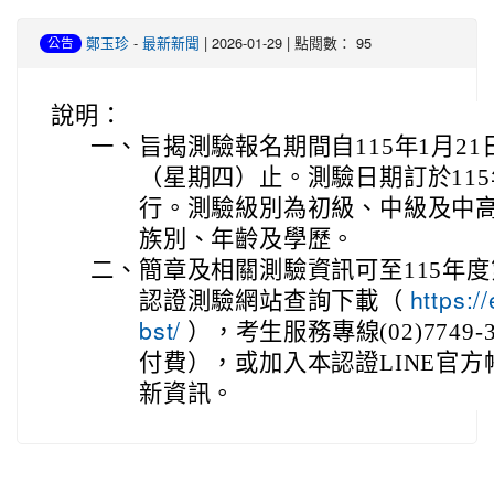
-
| 2026-01-29 | 點閱數： 95
鄭玉珍
最新新聞
公告
說明：
一、
旨揭測驗報名期間自115年1月21
（星期四）止。測驗日期訂於115
行。測驗級別為初級、中級及中
族別、年齡及學歷。
二、
簡章及相關測驗資訊可至115年
認證測驗網站查詢下載（
https:/
），考生服務專線(02)7749-36
bst/
付費），或加入本認證LINE官方帳
新資訊。