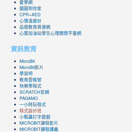
愛學網
國圖到你家
CPR+AED
心情溫度計
品德教育資源網
心靈加油站學生心理關懷平臺網
資訊教育
MicroBit
MicroBit影片
學習吧
教育雲帳號
快樂學程式
SCRATCH官網
PAGAMO
一小時玩程式
程式設計班
小瓢蟲打字遊戲
link
MICROBIT課程
影片
to
link
MICROBIT課程講義