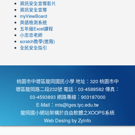
https://www.youtube.com/channel/UC8LghzcV5-
to
資訊安全宣導影片
ZBGmXwlbUndNA/videos?
https://www.youtube.com/channel/UC8LghzcV5-
資訊安全宣導
view=0&sort=dd&shelf_id=0
ZBGmXwlbUndNA/videos?
myViewBoard
view=0&sort=dd&shelf_id=0
英語檢測系統
五年級Excel課程
小忠忠老師
scratch教學(進階)
全民安全指引
桃園市中壢區龍岡國民小學 地址：320 桃園市中
壢區龍岡路二段232號 電話：03-4588582 傳真：
03-4593893 網路專線：903187000
E-Mail：
mis@lges.tyc.edu.tw
龍岡國小網站架構於自由軟體之XOOPS系統
Web Desing by
Zyinfo