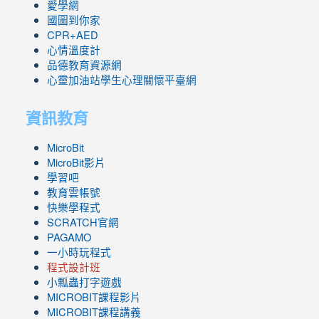
愛學網
國圖到你家
CPR+AED
心情溫度計
品德教育資源網
心靈加油站學生心理關懷平臺網
資訊教育
MicroBit
MicroBit影片
學習吧
教育雲帳號
快樂學程式
SCRATCH官網
PAGAMO
一小時玩程式
程式設計班
小瓢蟲打字遊戲
link
MICROBIT課程
影片
to
link
MICROBIT課程講義