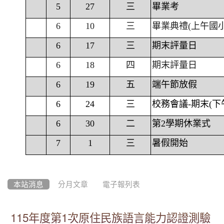
5
27
三
畢業考
6
10
三
畢業典禮(上午國
6
17
三
期末評量日
6
18
四
期末評量日
6
19
五
端午節放假
6
24
三
校務會議-期末(下
6
30
二
第2學期休業式
7
1
三
暑假開始
本站消息
分月文章
電子報列表
115年度第1次原住民族語言能力認證測驗