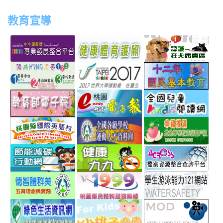
教育宣導
link
link
link
link
to
to
to
to
http://teachernet.moe.edu.tw/MAIN/index.aspx
https://airtw.epa.gov.tw/
http://passport.fitness.org
http
link
link
link
to
to
to
http://www.perdc.ntnu.edu.tw/anti-
http://www.taipei2017.co
http
link
link
link
flu/catalog.php?
to
to
to
MainCatalogID=2
http://epaper.edu.tw/
http://163.30.192.132/
http
link
link
link
sch
to
to
to
http://ev.tyc.edu.tw/
https://athletic.ccu.edu.
http
link
link
link
scho
to
to
to
http://ecolife.epa.gov.tw/cooler/default.aspx
http://health99.doh.gov.t
http
link
link
link
to
to
to
http://arteducation.sce.ntnu.edu.tw/fullfive/ind
http://www.tycg.gov.tw/m
http
link
link
link
option=com_content&view=frontpage&Itemid=
sn=240
to
to
to