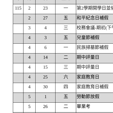
115
2
23
一
第2學期開學日並
2
27
五
和平紀念日補假
3
4
三
校務會議-期初(下
4
3
五
兒童節補假
4
6
一
民族掃墓節補假
4
14
二
期中評量日
4
15
三
期中評量日
4
25
六
家庭教育日
4
30
四
家庭教育日補假
5
1
五
勞動節放假
5
26
二
畢業考