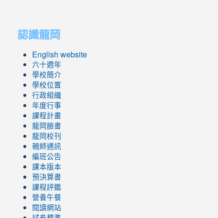
link
link
to
to
認識龍岡
https://sites.google.com/lges.t
https://sites.google.com/lges.t
English website
六十週年
學校簡介
學校位置
行政組織
年度行事
課程計畫
龍岡臉書
龍岡校刊
親師通訊
編班公告
課本版本
預決算書
課程評鑑
營養午餐
閱讀網站
試卷標準