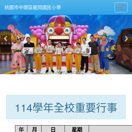
Toggl
桃園市中壢區龍岡國民小學
navig
:::
114學年全校重要行事
年
月
日
星期