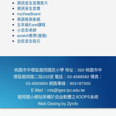
https://www.youtube.com/channel/UC8LghzcV5-
to
資訊安全宣導影片
ZBGmXwlbUndNA/videos?
https://www.youtube.com/channel/UC8LghzcV5-
資訊安全宣導
view=0&sort=dd&shelf_id=0
ZBGmXwlbUndNA/videos?
myViewBoard
view=0&sort=dd&shelf_id=0
英語檢測系統
五年級Excel課程
小忠忠老師
scratch教學(進階)
全民安全指引
桃園市中壢區龍岡國民小學 地址：320 桃園市中
壢區龍岡路二段232號 電話：03-4588582 傳真：
03-4593893 網路專線：903187000
E-Mail：
mis@lges.tyc.edu.tw
龍岡國小網站架構於自由軟體之XOOPS系統
Web Desing by
Zyinfo