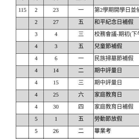
115
2
23
一
第2學期開學日並
2
27
五
和平紀念日補假
3
4
三
校務會議-期初(下
4
3
五
兒童節補假
4
6
一
民族掃墓節補假
4
14
二
期中評量日
4
15
三
期中評量日
4
25
六
家庭教育日
4
30
四
家庭教育日補假
5
1
五
勞動節放假
5
26
二
畢業考