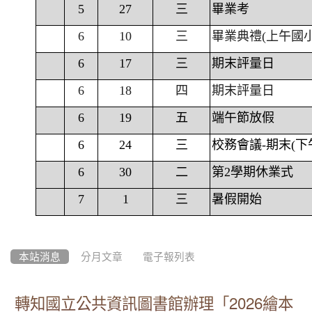
5
27
三
畢業考
6
10
三
畢業典禮(上午國
6
17
三
期末評量日
6
18
四
期末評量日
6
19
五
端午節放假
6
24
三
校務會議-期末(下
6
30
二
第2學期休業式
7
1
三
暑假開始
本站消息
分月文章
電子報列表
轉知國立公共資訊圖書館辦理「2026繪本