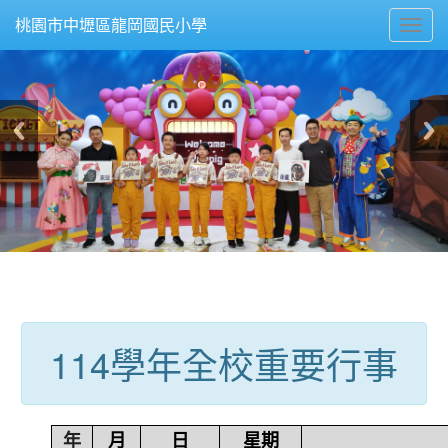
Toggl
桃園市中壢區龍岡國民小學
navig
:::
114學年全校重要行事
年
月
日
星期