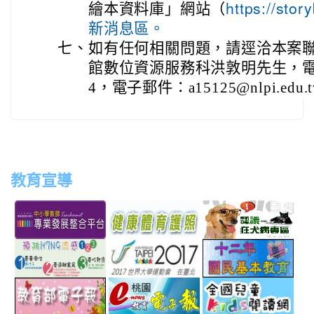
繪本資料庫」網站（
https://sto
新消息區。
七、
如有任何相關問題，請逕洽本案
館數位資源服務科洪敦明先生，電話04
4，電子郵件：a15125@nlpi.edu.
教育宣導
link
link
link
link
to
to
to
to
http://teachernet.moe.edu.tw/MAIN/index.aspx
https://airtw.epa.gov.tw/
http://passport.fitness.org
http
link
link
link
to
to
to
http://www.perdc.ntnu.edu.tw/anti-
http://www.taipei2017.co
http
link
link
link
flu/catalog.php?
to
to
to