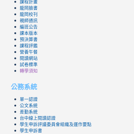
課程計畫
龍岡臉書
龍岡校刊
親師通訊
編班公告
課本版本
預決算書
課程評鑑
營養午餐
閱讀網站
試卷標準
轉學須知
公務系統
單一認證
公文系統
差勤系統
台中線上閱讀認證
學生申訴評議委員會組織及運作要點
學生申訴書