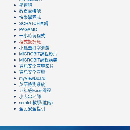
學習吧
教育雲帳號
快樂學程式
SCRATCH官網
PAGAMO
一小時玩程式
程式設計班
小瓢蟲打字遊戲
link
MICROBIT課程
影片
to
link
MICROBIT課程講義
https://www.youtube.com/channel/UC8LghzcV5-
to
資訊安全宣導影片
ZBGmXwlbUndNA/videos?
https://www.youtube.com/channel/UC8LghzcV5-
資訊安全宣導
view=0&sort=dd&shelf_id=0
ZBGmXwlbUndNA/videos?
myViewBoard
view=0&sort=dd&shelf_id=0
英語檢測系統
五年級Excel課程
小忠忠老師
scratch教學(進階)
全民安全指引