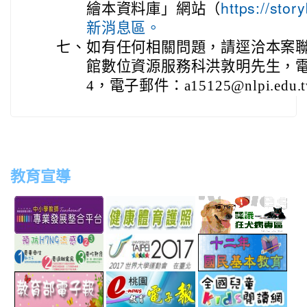
繪本資料庫」網站（
https://sto
新消息區。
七、
如有任何相關問題，請逕洽本案
館數位資源服務科洪敦明先生，電話04
4，電子郵件：a15125@nlpi.edu.
教育宣導
link
link
link
link
to
to
to
to
http://teachernet.moe.edu.tw/MAIN/index.aspx
https://airtw.epa.gov.tw/
http://passport.fitness.org
http
link
link
link
to
to
to
http://www.perdc.ntnu.edu.tw/anti-
http://www.taipei2017.co
http
link
link
link
flu/catalog.php?
to
to
to