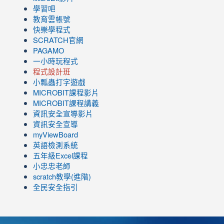
學習吧
教育雲帳號
快樂學程式
SCRATCH官網
PAGAMO
一小時玩程式
程式設計班
小瓢蟲打字遊戲
link
MICROBIT課程
影片
to
link
MICROBIT課程講義
https://www.youtube.com/channel/UC8LghzcV5-
to
資訊安全宣導影片
ZBGmXwlbUndNA/videos?
https://www.youtube.com/channel/UC8LghzcV5-
資訊安全宣導
view=0&sort=dd&shelf_id=0
ZBGmXwlbUndNA/videos?
myViewBoard
view=0&sort=dd&shelf_id=0
英語檢測系統
五年級Excel課程
小忠忠老師
scratch教學(進階)
全民安全指引