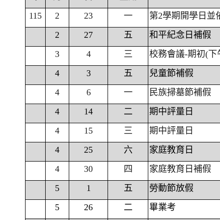
115
2
23
一
第2學期開學日並
2
27
五
和平紀念日補假
3
4
三
校務會議-期初(下
4
3
五
兒童節補假
4
6
一
民族掃墓節補假
4
14
二
期中評量日
4
15
三
期中評量日
4
25
六
家庭教育日
4
30
四
家庭教育日補假
5
1
五
勞動節放假
5
26
二
畢業考