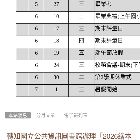
5
27
三
畢業考
6
10
三
畢業典禮(上午國
6
17
三
期末評量日
6
18
四
期末評量日
6
19
五
端午節放假
6
24
三
校務會議-期末(下
6
30
二
第2學期休業式
7
1
三
暑假開始
本站消息
分月文章
電子報列表
轉知國立公共資訊圖書館辦理「2026繪本