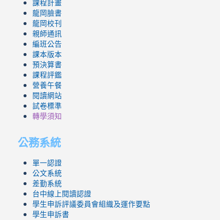
課程計畫
龍岡臉書
龍岡校刊
親師通訊
編班公告
課本版本
預決算書
課程評鑑
營養午餐
閱讀網站
試卷標準
轉學須知
公務系統
單一認證
公文系統
差勤系統
台中線上閱讀認證
學生申訴評議委員會組織及運作要點
學生申訴書