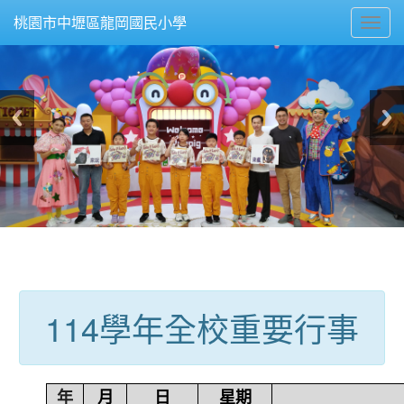
Toggl
桃園市中壢區龍岡國民小學
navig
:::
114學年全校重要行事
年
月
日
星期