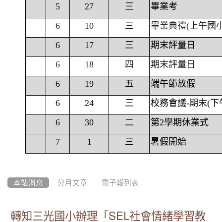
5
27
三
畢業考
6
10
三
畢業典禮(上午國
6
17
三
期末評量日
6
18
四
期末評量日
6
19
五
端午節放假
6
24
三
校務會議-期末(下
6
30
二
第2學期休業式
7
1
三
暑假開始
本站消息
分月文章
電子報列表
轉知三光國小辦理「SEL社會情緒學習教