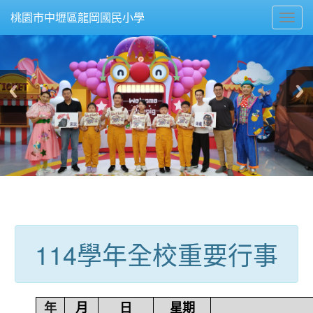
Toggl
桃園市中壢區龍岡國民小學
navig
:::
114學年全校重要行事
年
月
日
星期