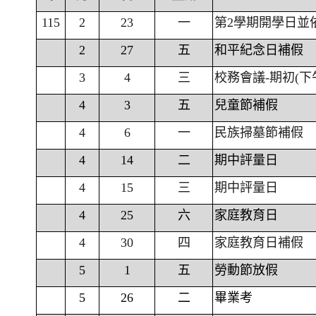
115
2
23
一
第2學期開學日並
2
27
五
和平紀念日補假
3
4
三
校務會議-期初(下
4
3
五
兒童節補假
4
6
一
民族掃墓節補假
4
14
二
期中評量日
4
15
三
期中評量日
4
25
六
家庭教育日
4
30
四
家庭教育日補假
5
1
五
勞動節放假
5
26
二
畢業考