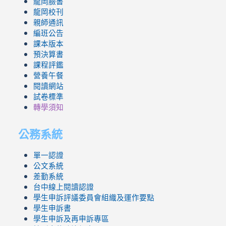
龍岡臉書
龍岡校刊
親師通訊
編班公告
課本版本
預決算書
課程評鑑
營養午餐
閱讀網站
試卷標準
轉學須知
公務系統
單一認證
公文系統
差勤系統
台中線上閱讀認證
學生申訴評議委員會組織及運作要點
學生申訴書
學生申訴及再申訴專區