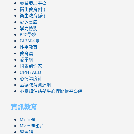
專業發展平臺
衛生教育(中)
衛生教育(高)
愛的書庫
學力檢測
K12學校
CIRN平臺
性平教育
教育雲
愛學網
國圖到你家
CPR+AED
心情溫度計
品德教育資源網
心靈加油站學生心理關懷平臺網
資訊教育
MicroBit
MicroBit影片
學習吧