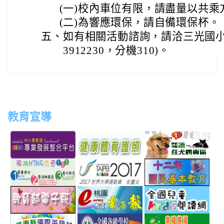
(一)
校內車位有限，請盡量以共乘
(二)
為響應環保，請自備環保杯。
五、
如有相關活動諮詢，請洽三光國小輔
3912230，分機310)。
教育宣導
link
link
link
link
to
to
to
to
http://teachernet.moe.edu.tw/MAIN/index.aspx
https://airtw.epa.gov.tw/
http://passport.fitness.org
http
link
link
link
to
to
to
http://www.perdc.ntnu.edu.tw/anti-
http://www.taipei2017.co
http
link
link
link
flu/catalog.php?
to
to
to
MainCatalogID=2
http://epaper.edu.tw/
http://163.30.192.132/
http
link
link
link