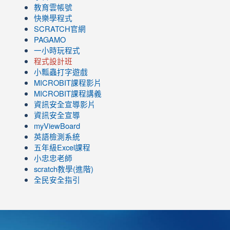
教育雲帳號
快樂學程式
SCRATCH官網
PAGAMO
一小時玩程式
程式設計班
小瓢蟲打字遊戲
link
MICROBIT課程
影片
to
link
MICROBIT課程講義
https://www.youtube.com/channel/UC8LghzcV5-
to
資訊安全宣導影片
ZBGmXwlbUndNA/videos?
https://www.youtube.com/channel/UC8LghzcV5-
資訊安全宣導
view=0&sort=dd&shelf_id=0
ZBGmXwlbUndNA/videos?
myViewBoard
view=0&sort=dd&shelf_id=0
英語檢測系統
五年級Excel課程
小忠忠老師
scratch教學(進階)
全民安全指引