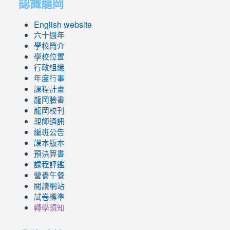
認識龍岡
https://sites.google.com/lges.t
https://sites.google.com/lges.t
English website
六十週年
學校簡介
學校位置
行政組織
年度行事
課程計畫
龍岡臉書
龍岡校刊
親師通訊
編班公告
課本版本
預決算書
課程評鑑
營養午餐
閱讀網站
試卷標準
轉學須知