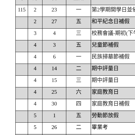
115
2
23
一
第2學期開學日並
2
27
五
和平紀念日補假
3
4
三
校務會議-期初(下
4
3
五
兒童節補假
4
6
一
民族掃墓節補假
4
14
二
期中評量日
4
15
三
期中評量日
4
25
六
家庭教育日
4
30
四
家庭教育日補假
5
1
五
勞動節放假
5
26
二
畢業考