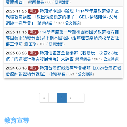
(
/ 66 /
)
章
增能研習」
輔導組長
研習活動
2025-11-25
轉知光明國小辦理「114學年度教育優先區
列
調查
親職教育講座 「教出情緒穩定的孩子：SEL×情緒陪伴×父母
表
(
/ 107 /
)
調節一次學會」
輔導組長
公文轉達
2025-11-15
114學年度第一學期桃園市國民教育地方輔
調查
導團藝術領域分團(以下稱本團)國小組辦理音樂類跨校學習社
(
/ 136 /
)
群工作坊
鄭玉珍
研習活動
2025-03-26
轉知信誼基金會舉辦【我愛玩－探索2-8歲
調查
(
/ 267 /
)
孩子的遊戲行為與發展現況】大調查
輔導組長
公文轉達
2024-08-18
轉知台灣遊戲治療學會舉辦【2024台灣遊戲
調查
(
/ 321 /
)
治療師認證積分課程】
輔導組長
公文轉達
(current)
«
‹
1
›
»
教育宣導