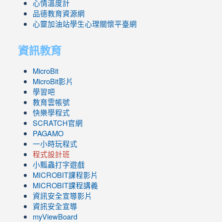
心情溫度計
品德教育資源網
心靈加油站學生心理關懷平臺網
資訊教育
MicroBit
MicroBit影片
學習吧
教育雲帳號
快樂學程式
SCRATCH官網
PAGAMO
一小時玩程式
程式設計班
小瓢蟲打字遊戲
link
MICROBIT課程
影片
to
link
MICROBIT課程講義
https://www.youtube.com/channel/UC8LghzcV5-
to
資訊安全宣導影片
ZBGmXwlbUndNA/videos?
https://www.youtube.com/channel/UC8LghzcV5-
資訊安全宣導
view=0&sort=dd&shelf_id=0
ZBGmXwlbUndNA/videos?
myViewBoard