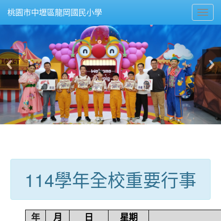
Toggl
桃園市中壢區龍岡國民小學
navig
:::
114學年全校重要行事
年
月
日
星期