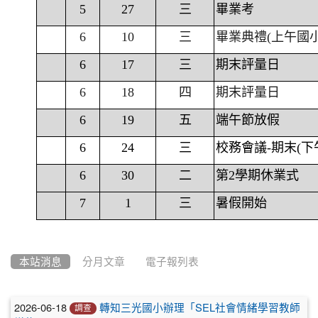
5
27
三
畢業考
6
10
三
畢業典禮(上午國
6
17
三
期末評量日
6
18
四
期末評量日
6
19
五
端午節放假
6
24
三
校務會議-期末(下
6
30
二
第2學期休業式
7
1
三
暑假開始
本站消息
分月文章
電子報列表
文
2026-06-18
轉知三光國小辦理「SEL社會情緒學習教師
調查