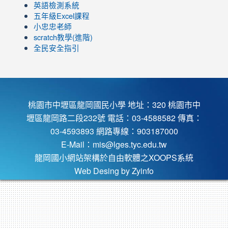
view=0&sort=dd&shelf_id=0
英語檢測系統
五年級Excel課程
小忠忠老師
scratch教學(進階)
全民安全指引
桃園市中壢區龍岡國民小學 地址：320 桃園市中
壢區龍岡路二段232號 電話：03-4588582 傳真：
03-4593893 網路專線：903187000
E-Mail：
mis@lges.tyc.edu.tw
龍岡國小網站架構於自由軟體之XOOPS系統
Web Desing by
Zyinfo