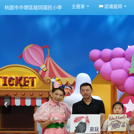
:::
主選單
認識龍岡
桃園市中壢區龍岡國民小學