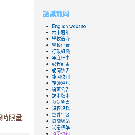
to
to
認識龍岡
https://sites.googl
https://sites.googl
English website
六十週年
學校簡介
學校位置
行政組織
年度行事
課程計畫
龍岡臉書
龍岡校刊
親師通訊
編班公告
課本版本
預決算書
課程評鑑
營養午餐
限時限量
閱讀網站
試卷標準
轉學須知