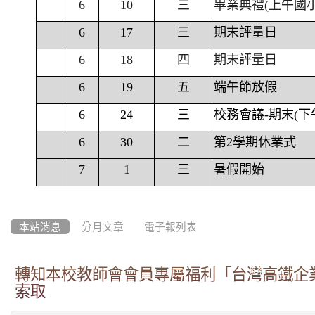
6
10
三
畢業典禮(上午國
6
17
三
期末評量日
6
18
四
期末評量日
6
19
五
端午節放假
6
24
三
校務會議-期末(下
6
30
二
第2學期休業式
7
1
三
暑假開始
本站消息
分月文章
電子報列表
轉知本校教師會會員專屬福利「台灣高鐵企業
索取