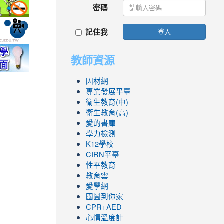
密碼
to
.php
ool/school_index.aspx?
fe.epa.gov.tw/cooler/default.aspx
http://health99.doh.gov.tw/box2/smokefreelife/Default.aspx
link
記住我
登入
to
nlife/green-
yc.edu.tw/
http://mod.tyc.edu.tw/
link
link
link
link
link
教師資源
to
to
to
to
to
.icrt.com.tw/app/news-
https://exam.tcte.edu.tw/tbt_html/
https://reurl.cc/GmMWYG
https://reurl.cc/pgQORQ
https://airtw.epa.gov.tw/
https://168.motc.gov.tw/theme/safemonth/
因材網
專業發展平臺
衛生教育(中)
衛生教育(高)
愛的書庫
學力檢測
K12學校
CIRN平臺
性平教育
教育雲
愛學網
國圖到你家
CPR+AED
心情溫度計