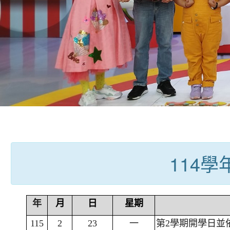
:::
114
年
月
日
星期
115
2
23
一
第2學期開學日並