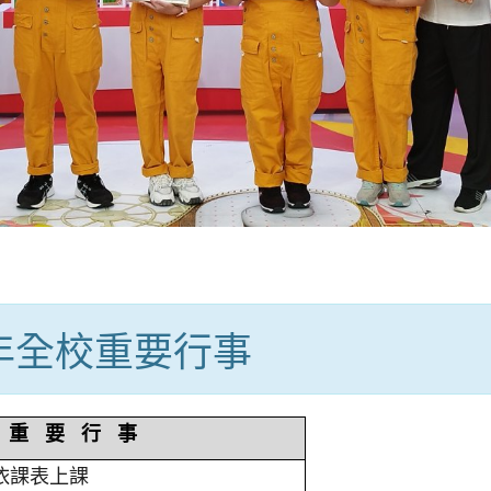
學年全校重要行事
重 要 行 事
依課表上課