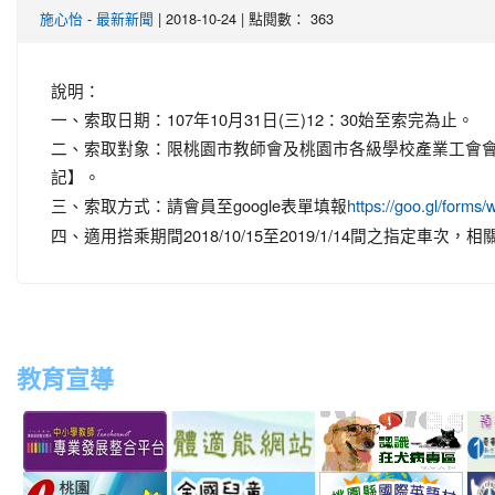
-
| 2018-10-24 | 點閱數： 363
施心怡
最新新聞
說明：
一、索取日期：107年10月31日(三)12：30始至索完為止。
二、索取對象：限桃園市教師會及桃園市各級學校產業工會
記】。
三、索取方式：請會員至google表單填報
https://goo.gl/forms
四、適用搭乘期間2018/10/15至2019/1/14間之指定車
教育宣導
link
link
link
link
to
to
to
to
http://teachernet.moe.edu.tw/MAIN/index.aspx
https://airtw.epa.gov.tw/
http://passport.fitness.org
http
link
link
link