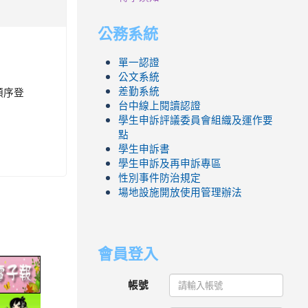
公務系統
單一認證
公文系統
順序登
差勤系統
台中線上閱讀認證
學生申訴評議委員會組織及運作要
點
學生申訴書
學生申訴及再申訴專區
性別事件防治規定
場地設施開放使用管理辦法
會員登入
link
to
帳號
ic.edu.tw/
http://epaper.edu.tw/
link