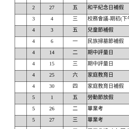
2
27
五
和平紀念日補假
3
4
三
校務會議-期初(下
4
3
五
兒童節補假
4
6
一
民族掃墓節補假
4
14
二
期中評量日
4
15
三
期中評量日
4
25
六
家庭教育日
4
30
四
家庭教育日補假
5
1
五
勞動節放假
5
26
二
畢業考
5
27
三
畢業考