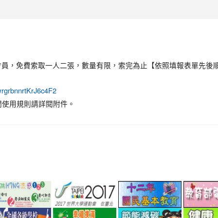
會員，免費索取一人二張，數量有限，索完為止【依照填報表單先後
/wrgrbnnrtKrJ6c4F2
次，相關使用規則請詳閱附件。
link
link
link
to
to
to
.tw/
://www.cdc.gov.tw/rabies
http://www.perdc.ntnu.edu.tw/anti-
http://www.taipei2017.com.tw/
http://12bas
link
link
link