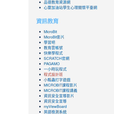
品德教育資源網
心靈加油站學生心理關懷平臺網
資訊教育
MicroBit
MicroBit影片
學習吧
教育雲帳號
快樂學程式
SCRATCH官網
PAGAMO
一小時玩程式
程式設計班
小瓢蟲打字遊戲
link
MICROBIT課程
影片
to
link
MICROBIT課程講義
https://www.youtube.com/channel/UC8Lgh
to
資訊安全宣導影片
ZBGmXwlbUndNA/videos?
https://www.youtube.com/channel/UC8Lgh
資訊安全宣導
view=0&sort=dd&shelf_id=0
ZBGmXwlbUndNA/videos?
myViewBoard
view=0&sort=dd&shelf_id=0
英語檢測系統