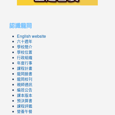
link
link
to
to
認識龍岡
https://sites.google.com/lges.t
https://sites.google.com/lges.t
English website
六十週年
學校簡介
學校位置
行政組織
年度行事
課程計畫
龍岡臉書
龍岡校刊
親師通訊
編班公告
課本版本
預決算書
課程評鑑
營養午餐