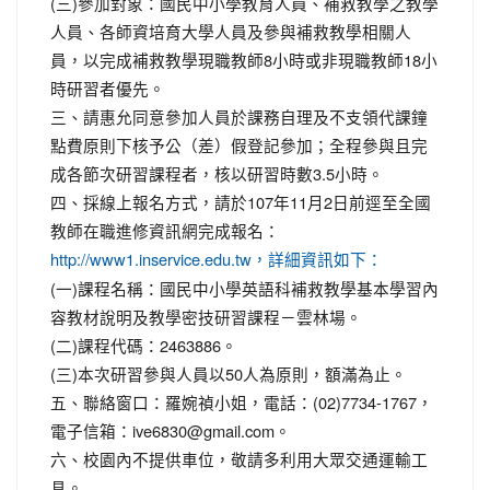
(三)參加對象：國民中小學教育人員、補救教學之教學
人員、各師資培育大學人員及參與補救教學相關人
員，以完成補救教學現職教師8小時或非現職教師18小
時研習者優先。
三、請惠允同意參加人員於課務自理及不支領代課鐘
點費原則下核予公（差）假登記參加；全程參與且完
成各節次研習課程者，核以研習時數3.5小時。
四、採線上報名方式，請於107年11月2日前逕至全國
教師在職進修資訊網完成報名：
http://www1.inservice.edu.tw，詳細資訊如下：
(一)課程名稱：國民中小學英語科補救教學基本學習內
容教材說明及教學密技研習課程－雲林場。
(二)課程代碼：2463886。
(三)本次研習參與人員以50人為原則，額滿為止。
五、聯絡窗口：羅婉禎小姐，電話：(02)7734-1767，
電子信箱：ive6830@gmail.com。
六、校園內不提供車位，敬請多利用大眾交通運輸工
具。