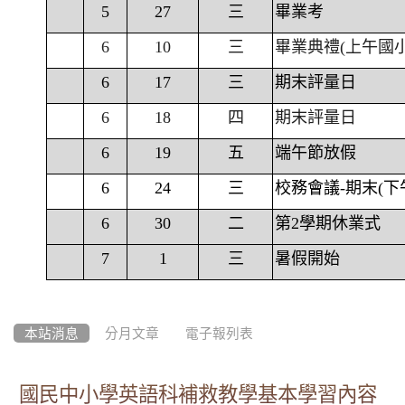
5
27
三
畢業考
6
10
三
畢業典禮(上午國
6
17
三
期末評量日
6
18
四
期末評量日
6
19
五
端午節放假
6
24
三
校務會議-期末(下
6
30
二
第2學期休業式
7
1
三
暑假開始
本站消息
分月文章
電子報列表
國民中小學英語科補救教學基本學習內容