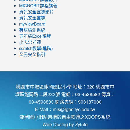
to
link
MICROBIT課程講義
https://www.youtube.com/channel/UC8LghzcV5-
to
資訊安全宣導影片
ZBGmXwlbUndNA/videos?
https://www.youtube.com/channel/UC8LghzcV5-
資訊安全宣導
view=0&sort=dd&shelf_id=0
ZBGmXwlbUndNA/videos?
myViewBoard
view=0&sort=dd&shelf_id=0
英語檢測系統
五年級Excel課程
小忠忠老師
scratch教學(進階)
全民安全指引
桃園市中壢區龍岡國民小學 地址：320 桃園市中
壢區龍岡路二段232號 電話：03-4588582 傳真：
03-4593893 網路專線：903187000
E-Mail：
mis@lges.tyc.edu.tw
龍岡國小網站架構於自由軟體之XOOPS系統
Web Desing by
Zyinfo