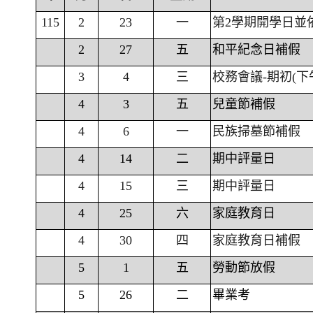
115
2
23
一
第2學期開學日並
2
27
五
和平紀念日補假
3
4
三
校務會議-期初(下
4
3
五
兒童節補假
4
6
一
民族掃墓節補假
4
14
二
期中評量日
4
15
三
期中評量日
4
25
六
家庭教育日
4
30
四
家庭教育日補假
5
1
五
勞動節放假
5
26
二
畢業考