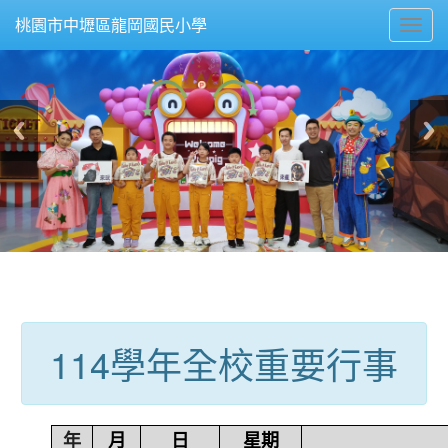
Toggl
桃園市中壢區龍岡國民小學
navig
:::
114學年全校重要行事
年
月
日
星期