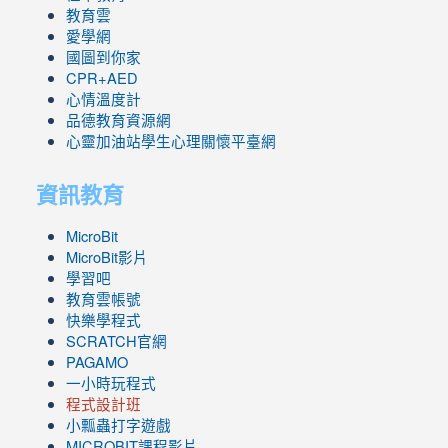
教育雲
愛學網
國圖到你家
CPR+AED
心情溫度計
品德教育資源網
心靈加油站學生心理關懷平臺網
資訊教育
MicroBit
MicroBit影片
學習吧
教育雲帳號
快樂學程式
SCRATCH官網
PAGAMO
一小時玩程式
程式設計班
小瓢蟲打字遊戲
link
MICROBIT課程
影片