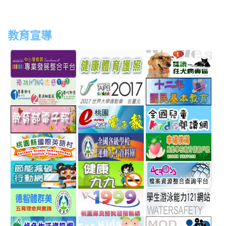
教育宣導
link
link
link
link
to
to
to
to
http://teachernet.moe.edu.tw/MAIN/index.aspx
https://airtw.epa.gov.tw/
http://passport.fitness.org
http
link
link
link
to
to
to
http://www.perdc.ntnu.edu.tw/anti-
http://www.taipei2017.co
http
link
link
link
flu/catalog.php?
to
to
to
MainCatalogID=2
http://epaper.edu.tw/
http://163.30.192.132/
http
link
link
link
sch
to
to
to
http://ev.tyc.edu.tw/
https://athletic.ccu.edu.
http
link
link
link
scho
to
to
to
http://ecolife.epa.gov.tw/cooler/default.aspx
http://health99.doh.gov.t
http
link
link
link
to
to
to
http://arteducation.sce.ntnu.edu.tw/fullfive/ind
http://www.tycg.gov.tw/m
http
link
link
link