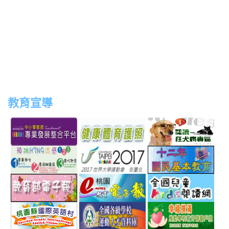
教育宣導
link
link
link
link
to
to
to
to
http://teachernet.moe.edu.tw/MAIN/index.aspx
https://airtw.epa.gov.tw/
http://passport.fitness.org
http
link
link
link
to
to
to
http://www.perdc.ntnu.edu.tw/anti-
http://www.taipei2017.co
http
link
link
link
flu/catalog.php?
to
to
to
MainCatalogID=2
http://epaper.edu.tw/
http://163.30.192.132/
http
link
link
link
sch
to
to
to