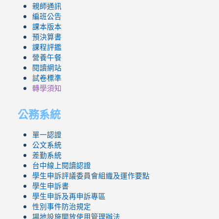
親師通訊
編班公告
課本版本
預決算書
課程評鑑
營養午餐
閱讀網站
試卷標準
轉學須知
公務系統
單一認證
公文系統
差勤系統
台中線上閱讀認證
學生申訴評議委員會組織及運作要點
學生申訴書
學生申訴及再申訴專區
性別事件防治規定
場地設施開放使用管理辦法