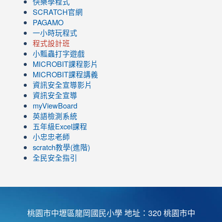
快樂學程式
SCRATCH官網
PAGAMO
一小時玩程式
程式設計班
小瓢蟲打字遊戲
link
MICROBIT課程
影片
to
link
MICROBIT課程講義
https://www.youtube.com/channel/UC8LghzcV5-
to
資訊安全宣導影片
ZBGmXwlbUndNA/videos?
https://www.youtube.com/channel/UC8LghzcV5-
資訊安全宣導
view=0&sort=dd&shelf_id=0
ZBGmXwlbUndNA/videos?
myViewBoard
view=0&sort=dd&shelf_id=0
英語檢測系統
五年級Excel課程
小忠忠老師
scratch教學(進階)
全民安全指引
桃園市中壢區龍岡國民小學 地址：320 桃園市中