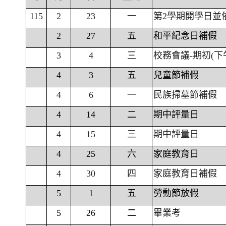
115
2
23
一
第2學期開學日並
2
27
五
和平紀念日補假
3
4
三
校務會議-期初(下
4
3
五
兒童節補假
4
6
一
民族掃墓節補假
4
14
二
期中評量日
4
15
三
期中評量日
4
25
六
家庭教育日
4
30
四
家庭教育日補假
5
1
五
勞動節放假
5
26
二
畢業考