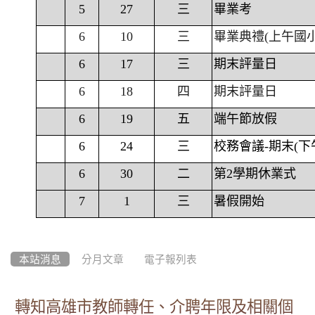
5
27
三
畢業考
6
10
三
畢業典禮(上午國
6
17
三
期末評量日
6
18
四
期末評量日
6
19
五
端午節放假
6
24
三
校務會議-期末(下
6
30
二
第2學期休業式
7
1
三
暑假開始
本站消息
分月文章
電子報列表
轉知高雄市教師轉任、介聘年限及相關個