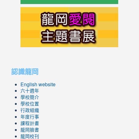
link
to
https://s
link
link
to
to
認識龍岡
https://sites.google.com/lges.t
https://sites.google.com/lges.t
English website
六十週年
學校簡介
學校位置
行政組織
年度行事
課程計畫
龍岡臉書
龍岡校刊