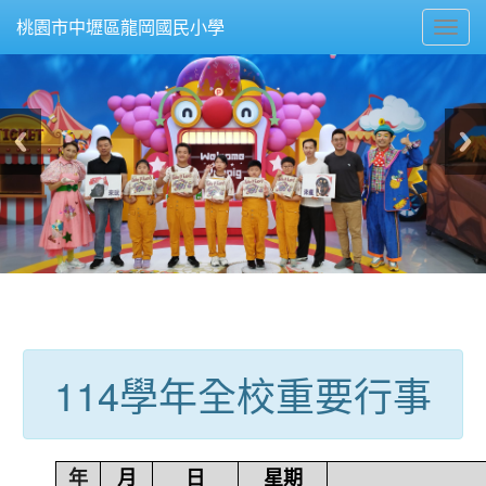
Toggl
桃園市中壢區龍岡國民小學
navig
:::
114學年全校重要行事
年
月
日
星期