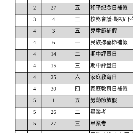
2
27
五
和平紀念日補假
3
4
三
校務會議-期初(下
4
3
五
兒童節補假
4
6
一
民族掃墓節補假
4
14
二
期中評量日
4
15
三
期中評量日
4
25
六
家庭教育日
4
30
四
家庭教育日補假
5
1
五
勞動節放假
5
26
二
畢業考
5
27
三
畢業考