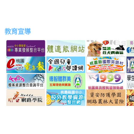
教育宣導
link
link
link
link
to
to
to
to
http://teachernet.moe.edu.tw/MAIN/index.aspx
https://airtw.epa.gov.tw/
http://passport.fitness.org
http
link
link
link
to
to
to
http://163.30.192.132/
http://read.moe.edu.tw/js
http:
link
link
link
schno=000000
to
to
to
http://across.archives.gov.tw/
http://arteducation.sce.nt
http
link
link
link
option=com_content&vie
sn=
to
to
to
http://elearning.hakka.gov.tw/
http://163.30.74.32/
http: