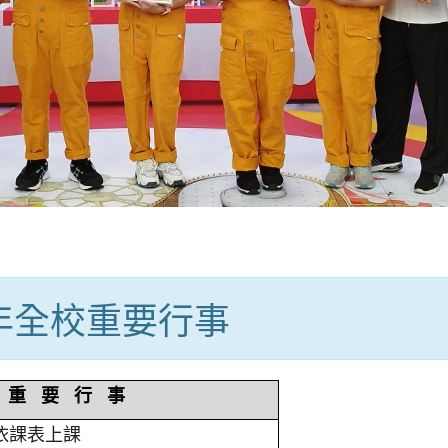
學年全校重要行事
重 要 行 事
依課表上課