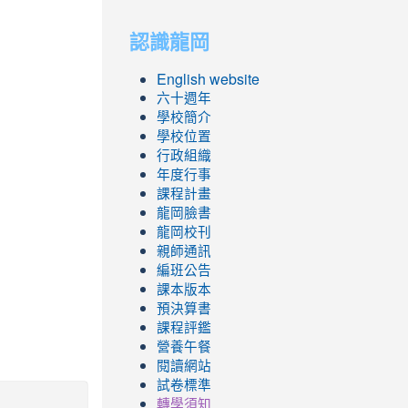
to
to
認識龍岡
https://sites.googl
https://sites.googl
English website
六十週年
學校簡介
學校位置
行政組織
年度行事
課程計畫
龍岡臉書
龍岡校刊
親師通訊
編班公告
課本版本
預決算書
課程評鑑
營養午餐
閱讀網站
試卷標準
轉學須知