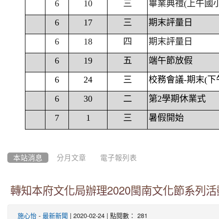
6
10
三
畢業典禮(上午國
6
17
三
期末評量日
6
18
四
期末評量日
6
19
五
端午節放假
6
24
三
校務會議-期末(下
6
30
二
第2學期休業式
7
1
三
暑假開始
本站消息
分月文章
電子報列表
轉知本府文化局辦理2020閩南文化節系列
-
| 2020-02-24 | 點閱數： 281
施心怡
最新新聞