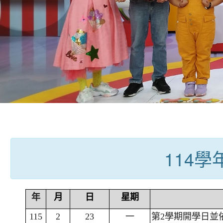
:::
114
年
月
日
星期
115
2
23
一
第2學期開學日並