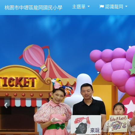
:::
主選單
認識龍岡
桃園市中壢區龍岡國民小學