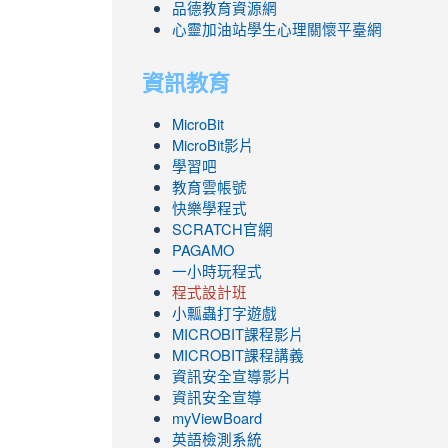
品德教育資源網
心靈加油站學生心理關懷平臺網
資訊教育
MicroBit
MicroBit影片
學習吧
教育雲帳號
快樂學程式
SCRATCH官網
PAGAMO
一小時玩程式
程式設計班
小瓢蟲打字遊戲
link
MICROBIT課程
影片
to
link
MICROBIT課程講義
https://www.youtube.com/channel/UC8Lgh
to
資訊安全宣導影片
ZBGmXwlbUndNA/videos?
https://www.youtube.com/channel/UC8Lgh
資訊安全宣導
view=0&sort=dd&shelf_id=0
ZBGmXwlbUndNA/videos?
myViewBoard
view=0&sort=dd&shelf_id=0
英語檢測系統