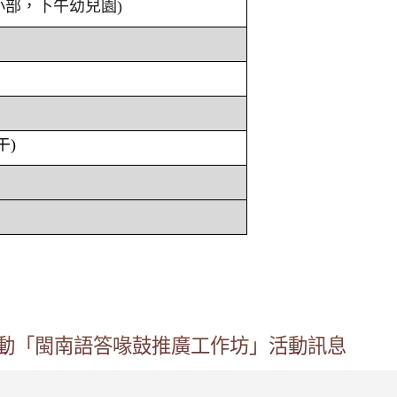
小部，下午幼兒園)
午)
活動「閩南語答喙鼓推廣工作坊」活動訊息