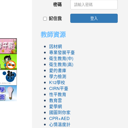
密碼
記住我
登入
教師資源
link
因材網
to
專業發展平臺
ic.edu.tw/
http://epaper.edu.tw/
link
衛生教育(中)
衛生教育(高)
to
愛的書庫
.php
ool/school_index.aspx?
fe.epa.gov.tw/cooler/default.aspx
http://health99.doh.gov.tw/box2/smokefreelife/Default.aspx
link
學力檢測
to
K12學校
nlife/green-
yc.edu.tw/
http://mod.tyc.edu.tw/
CIRN平臺
link
link
link
link
link
性平教育
to
to
to
to
to
教育雲
.icrt.com.tw/app/news-
https://exam.tcte.edu.tw/tbt_html/
https://reurl.cc/GmMWYG
https://reurl.cc/pgQORQ
https://airtw.epa.gov.tw/
https://168.motc.gov.tw/theme/safemonth/
愛學網
國圖到你家
CPR+AED
心情溫度計