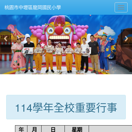
Toggl
桃園市中壢區龍岡國民小學
navig
:::
114學年全校重要行事
年
月
日
星期