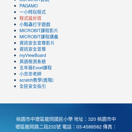
PAGAMO
一小時玩程式
程式設計班
小瓢蟲打字遊戲
link
MICROBIT課程
影片
to
link
MICROBIT課程講義
https://www.youtube.com/channel/UC8LghzcV5-
to
資訊安全宣導影片
ZBGmXwlbUndNA/videos?
https://www.youtube.com/channel/UC8LghzcV5-
資訊安全宣導
view=0&sort=dd&shelf_id=0
ZBGmXwlbUndNA/videos?
myViewBoard
view=0&sort=dd&shelf_id=0
英語檢測系統
五年級Excel課程
小忠忠老師
scratch教學(進階)
全民安全指引
桃園市中壢區龍岡國民小學 地址：320 桃園市中
壢區龍岡路二段232號 電話：03-4588582 傳真：