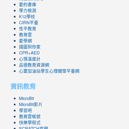
愛的書庫
學力檢測
K12學校
CIRN平臺
性平教育
教育雲
愛學網
國圖到你家
CPR+AED
心情溫度計
品德教育資源網
心靈加油站學生心理關懷平臺網
資訊教育
MicroBit
MicroBit影片
學習吧
教育雲帳號
快樂學程式
SCRATCH官網