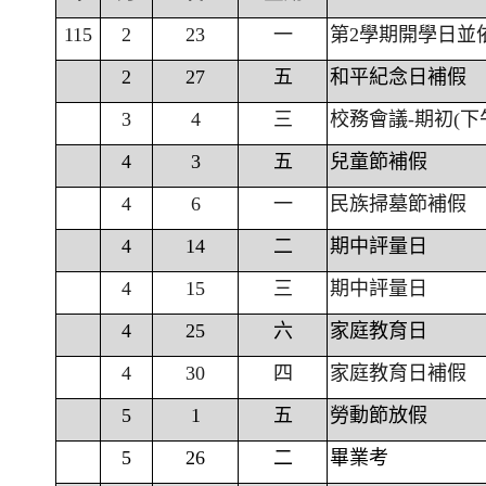
115
2
23
一
第2學期開學日並
2
27
五
和平紀念日補假
3
4
三
校務會議-期初(下
4
3
五
兒童節補假
4
6
一
民族掃墓節補假
4
14
二
期中評量日
4
15
三
期中評量日
4
25
六
家庭教育日
4
30
四
家庭教育日補假
5
1
五
勞動節放假
5
26
二
畢業考