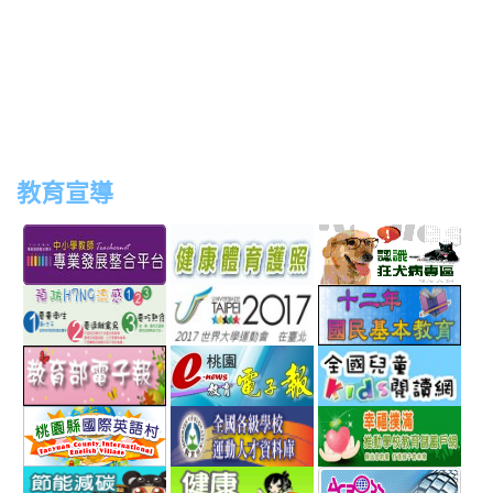
教育宣導
link
link
link
link
to
to
to
to
http://teachernet.moe.edu.tw/MAIN/index.aspx
https://airtw.epa.gov.tw/
http://passport.fitness.org
http
link
link
link
to
to
to
http://www.perdc.ntnu.edu.tw/anti-
http://www.taipei2017.co
http
link
link
link
flu/catalog.php?
to
to
to
MainCatalogID=2
http://epaper.edu.tw/
http://163.30.192.132/
http
link
link
link
sch
to
to
to
http://ev.tyc.edu.tw/
https://athletic.ccu.edu.
http
link
link
link