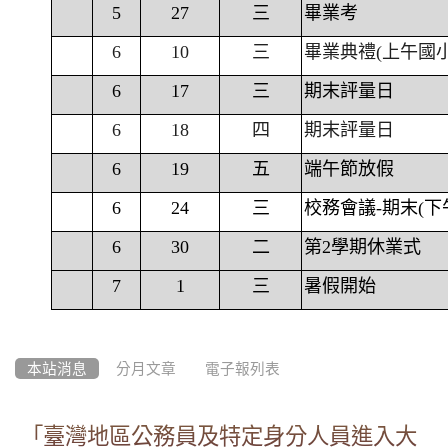
5
27
三
畢業考
6
10
三
畢業典禮(上午國
6
17
三
期末評量日
6
18
四
期末評量日
6
19
五
端午節放假
6
24
三
校務會議-期末(下
6
30
二
第2學期休業式
7
1
三
暑假開始
本站消息
分月文章
電子報列表
「臺灣地區公務員及特定身分人員進入大