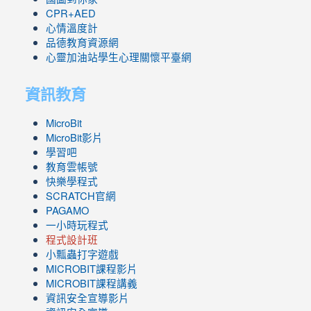
CPR+AED
心情溫度計
品德教育資源網
心靈加油站學生心理關懷平臺網
資訊教育
MicroBit
MicroBit影片
學習吧
教育雲帳號
快樂學程式
SCRATCH官網
PAGAMO
一小時玩程式
程式設計班
小瓢蟲打字遊戲
link
MICROBIT課程
影片
to
link
MICROBIT課程講義
https://www.youtube.com/channel/UC8LghzcV5-
to
資訊安全宣導影片
ZBGmXwlbUndNA/videos?
https://www.youtube.com/channel/UC8LghzcV5-