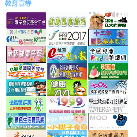
教育宣導
link
link
link
link
to
to
to
to
http://teachernet.moe.edu.tw/MAIN/index.aspx
https://airtw.epa.gov.tw/
http://passport.fitness.org
http
link
link
link
to
to
to
http://www.perdc.ntnu.edu.tw/anti-
http://www.taipei2017.co
http
link
link
link
flu/catalog.php?
to
to
to
MainCatalogID=2
http://epaper.edu.tw/
http://163.30.192.132/
http
link
link
link
sch
to
to
to
http://ev.tyc.edu.tw/
https://athletic.ccu.edu.
http
link
link
link
scho
to
to
to
http://ecolife.epa.gov.tw/cooler/default.aspx
http://health99.doh.gov.t
http
link
link
link
to
to
to
http://arteducation.sce.ntnu.edu.tw/fullfive/ind
http://www.tycg.gov.tw/m
http
link
link
link
option=com_content&view=frontpage&Itemid=
sn=240
to
to
to
http://greenliving.epa.gov.tw/greenlife/green-
http://kids.tyc.edu.tw/
http
link
link
link