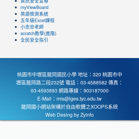
資訊安全宣導
view=0&sort=dd&shelf_id=0
ZBGmXwlbUndNA/videos?
myViewBoard
view=0&sort=dd&shelf_id=0
英語檢測系統
五年級Excel課程
小忠忠老師
scratch教學(進階)
全民安全指引
桃園市中壢區龍岡國民小學 地址：320 桃園市中
壢區龍岡路二段232號 電話：03-4588582 傳真：
03-4593893 網路專線：903187000
E-Mail：
mis@lges.tyc.edu.tw
龍岡國小網站架構於自由軟體之XOOPS系統
Web Desing by
Zyinfo