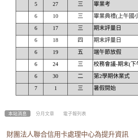
5
27
三
畢業考
6
10
三
畢業典禮(上午國
6
17
三
期末評量日
6
18
四
期末評量日
6
19
五
端午節放假
6
24
三
校務會議-期末(下
6
30
二
第2學期休業式
7
1
三
暑假開始
本站消息
分月文章
電子報列表
財團法人聯合信用卡處理中心為提升資訊