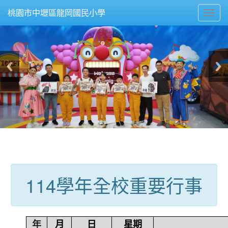
Toggl
桃園市中壢區龍岡國民小學
navig
:::
114學年全校重要行事
年
月
日
星期