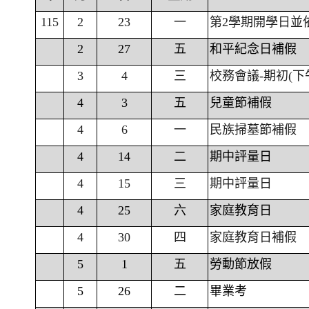
115
2
23
一
第2學期開學日並
2
27
五
和平紀念日補假
3
4
三
校務會議-期初(下
4
3
五
兒童節補假
4
6
一
民族掃墓節補假
4
14
二
期中評量日
4
15
三
期中評量日
4
25
六
家庭教育日
4
30
四
家庭教育日補假
5
1
五
勞動節放假
5
26
二
畢業考