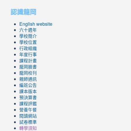
to
to
認識龍岡
https://sites.google.com/lges.t
https://sites.google.com/lges.t
English website
六十週年
學校簡介
學校位置
行政組織
年度行事
課程計畫
龍岡臉書
龍岡校刊
親師通訊
編班公告
課本版本
預決算書
課程評鑑
營養午餐
閱讀網站
試卷標準
轉學須知