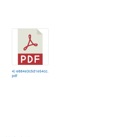
4) e884e3c5d1e54cc.
pdf