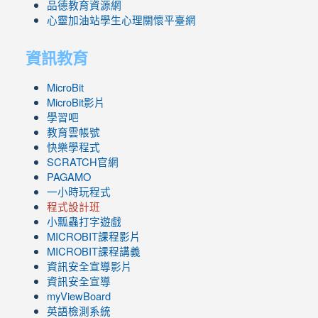
品德教育資源網
心靈加油站學生心理關懷平臺網
資訊教育
MicroBit
MicroBit影片
學習吧
教育雲帳號
快樂學程式
SCRATCH官網
PAGAMO
一小時玩程式
程式設計班
小瓢蟲打字遊戲
link
MICROBIT課程
影片
to
link
MICROBIT課程講義
https://www.youtube.com/channel/UC8LghzcV5-
to
資訊安全宣導影片
ZBGmXwlbUndNA/videos?
https://www.youtube.com/channel/UC8LghzcV5-
資訊安全宣導
view=0&sort=dd&shelf_id=0
ZBGmXwlbUndNA/videos?
myViewBoard
view=0&sort=dd&shelf_id=0
英語檢測系統