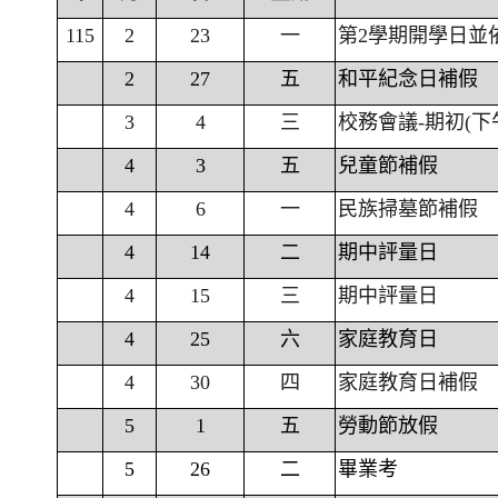
115
2
23
一
第2學期開學日並
2
27
五
和平紀念日補假
3
4
三
校務會議-期初(下
4
3
五
兒童節補假
4
6
一
民族掃墓節補假
4
14
二
期中評量日
4
15
三
期中評量日
4
25
六
家庭教育日
4
30
四
家庭教育日補假
5
1
五
勞動節放假
5
26
二
畢業考