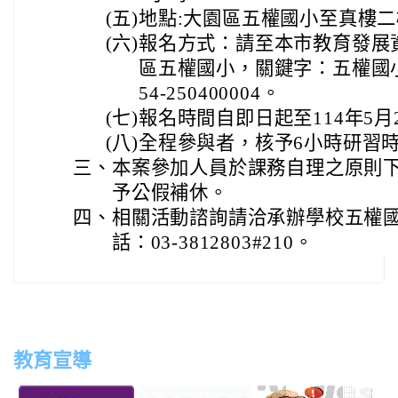
(五)
地點:大園區五權國小至真樓
(六)
報名方式：請至本市教育發展
區五權國小，關鍵字：五權國小
54-250400004。
(七)
報名時間自即日起至114年5
(八)
全程參與者，核予6小時研習
三、
本案參加人員於課務自理之原則
予公假補休。
四、
相關活動諮詢請洽承辦學校五權
話：03-3812803#210。
教育宣導
link
link
link
link