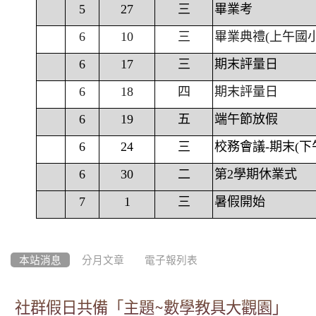
5
27
三
畢業考
6
10
三
畢業典禮(上午國
6
17
三
期末評量日
6
18
四
期末評量日
6
19
五
端午節放假
6
24
三
校務會議-期末(下
6
30
二
第2學期休業式
7
1
三
暑假開始
本站消息
分月文章
電子報列表
社群假日共備「主題~數學教具大觀園」