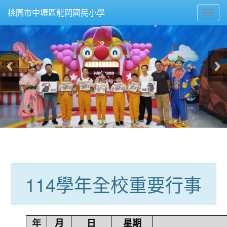
Toggl
桃園市中壢區龍岡國民小學
navig
:::
114學年全校重要行事
年
月
日
星期