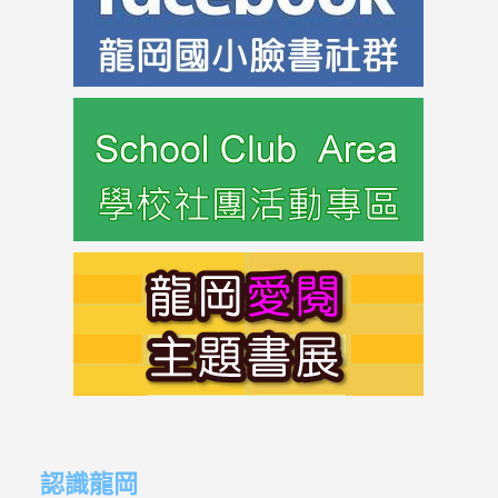
https://w
link
to
https://s
link
to
https://s
link
link
to
to
認識龍岡
https://sites.google.com/lges.t
https://sites.google.com/lges.t