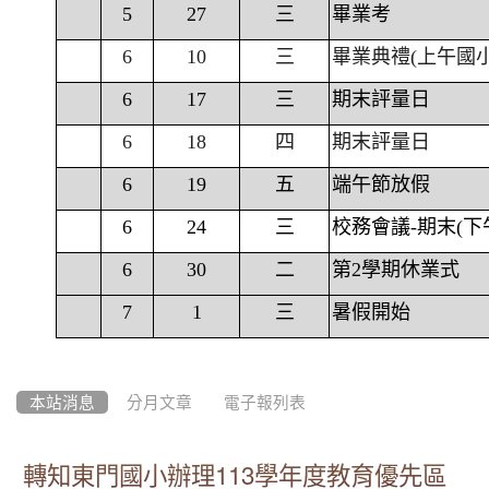
5
27
三
畢業考
6
10
三
畢業典禮(上午國
6
17
三
期末評量日
6
18
四
期末評量日
6
19
五
端午節放假
6
24
三
校務會議-期末(下
6
30
二
第2學期休業式
7
1
三
暑假開始
本站消息
分月文章
電子報列表
轉知東門國小辦理113學年度教育優先區