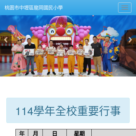
Toggl
桃園市中壢區龍岡國民小學
navig
:::
114學年全校重要行事
年
月
日
星期