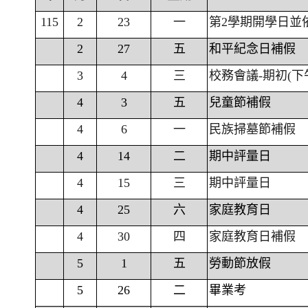
115
2
23
一
第2學期開學日並
2
27
五
和平紀念日補假
3
4
三
校務會議-期初(下
4
3
五
兒童節補假
4
6
一
民族掃墓節補假
4
14
二
期中評量日
4
15
三
期中評量日
4
25
六
家庭教育日
4
30
四
家庭教育日補假
5
1
五
勞動節放假
5
26
二
畢業考