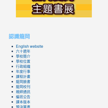
https://s
link
link
to
to
認識龍岡
https://sites.google.com/lges.t
https://sites.google.com/lges.t
English website
六十週年
學校簡介
學校位置
行政組織
年度行事
課程計畫
龍岡臉書
龍岡校刊
親師通訊
編班公告
課本版本
預決算書