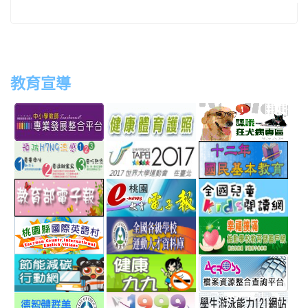
教育宣導
link
link
link
link
to
to
to
to
http://teachernet.moe.edu.tw/MAIN/index.aspx
https://airtw.epa.gov.tw/
http://passport.fitness.org
http
link
link
link
to
to
to
http://www.perdc.ntnu.edu.tw/anti-
http://www.taipei2017.co
http
link
link
link
flu/catalog.php?
to
to
to
MainCatalogID=2
http://epaper.edu.tw/
http://163.30.192.132/
http
link
link
link
sch
to
to
to
http://ev.tyc.edu.tw/
https://athletic.ccu.edu.
http
link
link
link
scho
to
to
to
http://ecolife.epa.gov.tw/cooler/default.aspx
http://health99.doh.gov.t
http
link
link
link