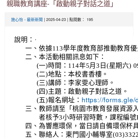
親職教育講座-「啟動親子對話之道」
-
| 2025-04-23 | 點閱數： 195
施心怡
最新新聞
說明：
·
一、
依據113學年度教育部推動教育
二、
本活動相關訊息如下：
(一)
時間：114年5月3日(星期六) 09
(二)
地點：本校書香樓。
(三)
講師：李家雯心理師。
(四)
主題：啟動親子對話之道。
(五)
報名網址：
https://forms.g
三、
教師請至「桃園市教育發展資源
者核予3小時研習時數，課程編號E000
四、
為響應環保，當日請自備環保杯具
五、
聯絡人：東門國小輔導室(03)3322