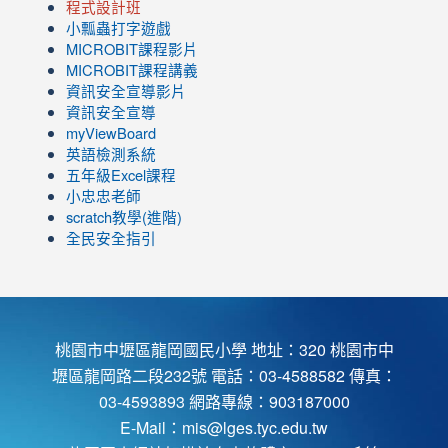
程式設計班
小瓢蟲打字遊戲
link
MICROBIT課程
影片
to
link
MICROBIT課程講義
https://www.youtube.com/channel/UC8LghzcV5-
to
資訊安全宣導影片
ZBGmXwlbUndNA/videos?
https://www.youtube.com/channel/UC8LghzcV5-
資訊安全宣導
view=0&sort=dd&shelf_id=0
ZBGmXwlbUndNA/videos?
myViewBoard
view=0&sort=dd&shelf_id=0
英語檢測系統
五年級Excel課程
小忠忠老師
scratch教學(進階)
全民安全指引
桃園市中壢區龍岡國民小學 地址：320 桃園市中
壢區龍岡路二段232號 電話：03-4588582 傳真：
03-4593893 網路專線：903187000
E-Mail：
mis@lges.tyc.edu.tw