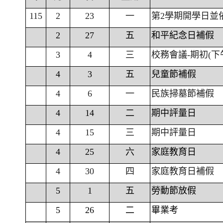
115
2
23
一
第2學期開學日並
2
27
五
和平紀念日補假
3
4
三
校務會議-期初(下
4
3
五
兒童節補假
4
6
一
民族掃墓節補假
4
14
二
期中評量日
4
15
三
期中評量日
4
25
六
家庭教育日
4
30
四
家庭教育日補假
5
1
五
勞動節放假
5
26
二
畢業考