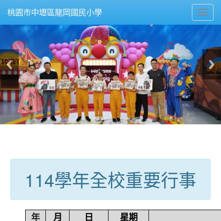
Toggl
桃園市中壢區龍岡國民小學
navig
:::
114學年全校重要行事
年
月
日
星期