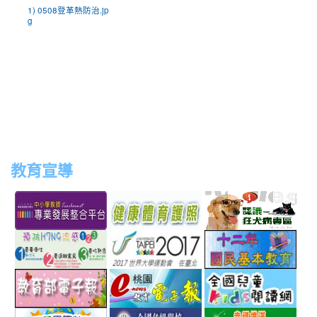
1) 0508登革熱防治.jp
g
教育宣導
link
link
link
link
to
to
to
to
http://teachernet.moe.edu.tw/MAIN/index.aspx
https://airtw.epa.gov.tw/
http://passport.fitness.org
http
link
link
link
to
to
to
http://www.perdc.ntnu.edu.tw/anti-
http://www.taipei2017.co
http
link
link
link
flu/catalog.php?
to
to
to
MainCatalogID=2
http://epaper.edu.tw/
http://163.30.192.132/
http
link
link
link