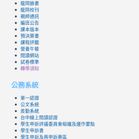
龍岡臉書
龍岡校刊
親師通訊
編班公告
課本版本
預決算書
課程評鑑
營養午餐
閱讀網站
試卷標準
轉學須知
公務系統
單一認證
公文系統
差勤系統
台中線上閱讀認證
學生申訴評議委員會組織及運作要點
學生申訴書
學生申訴及再申訴專區