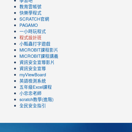
學習吧
教育雲帳號
快樂學程式
SCRATCH官網
PAGAMO
一小時玩程式
程式設計班
小瓢蟲打字遊戲
link
MICROBIT課程
影片
to
link
MICROBIT課程講義
https://www.youtube.com/channel/UC8LghzcV5-
to
資訊安全宣導影片
ZBGmXwlbUndNA/videos?
https://www.youtube.com/channel/UC8LghzcV5-
資訊安全宣導
view=0&sort=dd&shelf_id=0
ZBGmXwlbUndNA/videos?
myViewBoard
view=0&sort=dd&shelf_id=0
英語檢測系統
五年級Excel課程
小忠忠老師
scratch教學(進階)
全民安全指引