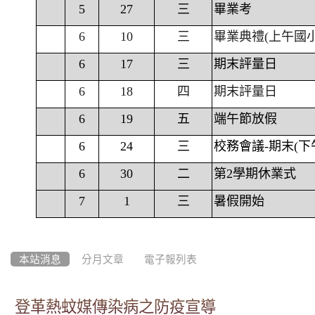
5
27
三
畢業考
6
10
三
畢業典禮(上午國
6
17
三
期末評量日
6
18
四
期末評量日
6
19
五
端午節放假
6
24
三
校務會議-期末(下
6
30
二
第2學期休業式
7
1
三
暑假開始
本站消息
分月文章
電子報列表
登革熱蚊媒傳染病之防疫宣導