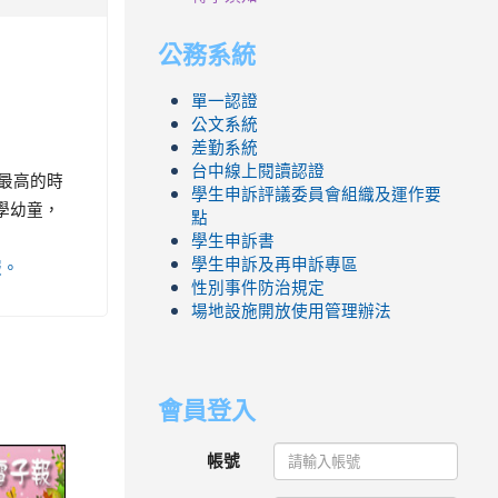
公務系統
單一認證
公文系統
差勤系統
台中線上閱讀認證
量最高的時
學生申訴評議委員會組織及運作要
學幼童，
點
學生申訴書
學生申訴及再申訴專區
報。
性別事件防治規定
場地設施開放使用管理辦法
會員登入
link
帳號
to