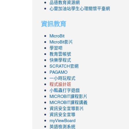
品德教育資源網
心靈加油站學生心理關懷平臺網
資訊教育
MicroBit
MicroBit影片
學習吧
教育雲帳號
快樂學程式
SCRATCH官網
PAGAMO
一小時玩程式
程式設計班
小瓢蟲打字遊戲
link
MICROBIT課程
影片
to
link
MICROBIT課程講義
https://www.youtube.com/channel/UC8Lgh
to
資訊安全宣導影片
ZBGmXwlbUndNA/videos?
https://www.youtube.com/channel/UC8Lgh
資訊安全宣導
view=0&sort=dd&shelf_id=0
ZBGmXwlbUndNA/videos?
myViewBoard
view=0&sort=dd&shelf_id=0
英語檢測系統