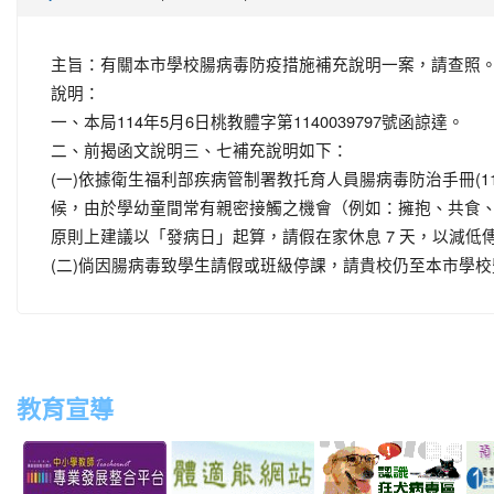
主旨：有關本市學校腸病毒防疫措施補充說明一案，請查照
說明：
一、本局114年5月6日桃教體字第1140039797號函諒達。
二、前揭函文說明三、七補充說明如下：
(一)依據衛生福利部疾病管制署教托育人員腸病毒防治手冊(
候，由於學幼童間常有親密接觸之機會（例如：擁抱、共食、
原則上建議以「發病日」起算，請假在家休息 7 天，以減低
(二)倘因腸病毒致學生請假或班級停課，請貴校仍至本市學
教育宣導
link
link
link
link
to
to
to
to