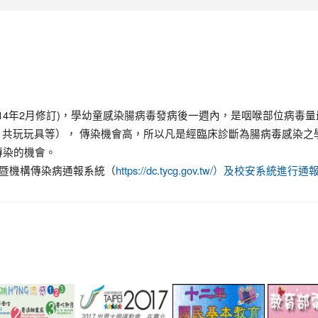
。
114年2月修訂)，學幼童感染腸病毒發病後一週內，是咽喉部位病毒
共玩玩具等）， 傳染機會高，所以凡是經臨床診斷為腸病毒感染之
傳染的機會。
校暨機構傳染病通報系統（
https://dc.tycg.gov.tw/）及校安系統進行通
link
link
link
to
to
to