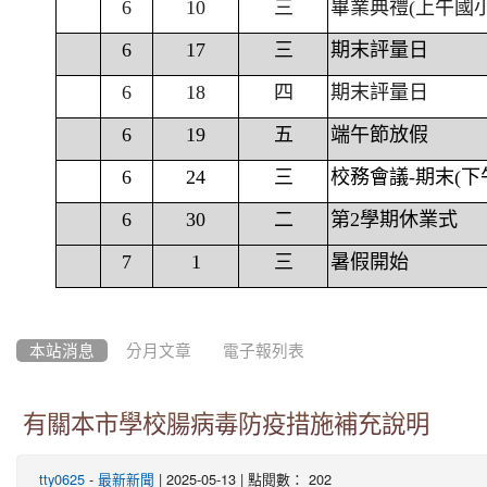
6
10
三
畢業典禮(上午國
6
17
三
期末評量日
6
18
四
期末評量日
6
19
五
端午節放假
6
24
三
校務會議-期末(下
6
30
二
第2學期休業式
7
1
三
暑假開始
本站消息
分月文章
電子報列表
有關本市學校腸病毒防疫措施補充說明
-
| 2025-05-13 | 點閱數： 202
tty0625
最新新聞