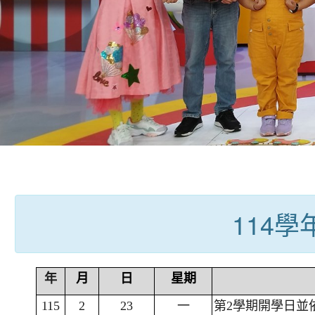
:::
114
年
月
日
星期
115
2
23
一
第2學期開學日並