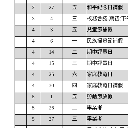
2
27
五
和平紀念日補假
3
4
三
校務會議-期初(下
4
3
五
兒童節補假
4
6
一
民族掃墓節補假
4
14
二
期中評量日
4
15
三
期中評量日
4
25
六
家庭教育日
4
30
四
家庭教育日補假
5
1
五
勞動節放假
5
26
二
畢業考
5
27
三
畢業考