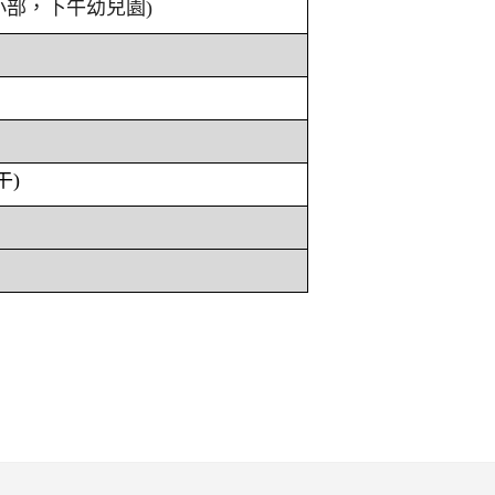
小部，下午幼兒園)
午)