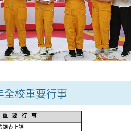
學年全校重要行事
重 要 行 事
依課表上課