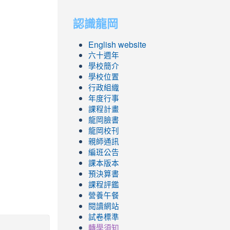
to
to
認識龍岡
https://sites.googl
https://sites.googl
English website
六十週年
學校簡介
學校位置
行政組織
年度行事
課程計畫
龍岡臉書
龍岡校刊
親師通訊
編班公告
課本版本
預決算書
課程評鑑
營養午餐
閱讀網站
試卷標準
轉學須知