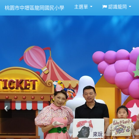
:::
主選單
認識龍岡
桃園市中壢區龍岡國民小學