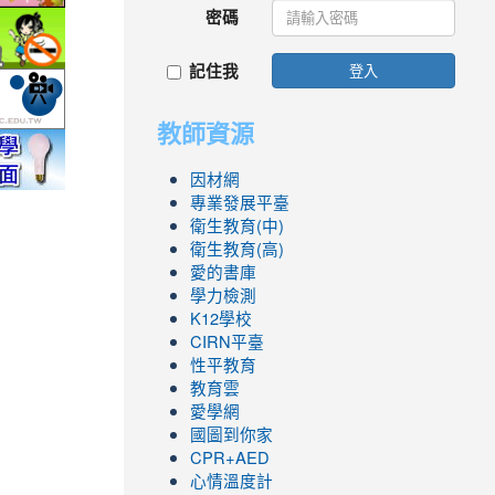
密碼
ic.edu.tw/
http://epaper.edu.tw/
link
to
記住我
登入
.php
ool/school_index.aspx?
fe.epa.gov.tw/cooler/default.aspx
http://health99.doh.gov.tw/box2/smokefreelife/Default.aspx
link
to
教師資源
nlife/green-
yc.edu.tw/
http://mod.tyc.edu.tw/
link
link
link
link
link
to
to
to
to
to
因材網
.icrt.com.tw/app/news-
https://exam.tcte.edu.tw/tbt_html/
https://reurl.cc/GmMWYG
https://reurl.cc/pgQORQ
https://airtw.epa.gov.tw/
https://168.motc.gov.tw/theme/safemonth/
專業發展平臺
衛生教育(中)
衛生教育(高)
愛的書庫
學力檢測
K12學校
CIRN平臺
性平教育
教育雲
愛學網
國圖到你家
CPR+AED
心情溫度計